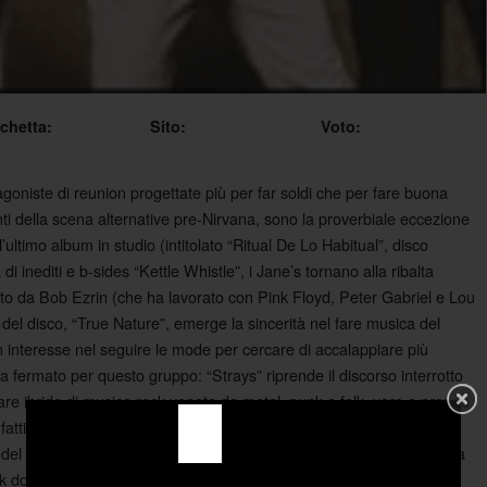
ichetta:
Sito:
Voto:
agoniste di reunion progettate più per far soldi che per fare buona
nti della scena alternative pre-Nirvana, sono la proverbiale eccezione
’ultimo album in studio (intitolato “Ritual De Lo Habitual”, disco
di inediti e b-sides “Kettle Whistle”, i Jane’s tornano alla ribalta
tto da Bob Ezrin (che ha lavorato con Pink Floyd, Peter Gabriel e Lou
 del disco, “True Nature”, emerge la sincerità nel fare musica del
 interesse nel seguire le mode per cercare di accalappiare più
a fermato per questo gruppo: “Strays” riprende il discorso interrotto
re ibrido di musica rock venata da metal, punk e folk, vero e proprio
atti, Perry Farrel e Dave Navarro (il nucleo, l’anima dei Jane’s
 del primo e con i Red Hot Chili Peppers del secondo, hanno ancora
ck dominata dal cosiddetto nu-metal e canzoni come “Hypersonic”,