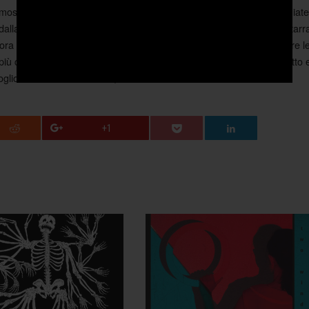
 dimostrano ampiamente. Già, perché sono proprio le canzoni, arrangiate
alla voce di Farrel rimasta identica a quella di una volta e dalla chitarr
ora indemoniata ora dolcissima, ora funk ora psichedelica, ad essere l
più che discreto e tutto sommato equilibrato che si presenta compatto 
ogliono fare buona musica, divertirsi e divertire.
+1