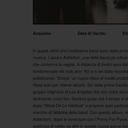
Acquista:
Data di Uscita:
Et
In questi ultimi anni moltissime band sono state prot
musica. I Jane’s Addiction, una delle band più influe
che conferma la regola. A distanza di tredici anni dall
fondamentale del rock anni ‘90) e a sei dalla raccolta 
pubblicando “Strays” un nuovo disco di inediti prodo
Reed solo per citarne alcuni). Sin dalla prima traccia
gruppo originario di Los Angeles che non nutre alcun
facilmente nuovi fan. Sembra quasi che il tempo si si
dopo “Ritual De Lo Habitual” e propone quel particola
marchio di fabbrica della band. Con questo album, inf
Addiction), dopo le avventure con i Porno For Pyros
qualcosa di valido da dire in questa nuova scena ro