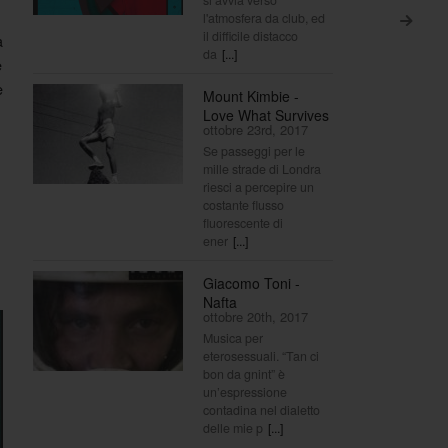
l'atmosfera da club, ed
>
il difficile distacco
a
da
[...]
e
e
Mount Kimbie -
Love What Survives
ottobre 23rd, 2017
Se passeggi per le
mille strade di Londra
riesci a percepire un
costante flusso
fluorescente di
ener
[...]
Giacomo Toni -
Nafta
ottobre 20th, 2017
Musica per
eterosessuali. “Tan ci
bon da gnint” è
un’espressione
contadina nel dialetto
delle mie p
[...]