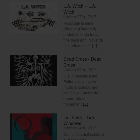
L.A. Witch – L.A.
Witch
ottobre 27th, 2017
Ricordate la serie
Streghe (Charmed),
andata in onda tra la
fine degli anni Novanta
e la prima metà
[...]
Dead Cross - Dead
Cross
ottobre 25th, 2017
Già in passato Mike
Patton aveva avuto
modo di collaborare
con Dave Lombardo,
dando vita ai
monument
[...]
Lali Puna - Two
Windows
ottobre 24th, 2017
Con la fine dell’estate ci
si avvia verso