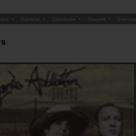
ioni
Rubriche
Classifiche
Concerti
Intervist
ys