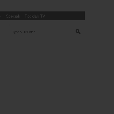
e
Speciali
Rocklab TV
Search for:
s