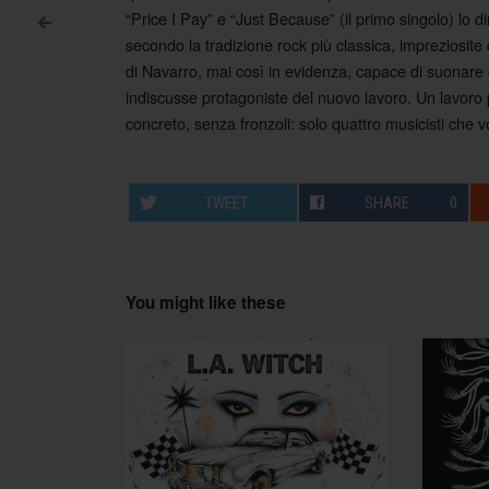
“Price I Pay” e “Just Because” (il primo singolo) lo
<
secondo la tradizione rock più classica, impreziosite d
Post navigation
di Navarro, mai così in evidenza, capace di suonare 
indiscusse protagoniste del nuovo lavoro. Un lavoro 
concreto, senza fronzoli: solo quattro musicisti che v
TWEET
SHARE
0
You might like these