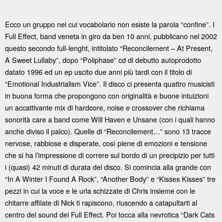
Ecco un gruppo nel cui vocabolario non esiste la parola “confine”. I
Full Effect, band veneta in giro da ben 10 anni, pubblicano nel 2002
questo secondo full-lenght, intitolato “Reconcilement – At Present,
A Sweet Lullaby”, dopo “Poliphase” cd di debutto autoprodotto
datato 1996 ed un ep uscito due anni più tardi con il titolo di
“Emotional Industrialism Vice”. Il disco ci presenta quattro musicisti
in buona forma che propongono con originalità e buone intuizioni
un accattivante mix di hardcore, noise e crossover che richiama
sonorità care a band come Will Haven e Unsane (con i quali hanno
anche diviso il palco). Quelle di “Reconcilement…” sono 13 tracce
nervose, rabbiose e disperate, così piene di emozioni e tensione
che si ha l’impressione di correre sul bordo di un precipizio per tutti
i (quasi) 42 minuti di durata del disco. Si comincia alla grande con
“In A Winter I Found A Rock”, “Another Body” e “Kisses Kisses” tre
pezzi in cui la voce e le urla schizzate di Chris insieme con le
chitarre affilate di Nick ti rapiscono, riuscendo a catapultarti al
centro del sound dei Full Effect. Poi tocca alla nevrotica “Dark Cats