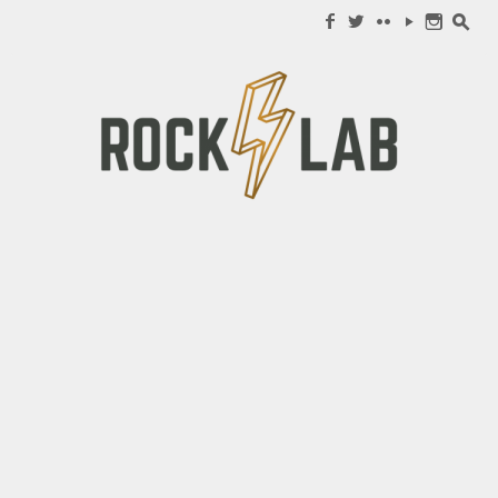
Search for:
f
w
c
y
n
s