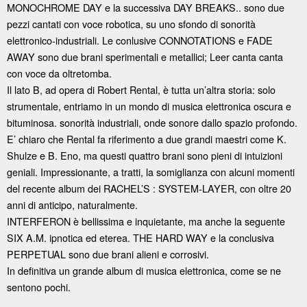
MONOCHROME DAY e la successiva DAY BREAKS.. sono due
pezzi cantati con voce robotica, su uno sfondo di sonorità
elettronico-industriali. Le conlusive CONNOTATIONS e FADE
AWAY sono due brani sperimentali e metallici; Leer canta canta
con voce da oltretomba.
Il lato B, ad opera di Robert Rental, è tutta un’altra storia: solo
strumentale, entriamo in un mondo di musica elettronica oscura e
bituminosa. sonorità industriali, onde sonore dallo spazio profondo.
E’ chiaro che Rental fa riferimento a due grandi maestri come K.
Shulze e B. Eno, ma questi quattro brani sono pieni di intuizioni
geniali. Impressionante, a tratti, la somiglianza con alcuni momenti
del recente album dei RACHEL’S : SYSTEM-LAYER, con oltre 20
anni di anticipo, naturalmente.
INTERFERON è bellissima e inquietante, ma anche la seguente
SIX A.M. ipnotica ed eterea. THE HARD WAY e la conclusiva
PERPETUAL sono due brani alieni e corrosivi.
In definitiva un grande album di musica elettronica, come se ne
sentono pochi.