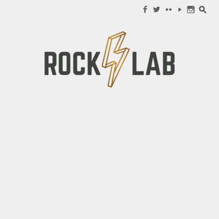
Search for:
f
w
c
y
n
s