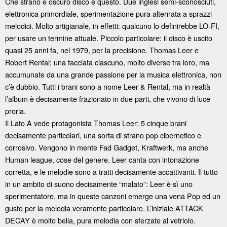
Che strano e oscuro disco è questo. Due inglesi semi-sconosciuti,
elettronica primordiale, sperimentazione pura alternata a sprazzi
melodici. Molto artigianale, in effetti: qualcuno lo definirebbe LO-FI,
per usare un termine attuale. Piccolo particolare: il disco è uscito
quasi 25 anni fa, nel 1979, per la precisione. Thomas Leer e
Robert Rental; una facciata ciascuno, molto diverse tra loro, ma
accumunate da una grande passione per la musica elettronica, non
c’è dubbio. Tutti i brani sono a nome Leer & Rental, ma in realtà
l’album è decisamente frazionato in due parti, che vivono di luce
proria.
Il Lato A vede protagonista Thomas Leer: 5 cinque brani
decisamente particolari, una sorta di strano pop cibernetico e
corrosivo. Vengono in mente Fad Gadget, Kraftwerk, ma anche
Human league, cose del genere. Leer canta con intonazione
corretta, e le melodie sono a tratti decisamente accattivanti. Il tutto
in un ambito di suono decisamente “malato”: Leer è sì uno
sperimentatore, ma in queste canzoni emerge una vena Pop ed un
gusto per la melodia veramente particolare. L’iniziale ATTACK
DECAY è molto bella, pura melodia con sferzate al vetriolo.