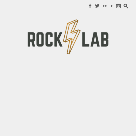
Search for:
f
w
c
y
n
s