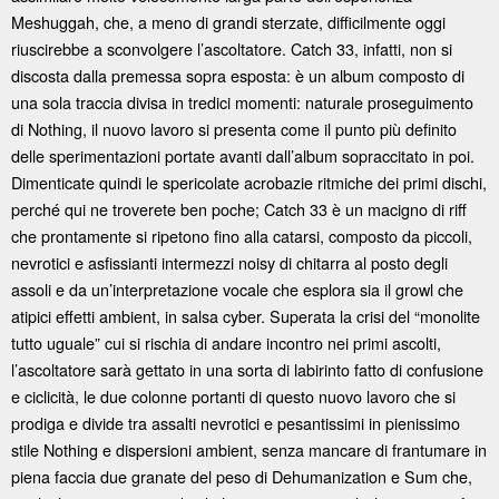
Meshuggah, che, a meno di grandi sterzate, difficilmente oggi
riuscirebbe a sconvolgere l’ascoltatore. Catch 33, infatti, non si
discosta dalla premessa sopra esposta: è un album composto di
una sola traccia divisa in tredici momenti: naturale proseguimento
di Nothing, il nuovo lavoro si presenta come il punto più definito
delle sperimentazioni portate avanti dall’album sopraccitato in poi.
Dimenticate quindi le spericolate acrobazie ritmiche dei primi dischi,
perché qui ne troverete ben poche; Catch 33 è un macigno di riff
che prontamente si ripetono fino alla catarsi, composto da piccoli,
nevrotici e asfissianti intermezzi noisy di chitarra al posto degli
assoli e da un’interpretazione vocale che esplora sia il growl che
atipici effetti ambient, in salsa cyber. Superata la crisi del “monolite
tutto uguale” cui si rischia di andare incontro nei primi ascolti,
l’ascoltatore sarà gettato in una sorta di labirinto fatto di confusione
e ciclicità, le due colonne portanti di questo nuovo lavoro che si
prodiga e divide tra assalti nevrotici e pesantissimi in pienissimo
stile Nothing e dispersioni ambient, senza mancare di frantumare in
piena faccia due granate del peso di Dehumanization e Sum che,