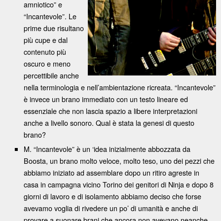
amniotico” e
“Incantevole”. Le
prime due risultano
più cupe e dal
contenuto più
oscuro e meno
percettibile anche
nella terminologia e nell’ambientazione ricreata. “Incantevole”
è invece un brano immediato con un testo lineare ed
essenziale che non lascia spazio a libere interpretazioni
anche a livello sonoro. Qual è stata la genesi di questo
brano?
M. “Incantevole” è un ‘idea inizialmente abbozzata da
Boosta, un brano molto veloce, molto teso, uno dei pezzi che
abbiamo iniziato ad assemblare dopo un ritiro agreste in
casa in campagna vicino Torino dei genitori di Ninja e dopo 8
giorni di lavoro e di isolamento abbiamo deciso che forse
avevamo voglia di rivedere un po’ di umanità e anche di
provare a suonare brani che ancora non avevano neanche