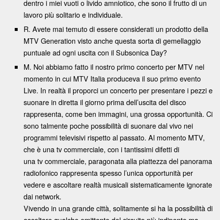
dentro i miei vuoti o livido amniotico, che sono il frutto di un
lavoro più solitario e individuale.
R. Avete mai temuto di essere considerati un prodotto della
MTV Generation visto anche questa sorta di gemellaggio
puntuale ad ogni uscita con il Subsonica Day?
M. Noi abbiamo fatto il nostro primo concerto per MTV nel
momento in cui MTV Italia produceva il suo primo evento
Live. In realtà il proporci un concerto per presentare i pezzi e
suonare in diretta il giorno prima dell’uscita del disco
rappresenta, come ben immagini, una grossa opportunità. Ci
sono talmente poche possibilità di suonare dal vivo nei
programmi televisivi rispetto al passato. Al momento MTV,
che è una tv commerciale, con i tantissimi difetti di
una tv commerciale, paragonata alla piattezza del panorama
radiofonico rappresenta spesso l’unica opportunità per
vedere e ascoltare realtà musicali sistematicamente ignorate
dai network.
Vivendo in una grande città, solitamente si ha la possibilità di
ascoltare qualche emittente del circuito più indipente ma