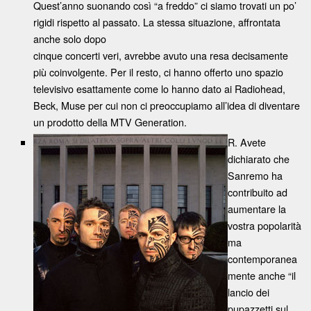
Quest’anno suonando così “a freddo” ci siamo trovati un po’
rigidi rispetto al passato. La stessa situazione, affrontata
anche solo dopo
cinque concerti veri, avrebbe avuto una resa decisamente
più coinvolgente. Per il resto, ci hanno offerto uno spazio
televisivo esattamente come lo hanno dato ai Radiohead,
Beck, Muse per cui non ci preoccupiamo all’idea di diventare
un prodotto della MTV Generation.
R. Avete
dichiarato che
Sanremo ha
contribuito ad
aumentare la
vostra popolarità
ma
contemporanea
mente anche “il
lancio dei
pupazzetti sul