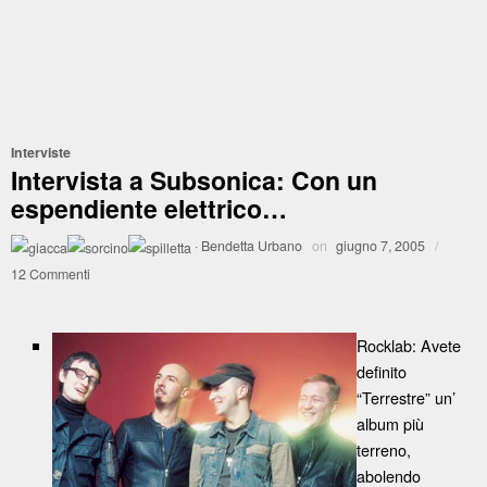
Interviste
Intervista a Subsonica: Con un
espendiente elettrico…
·
Bendetta Urbano
on
giugno 7, 2005
/
12 Commenti
Rocklab: Avete
definito
“Terrestre” un’
album più
terreno,
abolendo