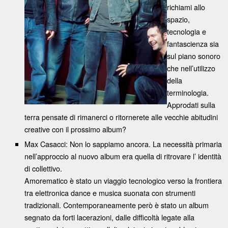
richiami allo
spazio,
tecnologia e
fantascienza sia
sul piano sonoro
che nell’utilizzo
della
terminologia.
Approdati sulla
terra pensate di rimanerci o ritornerete alle vecchie abitudini
creative con il prossimo album?
Max Casacci: Non lo sappiamo ancora. La necessità primaria
nell’approccio al nuovo album era quella di ritrovare l’ identità
di collettivo.
Amorematico è stato un viaggio tecnologico verso la frontiera
tra elettronica dance e musica suonata con strumenti
tradizionali. Contemporaneamente però è stato un album
segnato da forti lacerazioni, dalle difficoltà legate alla