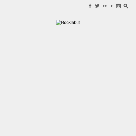
Search for:
f
w
c
y
n
s