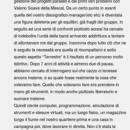
gestione dei progetti paralleli e dai primi veri problemi con
Valerio Soave della Mescal. Da un certo punto in avanti
quella del nostro discografico-manager(etc etc) è diventata
una figura deleteria per gli equilibri, già fragili del gruppo. In
seguito ad una serie di confronti piuttosto accesi ha cercato
di indebolire l’unità della band arrivando addirittura a tentare
di allontanare me dal gruppo. Insomma dopo tutto ciò che ne
è seguito la necessità era quella di ricompattarci e sotto
questo aspetto “Terrestre” è il risultato di un percorso molto
istintivo. Dopo 7 anni di attività e almeno due di pausa,
abbiamo cercato di interrogarci sul che cazzo ci tenesse
ancora insieme, e su quale fosse realmente la cosa che
volevamo fare. Quello che volevamo fare era prendere in
mano gli strumenti, in modo anche piuttosto liberatorio e
suonare insieme.
Quindi niente computer, programmazione, simulazione di
strumenti e stesure virtuali, ma un luogo fisico, un magazzino
lungo il fiume nel nostro quartiere prima e una casa in
campagna poi, dove lavorare in diretta. Non c’è stata la