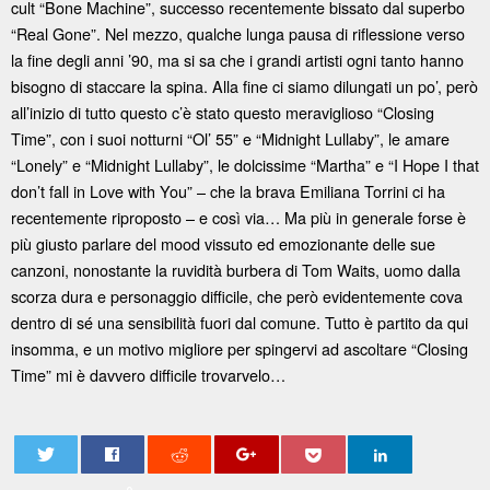
cult “Bone Machine”, successo recentemente bissato dal superbo
“Real Gone”. Nel mezzo, qualche lunga pausa di riflessione verso
la fine degli anni ’90, ma si sa che i grandi artisti ogni tanto hanno
bisogno di staccare la spina. Alla fine ci siamo dilungati un po’, però
all’inizio di tutto questo c’è stato questo meraviglioso “Closing
Time”, con i suoi notturni “Ol’ 55” e “Midnight Lullaby”, le amare
“Lonely” e “Midnight Lullaby”, le dolcissime “Martha” e “I Hope I that
don’t fall in Love with You” – che la brava Emiliana Torrini ci ha
recentemente riproposto – e così via… Ma più in generale forse è
più giusto parlare del mood vissuto ed emozionante delle sue
canzoni, nonostante la ruvidità burbera di Tom Waits, uomo dalla
scorza dura e personaggio difficile, che però evidentemente cova
dentro di sé una sensibilità fuori dal comune. Tutto è partito da qui
insomma, e un motivo migliore per spingervi ad ascoltare “Closing
Time” mi è davvero difficile trovarvelo…