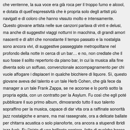
che ventenne, la sua voce era già roca per il troppo fumo e alcool,
e dotata di quell’espressività che è propria solo degli artisti più
navigati e di coloro che hanno vissuto molto e intensamente.
Questo giovane artista nelle sue canzoni parlava di vinti e delusi,
ma anche di suggestivi viaggi notturni in macchina, di grandi amori
nascenti e di altri che nonostante il tempo passato e la nostalgia
sono ancora vivi, di suggestive passeggiate metropolitane nel
profondo della notte in cerca di un bar… e no, non crediate che il
suo fosse il solito repertorio da piano bar, in cui la musica alla fine
diventa solo un soffuso, convenzionale accompagnamento per chi
vuole affogare i dispiaceri in qualche bicchiere di liquore. Sì, questo
giovane aveva del talento e un tale Herb Cohen, che già fece da
manager a un tale Frank Zappa, se ne accorse e lo portò sotto la
propria egida, con un contratto per la Asylum. Fu così che egli poté
pubblicare il suo primo album, dimosrando tutto il suo talento
sopraffino per la musica, capace di dar vita ora a raffinate sonorità
jazz nostalgiche e amare, ma mai rassegnate, ora a delicate ballate
per chitarra acustica o solo pianoforte, ora ancora a stupendi ibridi
jazz-funk. Fu l’inizio di una brillante carriera, fatta di qualche basso,