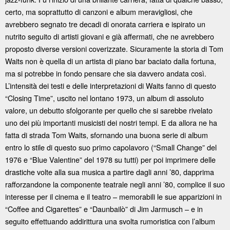
certo, ma soprattutto di canzoni e album meravigliosi, che
avrebbero segnato tre decadi di onorata carriera e ispirato un
nutrito seguito di artisti giovani e già affermati, che ne avrebbero
proposto diverse versioni coverizzate. Sicuramente la storia di Tom
Waits non è quella di un artista di piano bar baciato dalla fortuna,
ma si potrebbe in fondo pensare che sia davvero andata così.
L’intensità dei testi e delle interpretazioni di Waits fanno di questo
“Closing Time”, uscito nel lontano 1973, un album di assoluto
valore, un debutto sfolgorante per quello che si sarebbe rivelato
uno dei più importanti musicisti dei nostri tempi. E da allora ne ha
fatta di strada Tom Waits, sfornando una buona serie di album
entro lo stile di questo suo primo capolavoro (“Small Change” del
1976 e “Blue Valentine” del 1978 su tutti) per poi imprimere delle
drastiche volte alla sua musica a partire dagli anni ’80, dapprima
rafforzandone la componente teatrale negli anni ’80, complice il suo
interesse per il cinema e il teatro – memorabili le sue apparizioni in
“Coffee and Cigarettes” e “Daunbailò” di Jim Jarmusch – e in
seguito effettuando addirittura una svolta rumoristica con l’album