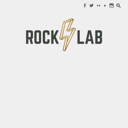
Search for:
f
w
c
y
n
s