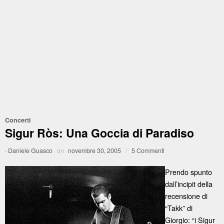
Concerti
Sigur Ròs: Una Goccia di Paradiso
·
Daniele Guasco
on
novembre 30, 2005
/
5 Commenti
Prendo spunto
dall’incipit della
recensione di
“Takk” di
Giorgio: “i Sigur