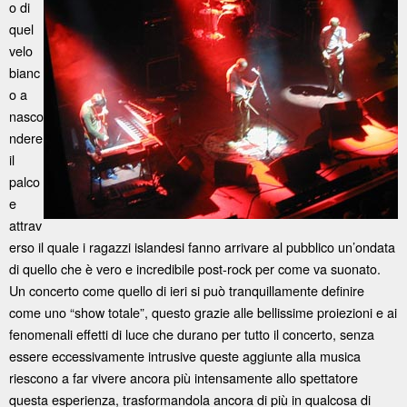
o di
quel
velo
bianc
o a
nasco
ndere
il
palco
e
attrav
erso il quale i ragazzi islandesi fanno arrivare al pubblico un’ondata
di quello che è vero e incredibile post-rock per come va suonato.
Un concerto come quello di ieri si può tranquillamente definire
come uno “show totale”, questo grazie alle bellissime proiezioni e ai
fenomenali effetti di luce che durano per tutto il concerto, senza
essere eccessivamente intrusive queste aggiunte alla musica
riescono a far vivere ancora più intensamente allo spettatore
questa esperienza, trasformandola ancora di più in qualcosa di