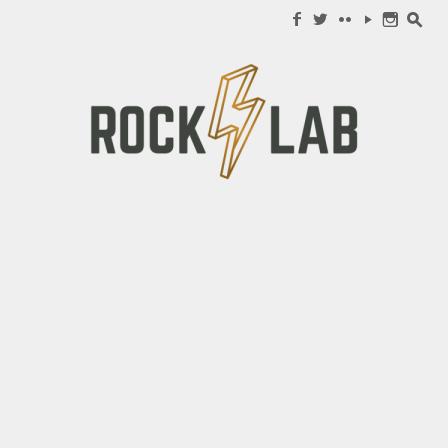
Search for:
f
w
c
y
n
s