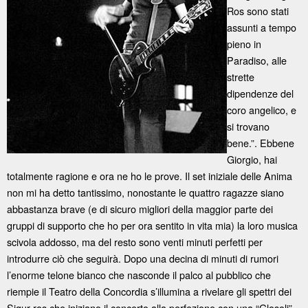
Ros sono stati
assunti a tempo
pieno in
Paradiso, alle
strette
dipendenze del
coro angelico, e
si trovano
bene.”. Ebbene
Giorgio, hai
totalmente ragione e ora ne ho le prove. Il set iniziale delle Anima
non mi ha detto tantissimo, nonostante le quattro ragazze siano
abbastanza brave (e di sicuro migliori della maggior parte dei
gruppi di supporto che ho per ora sentito in vita mia) la loro musica
scivola addosso, ma del resto sono venti minuti perfetti per
introdurre ciò che seguirà. Dopo una decina di minuti di rumori
l’enorme telone bianco che nasconde il palco al pubblico che
riempie il Teatro della Concordia s’illumina a rivelare gli spettri dei
Sigur ros che iniziano il concerto alla perfezione con una “Glosoli”