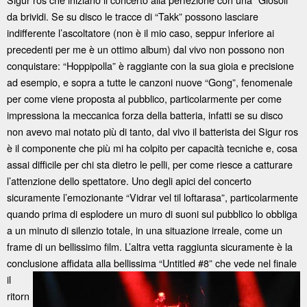
da brividi. Se su disco le tracce di “Takk” possono lasciare
indifferente l’ascoltatore (non è il mio caso, seppur inferiore ai
precedenti per me è un ottimo album) dal vivo non possono non
conquistare: “Hoppipolla” è raggiante con la sua gioia e precisione
ad esempio, e sopra a tutte le canzoni nuove “Gong”, fenomenale
per come viene proposta al pubblico, particolarmente per come
impressiona la meccanica forza della batteria, infatti se su disco
non avevo mai notato più di tanto, dal vivo il batterista dei Sigur ros
è il componente che più mi ha colpito per capacità tecniche e, cosa
assai difficile per chi sta dietro le pelli, per come riesce a catturare
l’attenzione dello spettatore. Uno degli apici del concerto
sicuramente l’emozionante “Vidrar vel til loftarasa”, particolarmente
quando prima di esplodere un muro di suoni sul pubblico lo obbliga
a un minuto di silenzio totale, in una situazione irreale, come un
frame di un bellissimo film. L’altra vetta raggiunta sicuramente è la
conclusione affidata
alla bellissima “Untitled #8” che vede nel finale
il
ritorn