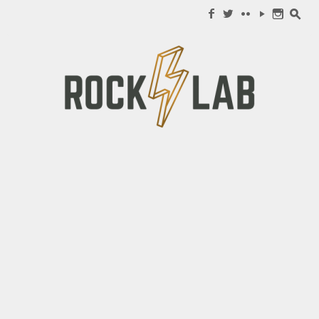
Search for:
f
w
c
y
n
s