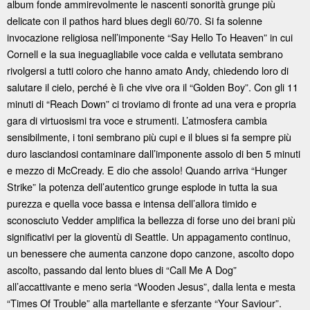
album fonde ammirevolmente le nascenti sonorità grunge più
delicate con il pathos hard blues degli 60/70. Si fa solenne
invocazione religiosa nell’imponente “Say Hello To Heaven” in cui
Cornell e la sua ineguagliabile voce calda e vellutata sembrano
rivolgersi a tutti coloro che hanno amato Andy, chiedendo loro di
salutare il cielo, perché è lì che vive ora il “Golden Boy”. Con gli 11
minuti di “Reach Down” ci troviamo di fronte ad una vera e propria
gara di virtuosismi tra voce e strumenti. L’atmosfera cambia
sensibilmente, i toni sembrano più cupi e il blues si fa sempre più
duro lasciandosi contaminare dall’imponente assolo di ben 5 minuti
e mezzo di McCready. E dio che assolo! Quando arriva “Hunger
Strike” la potenza dell’autentico grunge esplode in tutta la sua
purezza e quella voce bassa e intensa dell’allora timido e
sconosciuto Vedder amplifica la bellezza di forse uno dei brani più
significativi per la gioventù di Seattle. Un appagamento continuo,
un benessere che aumenta canzone dopo canzone, ascolto dopo
ascolto, passando dal lento blues di “Call Me A Dog”
all’accattivante e meno seria “Wooden Jesus”, dalla lenta e mesta
“Times Of Trouble” alla martellante e sferzante “Your Saviour”.