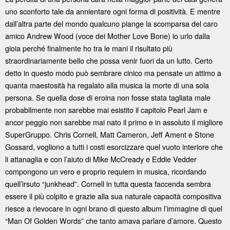
uno sconforto tale da annientare ogni forma di positività. E mentre
dall’altra parte del mondo qualcuno piange la scomparsa del caro
amico Andrew Wood (voce dei Mother Love Bone) io urlo dalla
gioia perché finalmente ho tra le mani il risultato più
straordinariamente bello che possa venir fuori da un lutto. Certo
detto in questo modo può sembrare cinico ma pensate un attimo a
quanta maestosità ha regalato alla musica la morte di una sola
persona. Se quella dose di eroina non fosse stata tagliata male
probabilmente non sarebbe mai esistito il capitolo Pearl Jam e
ancor peggio non sarebbe mai nato il primo e in assoluto il migliore
SuperGruppo. Chris Cornell, Matt Cameron, Jeff Ament e Stone
Gossard, vogliono a tutti i costi esorcizzare quel vuoto interiore che
li attanaglia e con l’aiuto di Mike McCready e Eddie Vedder
compongono un vero e proprio requiem in musica, ricordando
quell’irsuto “junkhead”. Cornell in tutta questa faccenda sembra
essere il più colpito e grazie alla sua naturale capacità compositiva
riesce a rievocare in ogni brano di questo album l’immagine di quel
“Man Of Golden Words” che tanto amava parlare d’amore. Questo