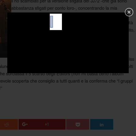
li ho scambiati per la versione sfigata dei JJ72 -che già sono
abbastanza sfigati per conto loro-, concentrando la mia
attenzione su Victoria (oh, pensando che le orecchie non
avrebbero gioito al loro suono almeno regalavo un po' di felicità
agli occhi no?) Ed è proprio la bionda Victoria ad avermi stupito,
prendendo posto alla batteria per le prime canzoni, per poi
passare alla chitarra, e infine al basso, per di più facendo
controcanti e cori vari. Una giovanissima D'Arcy, (del resto il
cuore sul loro cd è molto Pumpkins e, se non lo sapevate i Gliss
alunque) che con sinuosi ondeggiamenti del corpo ha distratto in molti
 che surclassa il 5 scarso degli Editors (non mi basta certo l'album
evole scoperta che consiglio a tutti quanti e la conferma che “i gruppi
!”
+1