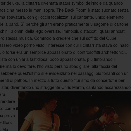
ster deluxe, la chitarra diventata status symbol dell'indie da quando
os c'ha messo le mani sopra. The Back Room è stato suonato senza
ima sbavatura, con gli occhi focalizzati sul cantante, unico elemento
 della band. Sì perché gli altri erano praticamente 3 sagome di cartone,
hini, 3 omini della lego oversize. Immobili, distaccati, quasi annoiati
loro stessa musica. Comincio a credere che sul soffitto del Qube
assero video porno visto l'interesse con cui il chitarrista stava col naso
ù, o forse era un semplice appassionato di controsoffitti architettonici…
lista con un'aria fastidiosa, poco appassionata, più timbrando il
re ma lo devo fare. l'ho visto persino sbadigliare, alla faccia del
ta, sebbene quest'ultimo si è evidenziato nei passaggi più tonanti con un
enti di pathos. In mezzo a tutto questo “turismo da concerto” è ben
o di star, diventando uno struggente Chris Martin, cantando accarezzando
era,
prendere
co come il
una prova
Editors
e. Ma