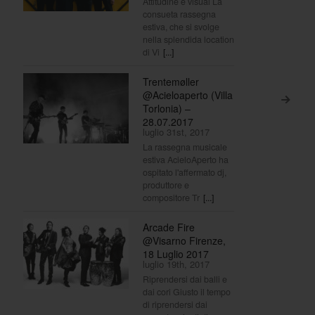
Attitudine e visual La
consueta rassegna
estiva, che si svolge
nella splendida location
di Vi
[...]
Trentemøller
@Acieloaperto (Villa
>
Torlonia) –
28.07.2017
luglio 31st, 2017
La rassegna musicale
estiva AcieloAperto ha
ospitato l'affermato dj,
produttore e
compositore Tr
[...]
Arcade Fire
@Visarno Firenze,
18 Luglio 2017
luglio 19th, 2017
Riprendersi dai balli e
dai cori Giusto il tempo
di riprendersi dai