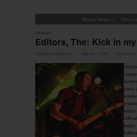
Brand News
Recens
Concerti
Editors, The: Kick in my
·
Francesco Sciarrone
on
febbraio 7, 2006
/
4 Commenti
Contin
“valido
confer
pieno (
presen
è stato
velata
raffina
basso 
Editor