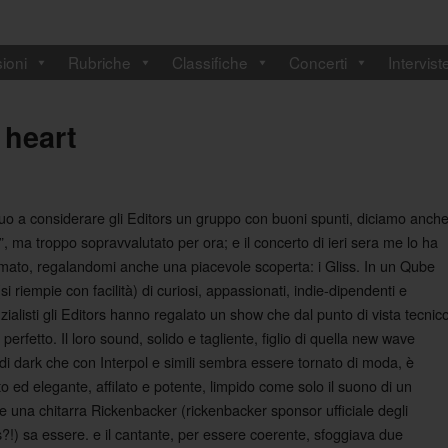
ioni
Rubriche
Classifiche
Concerti
Intervist
 heart
uo a considerare gli Editors un gruppo con buoni spunti, diciamo anch
”, ma troppo sopravvalutato per ora; e il concerto di ieri sera me lo ha
mato, regalandomi anche una piacevole scoperta: i Gliss. In un Qube
si riempie con facilità) di curiosi, appassionati, indie-dipendenti e
zialisti gli Editors hanno regalato un show che dal punto di vista tecnic
 perfetto. Il loro sound, solido e tagliente, figlio di quella new wave
 di dark che con Interpol e simili sembra essere tornato di moda, è
to ed elegante, affilato e potente, limpido come solo il suono di un
e una chitarra Rickenbacker (rickenbacker sponsor ufficiale degli
s?!) sa essere. e il cantante, per essere coerente, sfoggiava due