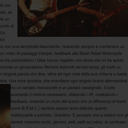
li che
sta, se
ite un
punto di
 Un
to!
alco con una semplicità disarmante, riuscendo sempre a mantenere un
 un misto di passaggi Interpol, feedback alla Black Rebel Motorcycle
no trip psichedelico i Gliss hanno regalato uno show che mi ha spinto
icorda un giovanissimo Richard Ashcroft dei bei tempi, gli metti un
i singola parola che dice, vibra ad ogni nota della sua chitarra e basta
musica. Una voce ipnotica, che scandisce ogni singolo brano alternandosi
tra un cantato monocorde e un parlato rassegnato.
Il tutto
suonando il minimo necessario, dilatando i riff, modulando i
feedback, creando un muro del suono che (a differenza di band
come B.R.M.C.) sembra essere tanto delicato quanto
inattaccabile e perfetto. Granitico. E pensare che a vederli non gl
daresti neanche conto, giovani, esili, saliti sul palco -lo confesso-