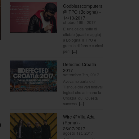
Godblesscomputers
@ TPO (Bologna) -
14/10/2017
ottobre 16th, 2017
E' una calda notte di
ottobre (quasi maggio)
a Bologna, il TPO è
gremito di fans e curiosi
per l
[...]
Defected Croatia
2017
settembre 7th, 2017
Avevamo parlato di
Tisno, e dei vari festival
inglesi che animano la
Croazia, qui. Questa
successi
[...]
Wire @Villa Ada
(Roma) -
i
26/07/2017
agosto 1st, 2017