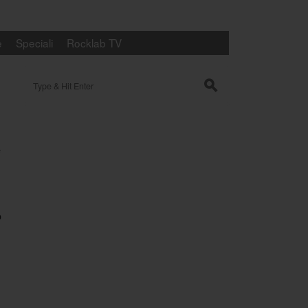
e
Speciali
Rocklab TV
Search for:
s
e
o