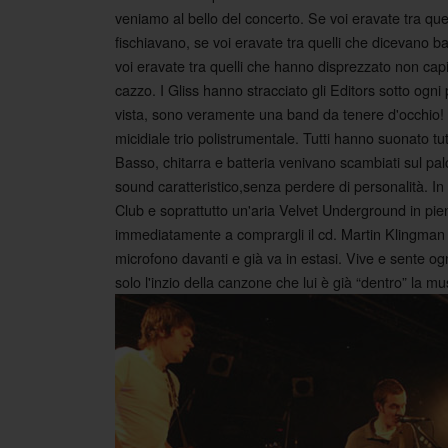
veniamo al bello del concerto. Se voi eravate tra quel
fischiavano, se voi eravate tra quelli che dicevano ba
voi eravate tra quelli che hanno disprezzato non cap
cazzo. I Gliss hanno stracciato gli Editors sotto ogni 
vista, sono veramente una band da tenere d'occhio!
micidiale trio polistrumentale. Tutti hanno suonato tut
Basso, chitarra e batteria venivano scambiati sul p
sound caratteristico,senza perdere di personalità. In
Club e soprattutto un'aria Velvet Underground in pie
immediatamente a comprargli il cd. Martin Klingman r
microfono davanti e già va in estasi. Vive e sente ogn
solo l'inzio della canzone che lui è già “dentro” la 