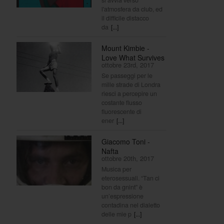
l'atmosfera da club, ed
il difficile distacco
da
[...]
Mount Kimbie -
Love What Survives
ottobre 23rd, 2017
Se passeggi per le
mille strade di Londra
riesci a percepire un
costante flusso
fluorescente di
ener
[...]
Giacomo Toni -
Nafta
ottobre 20th, 2017
Musica per
eterosessuali. “Tan ci
bon da gnint” è
un’espressione
contadina nel dialetto
delle mie p
[...]