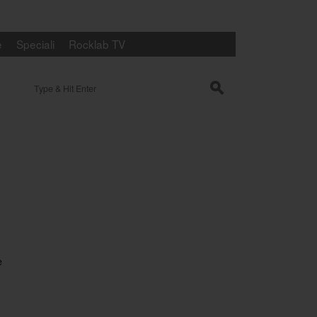
e
Speciali
Rocklab TV
Search for:
s
e