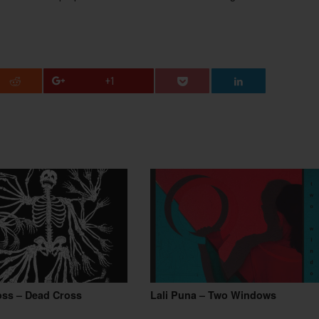
+1
oss – Dead Cross
Lali Puna – Two Windows