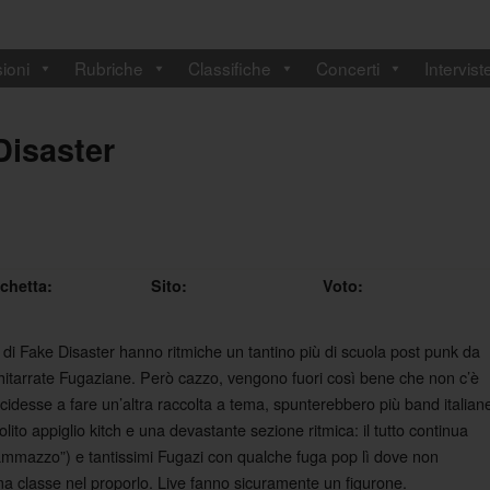
ioni
Rubriche
Classifiche
Concerti
Intervist
Disaster
ichetta:
Sito:
Voto:
zi di Fake Disaster hanno ritmiche un tantino più di scuola post punk da
schitarrate Fugaziane. Però cazzo, vengono fuori così bene che non c’è
cidesse a fare un’altra raccolta a tema, spunterebbero più band italian
olito appiglio kitch e una devastante sezione ritmica: il tutto continua
(“tammazzo”) e tantissimi Fugazi con qualche fuga pop lì dove non
ima classe nel proporlo. Live fanno sicuramente un figurone.