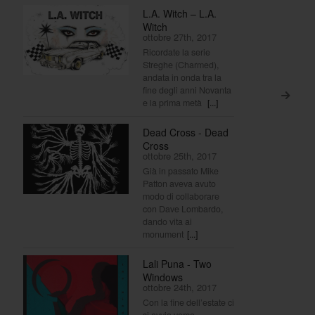
L.A. Witch – L.A.
Witch
ottobre 27th, 2017
Ricordate la serie
Streghe (Charmed),
andata in onda tra la
fine degli anni Novanta
>
e la prima metà
[...]
Dead Cross - Dead
Cross
ottobre 25th, 2017
Già in passato Mike
Patton aveva avuto
modo di collaborare
con Dave Lombardo,
dando vita ai
monument
[...]
Lali Puna - Two
Windows
ottobre 24th, 2017
Con la fine dell’estate ci
si avvia verso