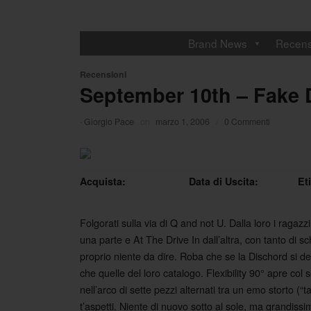
Brand News
Recens
Recensioni
September 10th – Fake 
·
Giorgio Pace
on
marzo 1, 2006
/
0 Commenti
Acquista:
Data di Uscita:
Et
Folgorati sulla via di Q and not U. Dalla loro i ragaz
una parte e At The Drive In dall’altra, con tanto di 
proprio niente da dire. Roba che se la Dischord si de
che quelle del loro catalogo. Flexibility 90° apre col s
nell’arco di sette pezzi alternati tra un emo storto 
t’aspetti. Niente di nuovo sotto al sole, ma grandiss