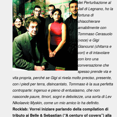
dei Perturbazione al
Jail di Legnano, ho la
fortuna di
chiacchierare
amabilmente con
Tommaso Cerasuolo
(voce) e Gigi
Giancursi (chitarra e
cori) e di intavolare
con loro una
conversazione che
spesso prende via e
vita propria, perché se Gigi si rivela molto preciso, presente,
con i piedi per terra, disincantato, Tommaso è la sua perfetta
controparte: ingenuo e pieno di entusiasmo, che non
nasconde paure, timori, sogni e debolezze, una sorta di Lev
Nikolaevic Myskin, come un mio amico lo ha definito.
Rocklab: Vorrei iniziare parlando della compilation di
tributo ai Belle & Sebastian (“A century of covers”) alla