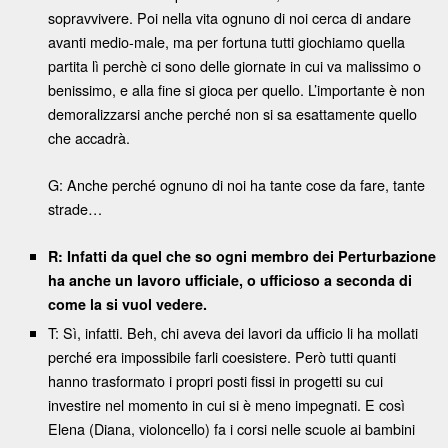
sopravvivere. Poi nella vita ognuno di noi cerca di andare
avanti medio-male, ma per fortuna tutti giochiamo quella
partita lì perchè ci sono delle giornate in cui va malissimo o
benissimo, e alla fine si gioca per quello. L’importante è non
demoralizzarsi anche perché non si sa esattamente quello
che accadrà.
G: Anche perché ognuno di noi ha tante cose da fare, tante
strade…
R: Infatti da quel che so ogni membro dei Perturbazione
ha anche un lavoro ufficiale, o ufficioso a seconda di
come la si vuol vedere.
T: Sì, infatti. Beh, chi aveva dei lavori da ufficio li ha mollati
perché era impossibile farli coesistere. Però tutti quanti
hanno trasformato i propri posti fissi in progetti su cui
investire nel momento in cui si è meno impegnati. E così
Elena (Diana, violoncello) fa i corsi nelle scuole ai bambini