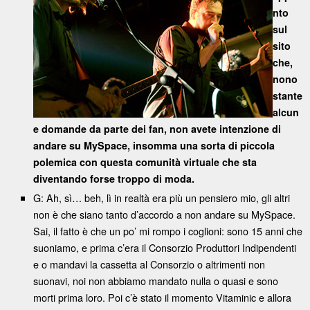
nto
sul
sito
che,
nono
stante
alcun
e domande da parte dei fan, non avete intenzione di
andare su MySpace, insomma una sorta di piccola
polemica con questa comunità virtuale che sta
diventando forse troppo di moda.
G: Ah, sì… beh, lì in realtà era più un pensiero mio, gli altri
non è che siano tanto d’accordo a non andare su MySpace.
Sai, il fatto è che un po’ mi rompo i coglioni: sono 15 anni che
suoniamo, e prima c’era il Consorzio Produttori Indipendenti
e o mandavi la cassetta al Consorzio o altrimenti non
suonavi, noi non abbiamo mandato nulla o quasi e sono
morti prima loro. Poi c’è stato il momento Vitaminic e allora