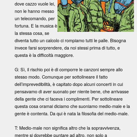
dove cazzo vuole lei,
non le hanno messo
un telecomando, per
fortuna. E la musica è
la stessa cosa, se
diventa tutto un calcolo ci rompiamo tutti le palle. Bisogna
invece farsi sorprendere, da noi stessi prima di tutto, e
questa è la difficoltà maggiore.
G: Sì, il rischio poi è di comporre le canzoni sempre allo
stesso modo. Comunque per sottolineare il fatto
dell’imprevedibilità, è capitato dopo alcuni concerti in cui
pensavamo di aver suonato per niente bene, che arrivasse
della gente che ci faceva i complimenti. Per sottolineare
questa cosa oramai diciamo che suoniamo medio-male e la
gente è contenta. Da qui è nata la filosofia del medio-male.
T: Medio-male non significa altro che la sopravvivenza,
mentre si dovrebbe puntare ad altro, non solo a