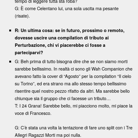
tempo di leggere tutta sta roba?
G: È come Celentano lui, una sola uscita ma pesante
(risate).
R: Un ultima cosa: se in futuro, prossimo o remoto,
dovesse uscire una compilation di tributo ai
Perturbazione, chi vi piacerebbe ci fosse a
parteciparvi?
G: Beh prima di tutto bisogna dire che se non siamo morti
sarebbe bellissimo. In realtà ci sono gli Wah Companion che
avevano fatto la cover di “Agosto” per la compilation “Il cielo
su Torino”, ed era strano ma allo stesso tempo bellissimo
risentire quel nostro pezzo rifatto da altri. Ma sarebbe bello
chiunque sia il gruppo che ci facesse un tributo…
T: I 24 Grana! Sarebbe bello, mi piacciono molto, mi piace la
voce di Francesco.
G: C’è stata una volta la tentazione di fare uno split con i Tre
Allegri Ragazzi Morti ma poi nulla.