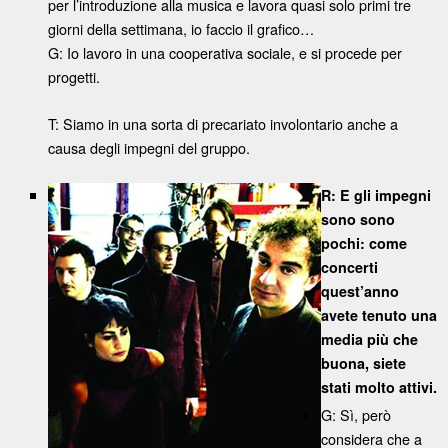
per l’introduzione alla musica e lavora quasi solo primi tre
giorni della settimana, io faccio il grafico…
G: Io lavoro in una cooperativa sociale, e si procede per
progetti.
T: Siamo in una sorta di precariato involontario anche a
causa degli impegni del gruppo.
R: E gli impegni
sono sono
pochi: come
concerti
quest’anno
avete tenuto una
media più che
buona, siete
stati molto attivi.
G: Sì, però
considera che a