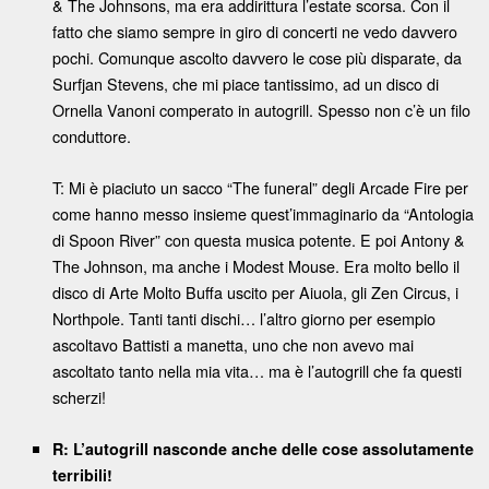
& The Johnsons, ma era addirittura l’estate scorsa. Con il
fatto che siamo sempre in giro di concerti ne vedo davvero
pochi. Comunque ascolto davvero le cose più disparate, da
Surfjan Stevens, che mi piace tantissimo, ad un disco di
Ornella Vanoni comperato in autogrill. Spesso non c’è un filo
conduttore.
T: Mi è piaciuto un sacco “The funeral” degli Arcade Fire per
come hanno messo insieme quest’immaginario da “Antologia
di Spoon River” con questa musica potente. E poi Antony &
The Johnson, ma anche i Modest Mouse. Era molto bello il
disco di Arte Molto Buffa uscito per Aiuola, gli Zen Circus, i
Northpole. Tanti tanti dischi… l’altro giorno per esempio
ascoltavo Battisti a manetta, uno che non avevo mai
ascoltato tanto nella mia vita… ma è l’autogrill che fa questi
scherzi!
R: L’autogrill nasconde anche delle cose assolutamente
terribili!