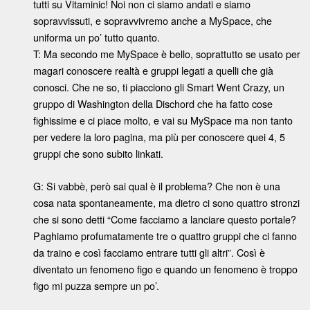
tutti su Vitaminic! Noi non ci siamo andati e siamo
sopravvissuti, e sopravvivremo anche a MySpace, che
uniforma un po’ tutto quanto.
T: Ma secondo me MySpace è bello, soprattutto se usato per
magari conoscere realtà e gruppi legati a quelli che già
conosci. Che ne so, ti piacciono gli Smart Went Crazy, un
gruppo di Washington della Dischord che ha fatto cose
fighissime e ci piace molto, e vai su MySpace ma non tanto
per vedere la loro pagina, ma più per conoscere quei 4, 5
gruppi che sono subito linkati.
G: Si vabbè, però sai qual è il problema? Che non è una
cosa nata spontaneamente, ma dietro ci sono quattro stronzi
che si sono detti “Come facciamo a lanciare questo portale?
Paghiamo profumatamente tre o quattro gruppi che ci fanno
da traino e così facciamo entrare tutti gli altri”. Così è
diventato un fenomeno figo e quando un fenomeno è troppo
figo mi puzza sempre un po’.