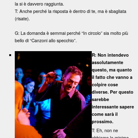
la si è davvero raggiunta.
T: Anche perché la risposta è dentro di te, ma è sbagliata
(risate).
G: La domanda è semmai perché “In circolo” sia molto più
bello di “Canzoni allo specchio”.
R: Non intendevo
assolutamente
questo, ma quanto
il fatto che vanno a
colpire cose
diverse. Per questo
sarebbe
interessante sapere
come sarà il
prossimo.
T: Eh, non ne
abbiamo la minima