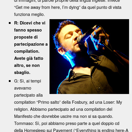
“Get me away from here, I’m dying” da quel punto di vista
funziona meglio.
R: Dicevi che vi
fanno spesso
proposte di
partecipazione a
compilation.
Avete già fatto
altro, se non
sbaglio.
G: Sì, ai tempi
avevamo
partecipato alla
compilation “Primo salto” della Fosbury, ad una Loser: My
religion. Abbiamo partecipato ad una compilation del
Manifesto che dovrebbe uscire ma non si sa quando.
Tommaso: Sì, poi abbiamo preso parte a quel doppio cd
della Homesleep sui Pavement (“Everything is ending here-A