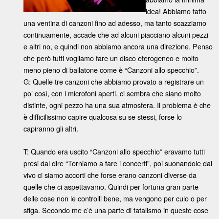
idea! Abbiamo fatto
una ventina di canzoni fino ad adesso, ma tanto scazziamo
continuamente, accade che ad alcuni piacciano alcuni pezzi
e altri no, e quindi non abbiamo ancora una direzione. Penso
che però tutti vogliamo fare un disco eterogeneo e molto
meno pieno di ballatone come è “Canzoni allo specchio”.
G: Quelle tre canzoni che abbiamo provato a registrare un
po’ così, con i microfoni aperti, ci sembra che siano molto
distinte, ogni pezzo ha una sua atmosfera. Il problema è che
è difficilissimo capire qualcosa su se stessi, forse lo
capiranno gli altri.
T: Quando era uscito “Canzoni allo specchio” eravamo tutti
presi dal dire “Torniamo a fare i concerti”, poi suonandole dal
vivo ci siamo accorti che forse erano canzoni diverse da
quelle che ci aspettavamo. Quindi per fortuna gran parte
delle cose non le controlli bene, ma vengono per culo o per
sfiga. Secondo me c’è una parte di fatalismo in queste cose