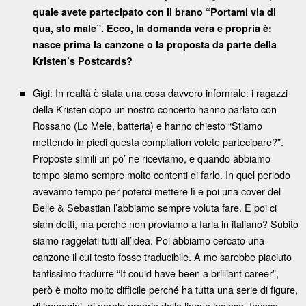
quale avete partecipato con il brano “Portami via di
qua, sto male”. Ecco, la domanda vera e propria è:
nasce prima la canzone o la proposta da parte della
Kristen’s Postcards?
Gigi: In realtà è stata una cosa davvero informale: i ragazzi
della Kristen dopo un nostro concerto hanno parlato con
Rossano (Lo Mele, batteria) e hanno chiesto “Stiamo
mettendo in piedi questa compilation volete partecipare?”.
Proposte simili un po’ ne riceviamo, e quando abbiamo
tempo siamo sempre molto contenti di farlo. In quel periodo
avevamo tempo per poterci mettere lì e poi una cover del
Belle & Sebastian l’abbiamo sempre voluta fare. E poi ci
siam detti, ma perché non proviamo a farla in italiano? Subito
siamo raggelati tutti all’idea. Poi abbiamo cercato una
canzone il cui testo fosse traducibile. A me sarebbe piaciuto
tantissimo tradurre “It could have been a brilliant career”,
però è molto molto difficile perché ha tutta una serie di figure,
di immagini, di parole proprie della lingua inglese. Invece