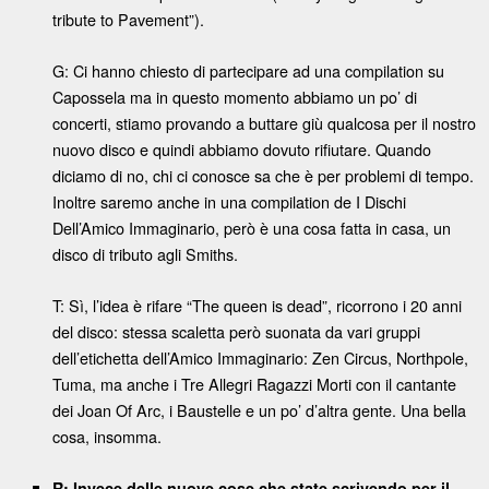
tribute to Pavement”).
G: Ci hanno chiesto di partecipare ad una compilation su
Capossela ma in questo momento abbiamo un po’ di
concerti, stiamo provando a buttare giù qualcosa per il nostro
nuovo disco e quindi abbiamo dovuto rifiutare. Quando
diciamo di no, chi ci conosce sa che è per problemi di tempo.
Inoltre saremo anche in una compilation de I Dischi
Dell’Amico Immaginario, però è una cosa fatta in casa, un
disco di tributo agli Smiths.
T: Sì, l’idea è rifare “The queen is dead”, ricorrono i 20 anni
del disco: stessa scaletta però suonata da vari gruppi
dell’etichetta dell’Amico Immaginario: Zen Circus, Northpole,
Tuma, ma anche i Tre Allegri Ragazzi Morti con il cantante
dei Joan Of Arc, i Baustelle e un po’ d’altra gente. Una bella
cosa, insomma.
R: Invece delle nuove cose che state scrivendo per il