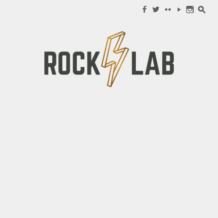
Search for:
f
w
c
y
n
s