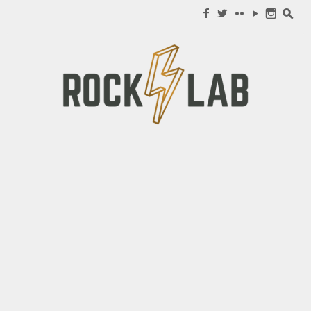
Search for:
f
w
c
y
n
s