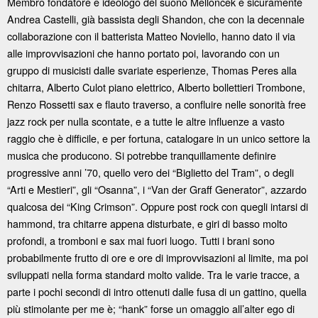
Membro fondatore e ideologo del suono Melloncek è sicuramente
Andrea Castelli, già bassista degli Shandon, che con la decennale
collaborazione con il batterista Matteo Noviello, hanno dato il via
alle improvvisazioni che hanno portato poi, lavorando con un
gruppo di musicisti dalle svariate esperienze, Thomas Peres alla
chitarra, Alberto Culot piano elettrico, Alberto bollettieri Trombone,
Renzo Rossetti sax e flauto traverso, a confluire nelle sonorità free
jazz rock per nulla scontate, e a tutte le altre influenze a vasto
raggio che è difficile, e per fortuna, catalogare in un unico settore la
musica che producono. Si potrebbe tranquillamente definire
progressive anni ’70, quello vero dei “Biglietto del Tram”, o degli
“Arti e Mestieri”, gli “Osanna”, i “Van der Graff Generator”, azzardo
qualcosa dei “King Crimson”. Oppure post rock con quegli intarsi di
hammond, tra chitarre appena disturbate, e giri di basso molto
profondi, a tromboni e sax mai fuori luogo. Tutti i brani sono
probabilmente frutto di ore e ore di improvvisazioni al limite, ma poi
sviluppati nella forma standard molto valide. Tra le varie tracce, a
parte i pochi secondi di intro ottenuti dalle fusa di un gattino, quella
più stimolante per me è; “hank” forse un omaggio all’alter ego di