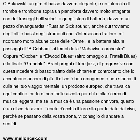
C.Bukowski, un giro di basso davvero elegante, e un intreccio di
tromba e trombone sopra un pianoforte davvero molto intrigante
con dei fraseggi belli veloci, e quegli stop di batteria, davvero un
pezzo d’avanguardia. “Russian Sick sound”, anche qui troviamo
degli alti e bassi degli strumenti che s’intersecano tra loro, mi
ricordano molto alcune cose delle “Orme”, e la batteria alcuni
passaggi di “B.Cobham” ai tempi della “Mahavisnu orchestra”.
Oppure “Oktober” e “Elwood Blues” (altro omaggio ai Fratelli Blues)
e la finale “Grenoble”. Brani pregni di free jazz, di progressive con
questi incedere di basso trafitto dalle chitarre in controcanto che lo
accentuano ancora di più. Il disco è ben omogeneo e non stanca, ti
culla nel tuo viaggio mentale, un prodotto europeo, che travalica
ogni confine, certo di non facile ascolto per chi è alla ricerca di
musica leggera, ma se la musica è una passione onnivora, questo
è un disco da avere. Tenete d’occhio il loro sito per le date dal vivo,
perchè se passano dalla vostra zona, vi consiglio di andare a
sentirli.
www.melloncek.com