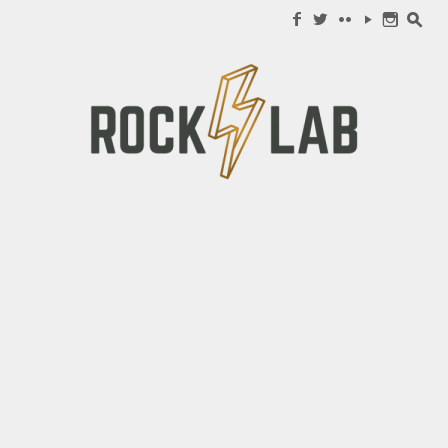
Search for:
f
w
c
y
n
s