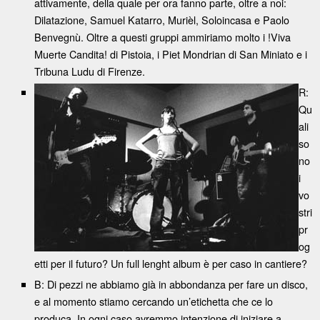
attivamente, della quale per ora fanno parte, oltre a noi:
Dilatazione, Samuel Katarro, Murièl, Soloincasa e Paolo
Benvegnù. Oltre a questi gruppi ammiriamo molto i !Viva
Muerte Candita! di Pistoia, i Piet Mondrian di San Miniato e i
Tribuna Ludu di Firenze.
R:
Qu
ali
so
no
i
vo
stri
pr
og
etti per il futuro? Un full lenght album è per caso in cantiere?
B: Di pezzi ne abbiamo già in abbondanza per fare un disco,
e al momento stiamo cercando un’etichetta che ce lo
produca. In ogni caso avremmo intenzione di iniziare a