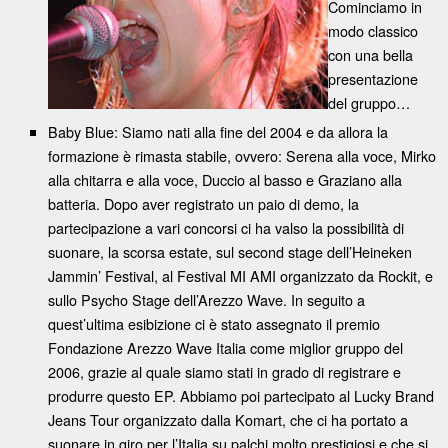
Cominciamo in
modo classico
con una bella
presentazione
del gruppo…
Baby Blue: Siamo nati alla fine del 2004 e da allora la
formazione è rimasta stabile, ovvero: Serena alla voce, Mirko
alla chitarra e alla voce, Duccio al basso e Graziano alla
batteria. Dopo aver registrato un paio di demo, la
partecipazione a vari concorsi ci ha valso la possibilità di
suonare, la scorsa estate, sul second stage dell’Heineken
Jammin’ Festival, al Festival MI AMI organizzato da Rockit, e
sullo Psycho Stage dell’Arezzo Wave. In seguito a
quest’ultima esibizione ci è stato assegnato il premio
Fondazione Arezzo Wave Italia come miglior gruppo del
2006, grazie al quale siamo stati in grado di registrare e
produrre questo EP. Abbiamo poi partecipato al Lucky Brand
Jeans Tour organizzato dalla Komart, che ci ha portato a
suonare in giro per l’Italia su palchi molto prestigiosi e che si