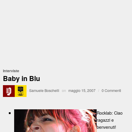
Interviste
Baby in Blu
·
Samuele Boschelli
on
maggio 15, 2007
/
0 Commenti
Rocklab: Ciao
ragazzi e
benvenuti!