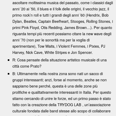
ascoltare moltissima musica del passato, come i classici dagli
anni ’20 ai ’50, il blues e il folk delle origini, il vecchio jazz, il
primo rock’n roll e tutti i grandi degli anni ’60 (Hendrix, Bob
Dylan, Beatles, Captain Beefheart, Stooges, Rolling Stones, i
primi Pink Floyd, Otis Redding, James Brown…). Per quanto
riguarda tempi più recenti possiamo citare la new wave degli
anni ’70 (non per le sonorità ma per la voglia di
sperimentare), Tow Waits, i Violent Femmes, i Pixies, PJ
Harvey, Nick Cave, White Stripes e Jon Spencer.
R: Cosa pensate della situazione artistico musicale di una
città come Prato?
B: Ultimamente nella nostra zona sono nati un sacco di
gruppi interessanti; anzi, forse al momento, anche se non
sappiamo bene perché, questa è una delle zone più
prolifiche e qualitativamente interessanti in Italia. Per questo
stiamo cercando di unire le forze, ed un primo passo è stato
fatto con la creazione della TRYDOG LAB , un’associazione
culturale fondata dalle band stesse allo scopo di collaborare