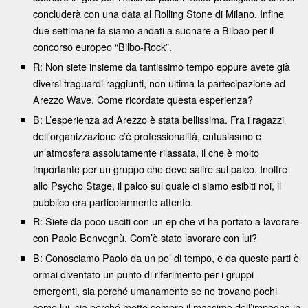
concluderà con una data al Rolling Stone di Milano. Infine
due settimane fa siamo andati a suonare a Bilbao per il
concorso europeo “Bilbo-Rock”.
R: Non siete insieme da tantissimo tempo eppure avete già
diversi traguardi raggiunti, non ultima la partecipazione ad
Arezzo Wave. Come ricordate questa esperienza?
B: L’esperienza ad Arezzo è stata bellissima. Fra i ragazzi
dell’organizzazione c’è professionalità, entusiasmo e
un’atmosfera assolutamente rilassata, il che è molto
importante per un gruppo che deve salire sul palco. Inoltre
allo Psycho Stage, il palco sul quale ci siamo esibiti noi, il
pubblico era particolarmente attento.
R: Siete da poco usciti con un ep che vi ha portato a lavorare
con Paolo Benvegnù. Com’è stato lavorare con lui?
B: Conosciamo Paolo da un po’ di tempo, e da queste parti è
ormai diventato un punto di riferimento per i gruppi
emergenti, sia perché umanamente se ne trovano pochi
come lui, sia perché mette sempre il massimo dell’impegno in