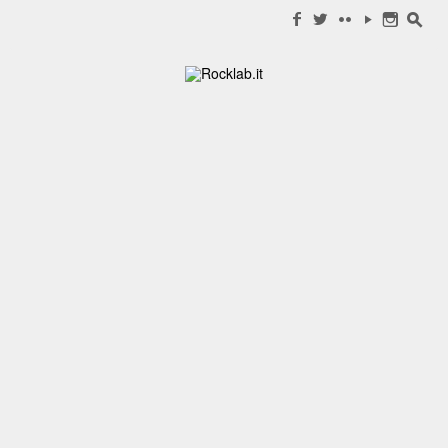
Search for:
f
w
c
y
n
s