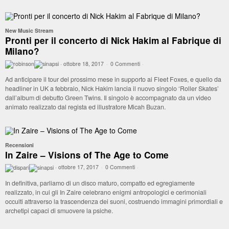
New Music Stream
Pronti per il concerto di Nick Hakim al Fabrique di
Milano?
·
ottobre 18, 2017
·
0 Commenti
·
Ad anticipare il tour del prossimo mese in supporto ai Fleet Foxes, e quello da
headliner in UK a febbraio, Nick Hakim lancia il nuovo singolo ‘Roller Skates’
dall’album di debutto Green Twins. Il singolo è accompagnato da un video
animato realizzato dal regista ed illustratore Micah Buzan.
Recensioni
In Zaire – Visions of The Age to Come
·
ottobre 17, 2017
·
0 Commenti
·
In definitiva, parliamo di un disco maturo, compatto ed egregiamente
realizzato, in cui gli In Zaire celebrano enigmi antropologici e cerimoniali
occulti attraverso la trascendenza dei suoni, costruendo immagini primordiali e
archetipi capaci di smuovere la psiche.