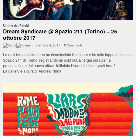
Ultime dai Palchi
Dream Syndicate @ Spazio 211 (Torino) – 25
ottobre 2017
·
novembre 4, 2017
·
0 Commenti
·
La rock band californiana ha ricominciato il suo tour e ha fatto tappa anche allo
Spazio 211 di Torino, registrando un sold out. Energia pura per la
presentazione del nuovo album intitolato How did I find myself here?
La gallery è a cura di Andrea Pinna