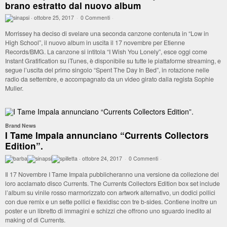
brano estratto dal nuovo album
·
ottobre 25, 2017
·
0 Commenti
·
Morrissey ha deciso di svelare una seconda canzone contenuta in “Low in
High School”, il nuovo album in uscita il 17 novembre per Etienne
Records/BMG. La canzone si intitola “I Wish You Lonely”, esce oggi come
Instant Gratification su iTunes, è disponibile su tutte le piattaforme streaming, e
segue l’uscita del primo singolo “Spent The Day In Bed”, in rotazione nelle
radio da settembre, e accompagnato da un video girato dalla regista Sophie
Muller.
Brand News
I Tame Impala annunciano “Currents Collectors
Edition”.
·
ottobre 24, 2017
·
0 Commenti
·
Il 17 Novembre I Tame Impala pubblicheranno una versione da collezione del
loro acclamato disco Currents. The Currents Collectors Edition box set include
l’album su vinile rosso marmorizzato con artwork alternativo, un dodici pollici
con due remix e un sette pollici e flexidisc con tre b-sides. Contiene inoltre un
poster e un libretto di immagini e schizzi che offrono uno sguardo inedito al
making of di Currents.