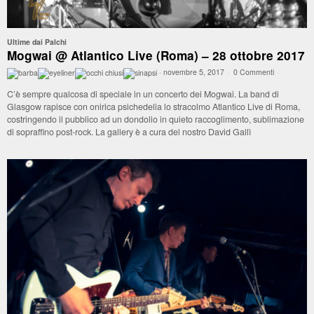
Ultime dai Palchi
Mogwai @ Atlantico Live (Roma) – 28 ottobre 2017
·
novembre 5, 2017
·
0 Commenti
·
C’è sempre qualcosa di speciale in un concerto dei Mogwai. La band di
Glasgow rapisce con onirica psichedelia lo stracolmo Atlantico Live di Roma,
costringendo il pubblico ad un dondolio in quieto raccoglimento, sublimazione
di sopraffino post-rock. La gallery è a cura del nostro David Gallì