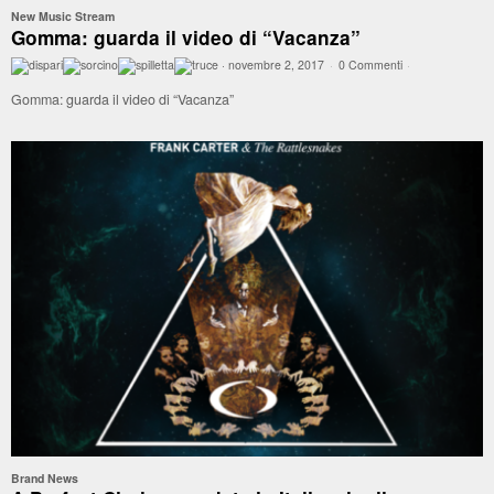
New Music Stream
Gomma: guarda il video di “Vacanza”
·
novembre 2, 2017
·
0 Commenti
·
Gomma: guarda il video di “Vacanza”
Brand News