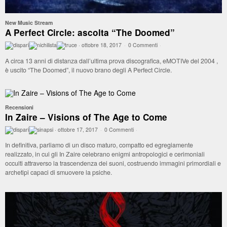
New Music Stream
A Perfect Circle: ascolta “The Doomed”
·
ottobre 18, 2017
·
0 Commenti
·
A circa 13 anni di distanza dall’ultima prova discografica, eMOTIVe del 2004 ,
è uscito “The Doomed”, il nuovo brano degli A Perfect Circle.
Recensioni
In Zaire – Visions of The Age to Come
·
ottobre 17, 2017
·
0 Commenti
·
In definitiva, parliamo di un disco maturo, compatto ed egregiamente
realizzato, in cui gli In Zaire celebrano enigmi antropologici e cerimoniali
occulti attraverso la trascendenza dei suoni, costruendo immagini primordiali e
archetipi capaci di smuovere la psiche.