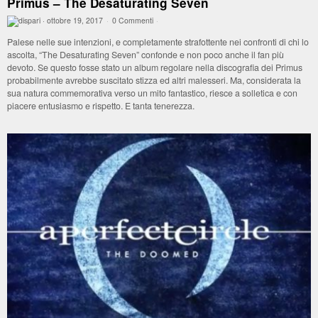
Primus – The Desaturating Seven
·
ottobre 19, 2017
·
0 Commenti
·
Palese nelle sue intenzioni, e completamente strafottente nei confronti di chi lo
ascolta, “The Desaturating Seven” confonde e non poco anche il fan più
devoto. Se questo fosse stato un album regolare nella discografia dei Primus
probabilmente avrebbe suscitato stizza ed altri malesseri. Ma, considerata la
sua natura commemorativa verso un mito fantastico, riesce a solletica e con
piacere entusiasmo e rispetto. E tanta tenerezza.