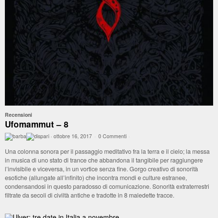
Recensioni
Ufomammut – 8
·
ottobre 16, 2017
·
0 Commenti
·
Una colonna sonora per il passaggio meditativo fra la terra e il cielo; la messa
in musica di uno stato di trance che abbandona il tangibile per raggiungere
l’invisibile e viceversa, in un vortice senza fine. Gorgo creativo di sonorità
esotiche (allungate all’infinito) che incontra mondi e culture estranee,
condensandosi in questo paradosso di comunicazione. Sonorità extraterrestri
filtrate da secoli di civiltà antiche e tradotte in 8 maledette tracce.