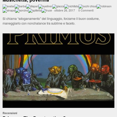
·
ottobre 26, 2017
·
0 Commenti
·
Si chiama “sdoganamento” del linguaggio, forzarne il buon costume,
maneggiarlo con nonchalance tra sublime e faceto.
Recensioni