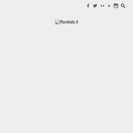
Search for:
f
w
c
y
n
s