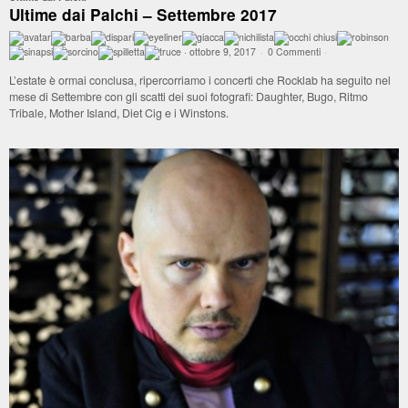
Ultime dai Palchi – Settembre 2017
·
ottobre 9, 2017
·
0 Commenti
·
L’estate è ormai conclusa, ripercorriamo i concerti che Rocklab ha seguito nel
mese di Settembre con gli scatti dei suoi fotografi: Daughter, Bugo, Ritmo
Tribale, Mother Island, Diet Cig e i Winstons.