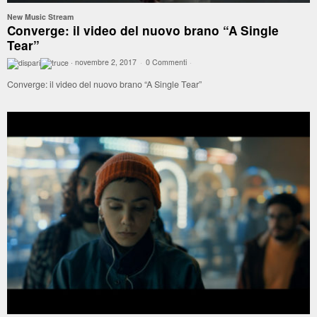
New Music Stream
Converge: il video del nuovo brano “A Single
Tear”
·
novembre 2, 2017
·
0 Commenti
·
Converge: il video del nuovo brano “A Single Tear”