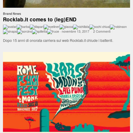
Brand News
Rocklab.it comes to (leg)END
·
novembre 13, 2017
·
2 Commenti
·
Dopo 15 anni di onorata carriera sul web Rocklab.it chiude i battenti.