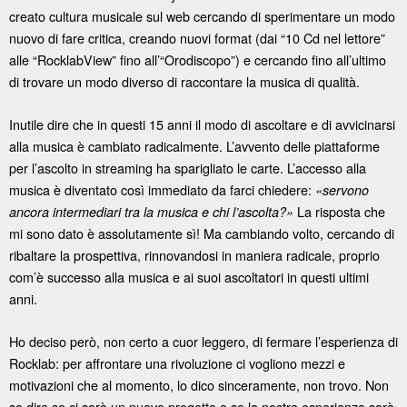
creato cultura musicale sul web cercando di sperimentare un modo
nuovo di fare critica, creando nuovi format (dai “10 Cd nel lettore”
alle “RocklabView” fino all’“Orodiscopo”) e cercando fino all’ultimo
di trovare un modo diverso di raccontare la musica di qualità.
Inutile dire che in questi 15 anni il modo di ascoltare e di avvicinarsi
alla musica è cambiato radicalmente. L’avvento delle piattaforme
per l’ascolto in streaming ha sparigliato le carte. L’accesso alla
musica è diventato così immediato da farci chiedere:
«servono
La risposta che
ancora intermediari tra la musica e chi l’ascolta?»
mi sono dato è assolutamente sì! Ma cambiando volto, cercando di
ribaltare la prospettiva, rinnovandosi in maniera radicale, proprio
com’è successo alla musica e ai suoi ascoltatori in questi ultimi
anni.
Ho deciso però, non certo a cuor leggero, di fermare l’esperienza di
Rocklab: per affrontare una rivoluzione ci vogliono mezzi e
motivazioni che al momento, lo dico sinceramente, non trovo. Non
so dire se ci sarà un nuovo progetto o se la nostra esperienza sarà