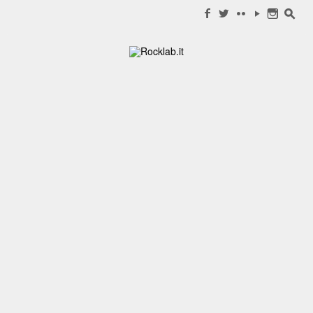
Search for:
f
w
c
y
n
s