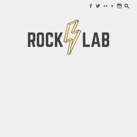
Search for:
f
w
c
y
n
s