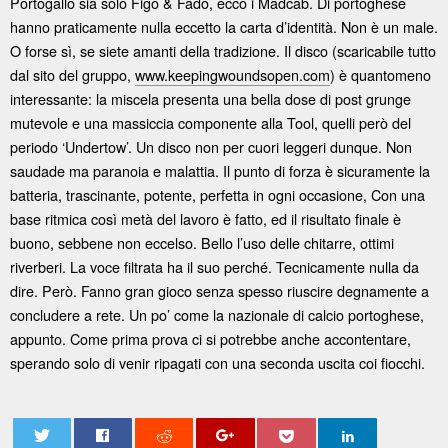
Portogallo sia solo Figo & Fado, ecco i Madcab. Di portoghese
hanno praticamente nulla eccetto la carta d’identità. Non è un male.
O forse sì, se siete amanti della tradizione. Il disco (scaricabile tutto
dal sito del gruppo,
www.keepingwoundsopen.com
) è quantomeno
interessante: la miscela presenta una bella dose di post grunge
mutevole e una massiccia componente alla Tool, quelli però del
periodo ‘Undertow’. Un disco non per cuori leggeri dunque. Non
saudade ma paranoia e malattia. Il punto di forza è sicuramente la
batteria, trascinante, potente, perfetta in ogni occasione, Con una
base ritmica così metà del lavoro è fatto, ed il risultato finale è
buono, sebbene non eccelso. Bello l’uso delle chitarre, ottimi
riverberi. La voce filtrata ha il suo perché. Tecnicamente nulla da
dire. Però. Fanno gran gioco senza spesso riuscire degnamente a
concludere a rete. Un po’ come la nazionale di calcio portoghese,
appunto. Come prima prova ci si potrebbe anche accontentare,
sperando solo di venir ripagati con una seconda uscita coi fiocchi.