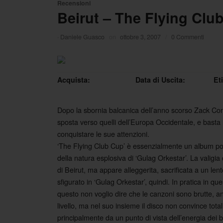
Recensioni
Beirut – The Flying Clu
·
Daniele Guasco
on
ottobre 3, 2007
/
0 Commenti
Acquista:
Data di Uscita:
Et
Dopo la sbornia balcanica dell’anno scorso Zack Cond
sposta verso quelli dell’Europa Occidentale, e basta l
conquistare le sue attenzioni.
‘The Flying Club Cup’ è essenzialmente un album p
della natura esplosiva di ‘Gulag Orkestar’. La valigia 
di Beirut, ma appare alleggerita, sacrificata a un len
sfigurato in ‘Gulag Orkestar’, quindi. In pratica in
questo non voglio dire che le canzoni sono brutte, anz
livello, ma nel suo insieme il disco non convince t
principalmente da un punto di vista dell’energia dei b