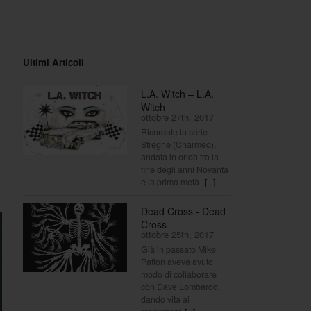
Ultimi Articoli
L.A. Witch – L.A.
Witch
ottobre 27th, 2017
Ricordate la serie
Streghe (Charmed),
andata in onda tra la
fine degli anni Novanta
e la prima metà
[...]
Dead Cross - Dead
Cross
ottobre 25th, 2017
Già in passato Mike
Patton aveva avuto
modo di collaborare
con Dave Lombardo,
dando vita ai