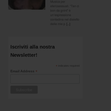
Musica per
eterosessuali. “Tan ci
bon da gnint” è
un’espressione
contadina nel dialetto
delle mie p
[...]
Iscriviti alla nostra
Newsletter!
*
indicates required
*
Email Address