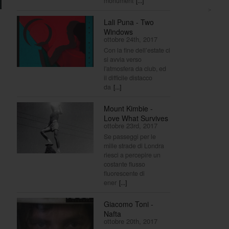
monument
[...]
>
Lali Puna - Two
Windows
ottobre 24th, 2017
Con la fine dell’estate ci
si avvia verso
l'atmosfera da club, ed
il difficile distacco
da
[...]
Mount Kimbie -
Love What Survives
ottobre 23rd, 2017
Se passeggi per le
mille strade di Londra
riesci a percepire un
costante flusso
fluorescente di
ener
[...]
Giacomo Toni -
Nafta
ottobre 20th, 2017