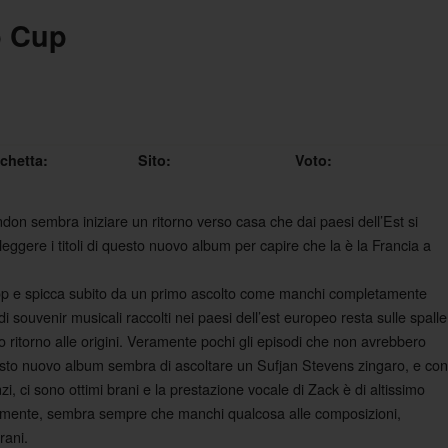
b Cup
ichetta:
Sito:
Voto:
on sembra iniziare un ritorno verso casa che dai paesi dell’Est si
eggere i titoli di questo nuovo album per capire che la è la Francia a
op e spicca subito da un primo ascolto come manchi completamente
di souvenir musicali raccolti nei paesi dell’est europeo resta sulle spalle
to ritorno alle origini. Veramente pochi gli episodi che non avrebbero
 questo nuovo album sembra di ascoltare un Sufjan Stevens zingaro, e con
i, ci sono ottimi brani e la prestazione vocale di Zack è di altissimo
otalmente, sembra sempre che manchi qualcosa alle composizioni,
rani.