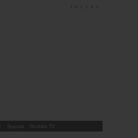
f
w
c
y
n
s
e
Speciali
Rocklab TV