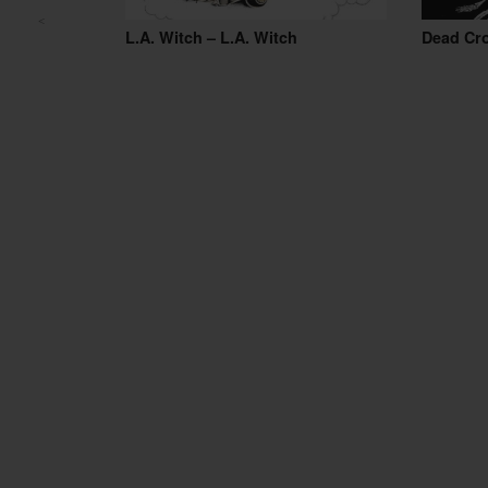
<
L.A. Witch – L.A. Witch
Dead Cr
Post navigation