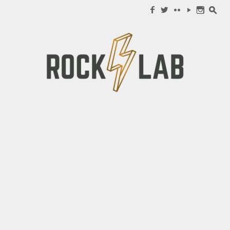
Search for:
f
w
c
y
n
s