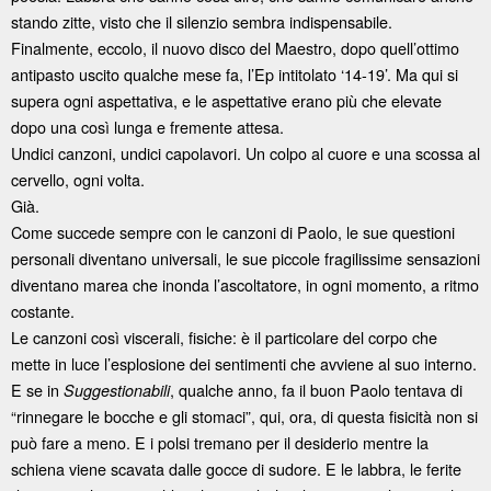
stando zitte, visto che il silenzio sembra indispensabile.
Finalmente, eccolo, il nuovo disco del Maestro, dopo quell’ottimo
antipasto uscito qualche mese fa, l’Ep intitolato ‘14-19’. Ma qui si
supera ogni aspettativa, e le aspettative erano più che elevate
dopo una così lunga e fremente attesa.
Undici canzoni, undici capolavori. Un colpo al cuore e una scossa al
cervello, ogni volta.
Già.
Come succede sempre con le canzoni di Paolo, le sue questioni
personali diventano universali, le sue piccole fragilissime sensazioni
diventano marea che inonda l’ascoltatore, in ogni momento, a ritmo
costante.
Le canzoni così viscerali, fisiche: è il particolare del corpo che
mette in luce l’esplosione dei sentimenti che avviene al suo interno.
E se in
, qualche anno, fa il buon Paolo tentava di
Suggestionabili
“rinnegare le bocche e gli stomaci”, qui, ora, di questa fisicità non si
può fare a meno. E i polsi tremano per il desiderio mentre la
schiena viene scavata dalle gocce di sudore. E le labbra, le ferite