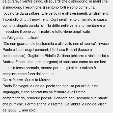
da curare, il ventre caldo, gli sguardi che distruggono, le mani che
si muovono, i respiri che si sentono forti e sono come una
roccaforte da assaltare. E le vertigini e gli svenimenti, gli sfinimenti,
il controllo di tutti i movimenti. Ogni sentimento chiamato in causa
con una singola parola “s’infila dritto nelle vene a tormentare e a
mescolare il bene con il male”, e tutto viene amplificato
dall’eleganza musicale.
“Dio non guarda, dio bestemmia e alle volte non si applica”, invece
Paolo e i suoi degni compari, i fidi Luca Baldini (basso e
contrabbasso), Guglielmo Ridolfo Galliano (chitarre e violoncello) e
Andrea Franchi (batteria e organo) si applicano come se per loro
tutto ciò fosse normale, mentre per tutti gli altri il risultato è
semplicemente fuori dal comune.
Qui si fa arte. Qui si fa Musica.
Paolo Benvegnù è uno dei pochi che oggi sa parlare questo
linguaggio, e che soprattutto sa fermare quell’attimo,
comprenderlo, renderlo poesia. Rendere ogni secondo “un istante
che purifichi”. Fermo anche io l’attimo: ‘Le labbra’ è uno dei dischi
del 2008. E non solo.