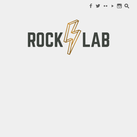
Search for:
f
w
c
y
n
s