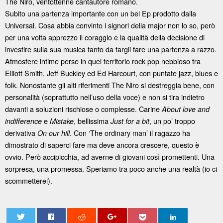
The Niro, ventottenne cantautore romano.
Subito una partenza importante con un bel Ep prodotto dalla
Universal. Cosa abbia convinto i signori della major non lo so, però
per una volta apprezzo il coraggio e la qualità della decisione di
investire sulla sua musica tanto da fargli fare una partenza a razzo.
Atmosfere intime perse in quel territorio rock pop nebbioso tra
Elliott Smith, Jeff Buckley ed Ed Harcourt, con puntate jazz, blues e
folk. Nonostante gli alti riferimenti The Niro si destreggia bene, con
personalità (soprattutto nell’uso della voce) e non si tira indietro
davanti a soluzioni rischiose o complesse. Carine
About love and
e
, bellissima
, un po’ troppo
indifference
Mistake
Just for a bit
derivativa
. Con ‘The ordinary man’ il ragazzo ha
On our hill
dimostrato di saperci fare ma deve ancora crescere, questo è
ovvio. Però accipicchia, ad averne di giovani così promettenti. Una
sorpresa, una promessa. Speriamo tra poco anche una realtà (io ci
scommetterei).