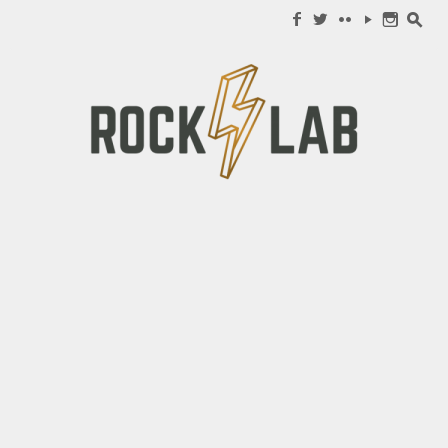
Search for:
f
w
c
y
n
s