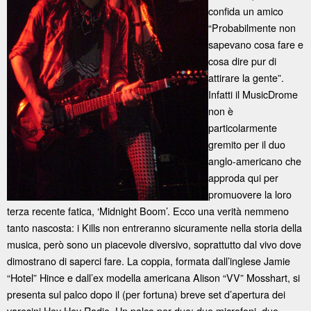
confida un amico
“Probabilmente non
sapevano cosa fare e
cosa dire pur di
attirare la gente”.
Infatti il MusicDrome
non è
particolarmente
gremito per il duo
anglo-americano che
approda qui per
promuovere la loro
terza recente fatica, ‘Midnight Boom’. Ecco una verità nemmeno
tanto nascosta: i Kills non entreranno sicuramente nella storia della
musica, però sono un piacevole diversivo, soprattutto dal vivo dove
dimostrano di saperci fare. La coppia, formata dall’inglese Jamie
“Hotel” Hince e dall’ex modella americana Alison “VV” Mosshart, si
presenta sul palco dopo il (per fortuna) breve set d’apertura dei
varesini Hey Hey Radio. Un palco per due: due microfoni, due