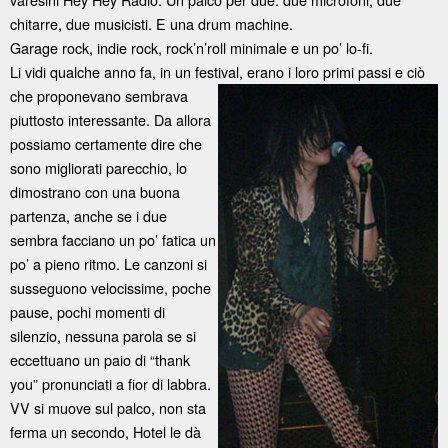
chitarre, due musicisti. E una drum machine.
Garage rock, indie rock, rock’n’roll minimale e un po’ lo-fi.
Li vidi qualche anno fa, in un festival, erano i
loro primi passi e ciò
che proponevano sembrava
piuttosto interessante. Da allora
possiamo certamente dire che
sono migliorati parecchio, lo
dimostrano con una buona
partenza, anche se i due
sembra facciano un po’ fatica un
po’ a pieno ritmo. Le canzoni si
susseguono velocissime, poche
pause, pochi momenti di
silenzio, nessuna parola se si
eccettuano un paio di “thank
you” pronunciati a fior di labbra.
VV si muove sul palco, non sta
ferma un secondo, Hotel le dà