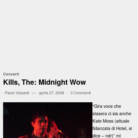
Concerti
Kills, The: Midnight Wow
·
Paolo Viscardi
on
aprile 27, 2008
/
0 Commenti
“Gira voce che
stasera ci sia anche
Kate Moss (attuale
fidanzata di Hotel, si
dice – ndr)” mi