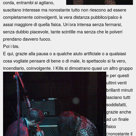
corda, entrambi si agitano,
suscitano interesse ma nonostante tutto non riescono ad essere
completamente coinvolgenti, la vera distanza pubblico/palco è
assai maggiore di quella fisica. Un’ora intensa senza fermarsi,
senza dubbio piacevole, tante scintille ma senza che le polveri
prendano davvero fuoco.
Poi i bis.
E qui, grazie alla pausa o a qualche aiuto artificiale o a qualsiasi
cosa vogliate pensare di bene o di male, lo spettacolo si fa vero,
incendiario, coinvolgente. I Kills si dimostrano
quasi un altro gruppo
e per questi
ultimi venti
brillanti minuti
lasciano tutti
soddisfatti,
grazie anche
ad un finale
fisico
(nonostante il