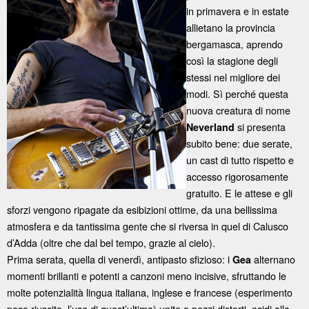
in primavera e in estate
allietano la provincia
bergamasca, aprendo
così la stagione degli
stessi nel migliore dei
modi. Sì perché questa
nuova creatura di nome
si presenta
Neverland
subito bene: due serate,
un cast di tutto rispetto e
accesso rigorosamente
gratuito. E le attese e gli
sforzi vengono ripagate da esibizioni ottime, da una bellissima
atmosfera e da tantissima gente che si riversa in quel di Calusco
d’Adda (oltre che dal bel tempo, grazie al cielo).
Prima serata, quella di venerdì, antipasto sfizioso: i
alternano
Gea
momenti brillanti e potenti a canzoni meno incisive, sfruttando le
molte potenzialità lingua italiana, inglese e francese (esperimento
poco riuscito, l’uso di quest’ultima) unite a pezzi distorti, acidi alla