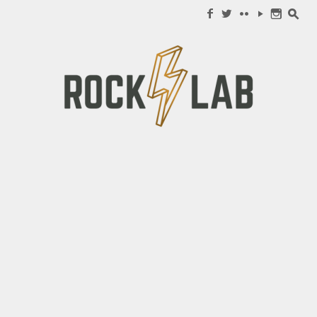
Search for:
f
w
c
y
n
s