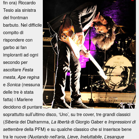
fin ora) Riccardo
Tesio ala sinistra
del frontman
barbuto. Nel difficile
compito di
rispondere con
garbo ai fan
imploranti ad ogni
secondo per
ascoltare
Festa
,
mesta
Ape regina
e
(nessuna
Sonica
delle tre è stata
fatta) i Marlene
decidono di puntare
soprattutto sull’ultimo disco, ‘Uno’, su tre cover, tre grandi classici
(
dei Diaframma,
di Giorgio Gaber e
Siberia
La libertà
Impressioni di
della PFM) e su qualche classico che si inserisce bene
settembre
tra le nuove (
,
,
,
Nuotando nell’aria
Lieve
Ineluttabile
L’esangue