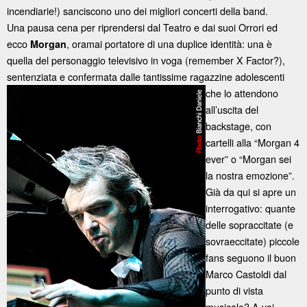
incendiarie!) sanciscono uno dei migliori concerti della band.
Una pausa cena per riprendersi dal Teatro e dai suoi Orrori ed
ecco
, oramai portatore di una duplice identità: una è
Morgan
quella del personaggio televisivo in voga (remember X Factor?),
sentenziata e confermata dalle tantissime ragazzine
adolescenti
che lo attendono
all’uscita del
backstage, con
cartelli alla “Morgan 4
ever” o “Morgan sei
la nostra emozione”.
Già da qui si apre un
interrogativo: quante
delle sopraccitate (e
sovraeccitate) piccole
fans seguono il buon
Marco Castoldi dal
punto di vista
musicale? A voi