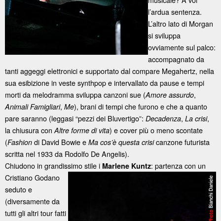
l’ardua sentenza.
L’altro lato di Morgan
si sviluppa
ovviamente sul palco:
accompagnato da
tanti aggeggi elettronici e supportato dal compare Megahertz, nella
sua esibizione in veste synthpop e intervallato da pause e tempi
morti da melodramma sviluppa canzoni sue (
,
Amore assurdo
,
), brani di tempi che furono e che a quanto
Animali Famigliari
Me
pare saranno (leggasi “pezzi dei Bluvertigo”:
,
,
Decadenza
La crisi
la chiusura con
) e cover più o meno scontate
Altre forme di vita
(
di David Bowie e
canzone futurista
Fashion
Ma cos’è questa crisi
scritta nel 1933 da Rodolfo De Angelis).
Chiudono in grandissimo stile i
: partenza con un
Marlene
Kuntz
Cristiano Godano
seduto e
(diversamente da
tutti gli altri tour fatti