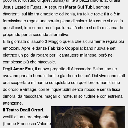
Jesus Lizard e Fugazi. A seguire i
, sempre
Marta Sui Tubi
divertenti, sul filo tra emozione ed ironia, tra folk e rock: il trio è in
formissima e regala una serata piena di calore. Ma come si dice in
questi casi, loro sono una di quelle realtà che o si odia o si ama. Io
propendo per la seconda alternativa.
È la giornata di sabato 3 Maggio quella che sicuramente regala più
emozioni. Apre le danze
: band nuova e set
Fabrizio Coppola
elettrico un po’ da rodare per il cantautore milanese, però nel
complesso più che piacevole.
Degli
, il nuovo progetto di Alessandro Raina, me ne
Amor Fou
avevano parlato bene in tanti e già da un bel po’. Dal vivo sono stati
una scoperta e mi hanno conquistato con quel loro romanticismo
doloroso e vintage, con le inquietudini senza riposo e senza fissa
dimora: da riascoltare, magari di notte, in solitudine e con estrema
attenzione.
,
Il Teatro Degli Orrori
vestiti di un nero elegante
(tranne Francesco Valente