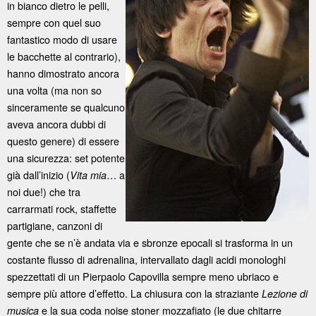
in bianco dietro le pelli,
sempre con quel suo
fantastico modo di usare
le bacchette al contrario),
hanno dimostrato ancora
una volta (ma non so
sinceramente se qualcuno
aveva ancora dubbi di
questo genere) di essere
una sicurezza: set potente
già dall’inizio (
… a
Vita mia
noi due!) che tra
carrarmati rock, staffette
partigiane, canzoni di
gente che se n’è andata via e sbronze epocali si trasforma in un
costante flusso di adrenalina, intervallato dagli acidi monologhi
spezzettati di un Pierpaolo Capovilla sempre meno ubriaco e
sempre più attore d’effetto. La chiusura con la straziante
Lezione di
e la sua coda noise stoner mozzafiato (le due chitarre
musica