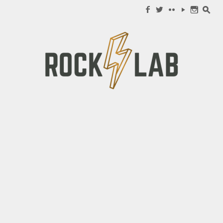
Search for:
f
w
c
y
n
s