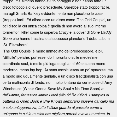
troppo, ma almeno hanno avuto coraggio e non hanno fatto un
disco fotocopia di quello precedente. Sarebbe stato troppo facile,
ma agli Gnarls Barkley evidentemente non piacciono le cose
(troppo) facili. Ed allora ecco un disco come ‘The Odd Couple’, un
bel disco la cui unica colpa è quella di non avere al suo interno
tormentoni killer come la superba
e la cover di
Crazy
Gone Daddy
che hanno trascinato al successo planetario il debut album
Gone
‘St. Elsewhere’.
‘The Odd Couple’ è meno immediato del predecessore, è più
“difficile” perché, pur essendo improntato sulle medesime
coordinate soul, è molto più legato agli anni ’60 e suona meno
moderno, meno hip hop. Ai primi ascolti lascia un po’ spiazzati, ma
a modo suo ugualmente geniale, è un disco tradizionalista con una
certa malinconia di fondo, non molto lontano da certe cose di Amy
Winehouse (Who’s Gonna Save My Soul
No Time Soon
e
) o
dall’ultimo, fantastico Jamie Lidell (
Would Be Killer
). I samples di
batteria di
Open Book
e
She Knows
sembrano piovere dal cielo ma
è solo un’apparenza, tutto il disco guarda al passato come a
un’epoca in cui la musica era migliore perché aveva un anima. In