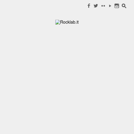
Search for:
f
w
c
y
n
s