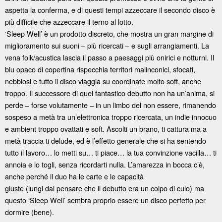
aspetta la conferma, e di questi tempi azzeccare il secondo disco è
più difficile che azzeccare il terno al lotto.
‘Sleep Well’ è un prodotto discreto, che mostra un gran margine di
miglioramento sui suoni – più ricercati – e sugli arrangiamenti. La
vena folk/acustica lascia il passo a paesaggi più onirici e notturni. Il
blu opaco di copertina rispecchia territori malinconici, sfocati,
nebbiosi e tutto il disco viaggia su coordinate molto soft, anche
troppo. Il successore di quel fantastico debutto non ha un’anima, si
perde – forse volutamente – in un limbo del non essere, rimanendo
sospeso a metà tra un’elettronica troppo ricercata, un indie innocuo
e ambient troppo ovattati e soft. Ascolti un brano, ti cattura ma a
metà traccia ti delude, ed è l’effetto generale che si ha sentendo
tutto il lavoro… lo metti su… ti piace… la tua convinzione vacilla… ti
annoia e lo togli, senza ricordarti nulla. L’amarezza in bocca c’è,
anche perché il duo ha le carte e le capacità
giuste (lungi dal pensare che il debutto era un colpo di culo) ma
questo ‘Sleep Well’ sembra proprio essere un disco perfetto per
dormire (bene).