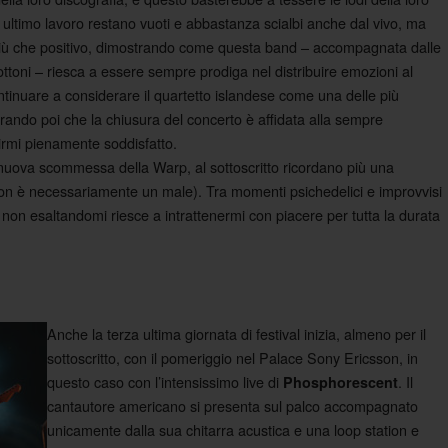
ro ultimo lavoro restano vuoti e abbastanza scialbi anche dal vivo, ma
è più che positivo, dimostrando come questa band – accompagnata dalle
ottoni – riesca a essere sempre prodiga nel distribuire emozioni al
ntinuare a considerare il quartetto islandese come una delle più
ando poi che la chiusura del concerto è affidata alla sempre
irmi pienamente soddisfatto.
 nuova scommessa della Warp, al sottoscritto ricordano più una
 non è necessariamente un male). Tra momenti psichedelici e improvvisi
 non esaltandomi riesce a intrattenermi con piacere per tutta la durata
Anche la terza ultima giornata di festival inizia, almeno per il
sottoscritto, con il pomeriggio nel Palace Sony Ericsson, in
questo caso con l’intensissimo live di
. Il
Phosphorescent
cantautore americano si presenta sul palco accompagnato
unicamente dalla sua chitarra acustica e una loop station e