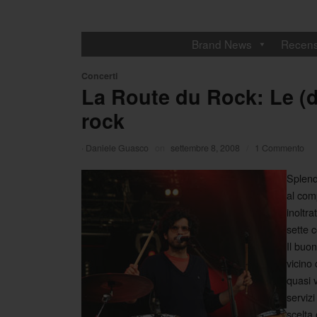
Brand News
Recens
Concerti
La Route du Rock: Le (dif
rock
·
Daniele Guasco
on
settembre 8, 2008
/
1 Commento
Splend
al com
inoltr
sette c
Il buo
vicino
quasi 
servizi
scelta