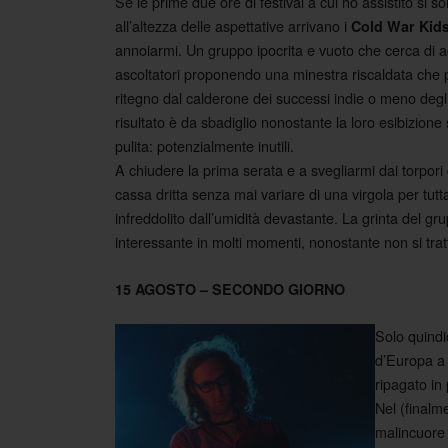
Se le prime due ore di festival a cui ho assistito si 
all’altezza delle aspettative arrivano i
Cold War Kid
annoiarmi. Un gruppo ipocrita e vuoto che cerca di ac
ascoltatori proponendo una minestra riscaldata che
ritegno dal calderone dei successi indie o meno degli 
risultato è da sbadiglio nonostante la loro esibizione 
pulita: potenzialmente inutili.
A chiudere la prima serata e a svegliarmi dai torpori
cassa dritta senza mai variare di una virgola per tutt
infreddolito dall’umidità devastante. La grinta del g
interessante in molti momenti, nonostante non si tratt
15 AGOSTO – SECONDO GIORNO
Solo quindi
d’Europa a 
ripagato in 
Nel (finalm
malincuore a