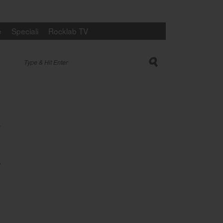
e
Speciali
Rocklab TV
Search for:
s
e
.