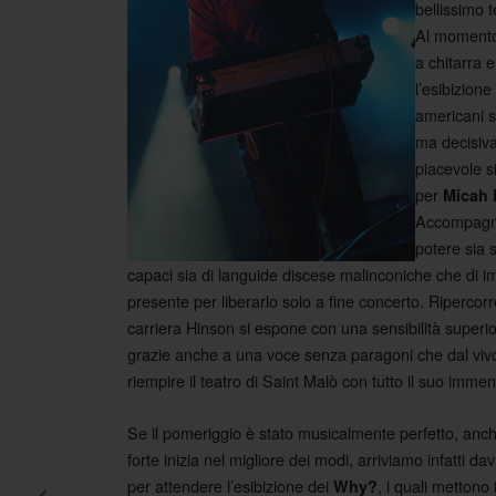
bellissimo 
Al momento
a chitarra e
l’esibizione
americani s
ma decisiva
piacevole s
per
Micah 
Accompagnat
potere sia 
capaci sia di languide discese malinconiche che di i
presente per liberarlo solo a fine concerto. Ripercorr
carriera Hinson si espone con una sensibilità superi
grazie anche a una voce senza paragoni che dal viv
riempire il teatro di Saint Malò con tutto il suo imme
Se il pomeriggio è stato musicalmente perfetto, anche
forte inizia nel migliore dei modi, arriviamo infatti da
per attendere l’esibizione dei
, i quali mettono 
Why?