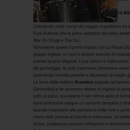
14 AG
Calcolando male i tempi del viaggio ci perdiamo tra i
Fuck Buttons) che le prime esibizioni del palco situat
War On Drugs e The Do).
Nonostante questo il primo impatto con La Route Du 
gruppo inglese, un vero e proprio esercito di musicis
precise quanto eleganti: il pop oscuro e malinconico
del pomeriggio, le note trascinano l’attenzione verso i
costruendo melodie perfette e sfruttando al meglio gli i
La forza delle redivive
esplode nel fascino
Breeders
a far accorrere decine di
migliaia di per
Cannonball
sotto al palco, nonostante il non ottimo stato di form
band americana esegue un concerto semplice e stra
quando mescolano alla perfezione indie-rock e punk
meno nelle pretese di intimità e malinconia. Un’esibi
la loro, positiva per piacere nell’ascolto e divertimen