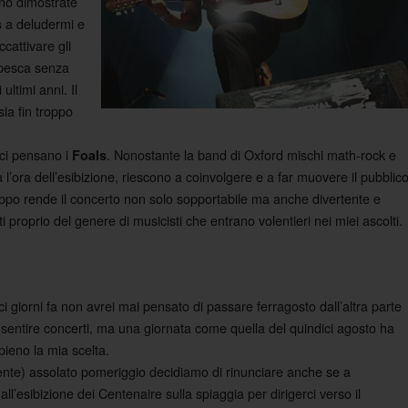
sono dimostrate
a deludermi e
s
cattivare gli
 pesca senza
ultimi anni. Il
sia fin troppo
 ci pensano i
. Nonostante la band di Oxford mischi math-rock e
Foals
a l’ora dell’esibizione, riescono a coinvolgere e a far muovere il pubblic
ruppo rende il concerto non solo sopportabile ma anche divertente e
i proprio del genere di musicisti che entrano volentieri nei miei ascolti.
ci giorni fa non avrei mai pensato di passare ferragosto dall’altra parte
sentire concerti, ma una giornata come quella del quindici agosto ha
pieno la mia scelta.
ente) assolato pomeriggio decidiamo di rinunciare anche se a
ll’esibizione dei Centenaire sulla spiaggia per dirigerci verso il