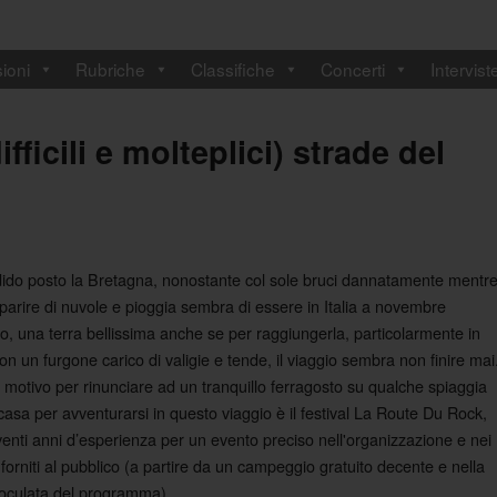
ioni
Rubriche
Classifiche
Concerti
Intervist
ficili e molteplici) strade del
ido posto la Bretagna, nonostante col sole bruci dannatamente mentr
parire di nuvole e pioggia sembra di essere in Italia a novembre
ato, una terra bellissima anche se per raggiungerla, particolarmente in
on un furgone carico di valigie e tende, il viaggio sembra non finire mai
n motivo per rinunciare ad un tranquillo ferragosto su qualche spiaggia
 casa per avventurarsi in questo viaggio è il festival La Route Du Rock,
venti anni d’esperienza per un evento preciso nell'organizzazione e nei
 forniti al pubblico (a partire da un campeggio gratuito decente e nella
 oculata del programma).