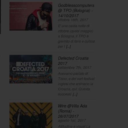
Godblesscomputers
@ TPO (Bologna) -
14/10/2017
ottobre 16th, 2017
E' una calda notte di
ottobre (quasi maggio)
a Bologna, il TPO è
gremito di fans e curiosi
per l
[...]
o
Defected Croatia
2017
settembre 7th, 2017
Avevamo parlato di
Tisno, e dei vari festival
inglesi che animano la
Croazia, qui. Questa
successi
[...]
Wire @Villa Ada
(Roma) -
26/07/2017
agosto 1st, 2017
Attitudine e visual La