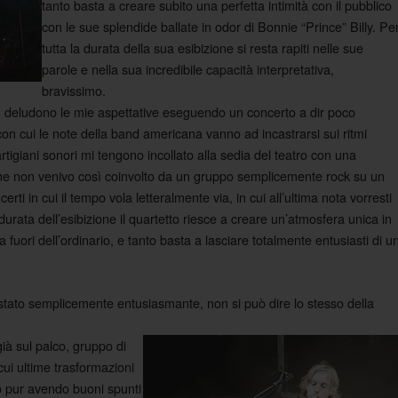
tanto basta a creare subito una perfetta intimità con il pubblico
con le sue splendide ballate in odor di Bonnie “Prince” Billy. Pe
tutta la durata della sua esibizione si resta rapiti nelle sue
parole e nella sua incredibile capacità interpretativa,
bravissimo.
deludono le mie aspettative eseguendo un concerto a dir poco
e con cui le note della band americana vanno ad incastrarsi sui ritmi
i artigiani sonori mi tengono incollato alla sedia del teatro con una
 che non venivo così coinvolto da un gruppo semplicemente rock su un
ti in cui il tempo vola letteralmente via, in cui all’ultima nota vorresti
durata dell’esibizione il quartetto riesce a creare un’atmosfera unica in
 fuori dell’ordinario, e tanto basta a lasciare totalmente entusiasti di u
è stato semplicemente entusiasmante, non si può dire lo stesso della
ià sul palco, gruppo di
cui ultime trasformazioni
po pur avendo buoni spunti