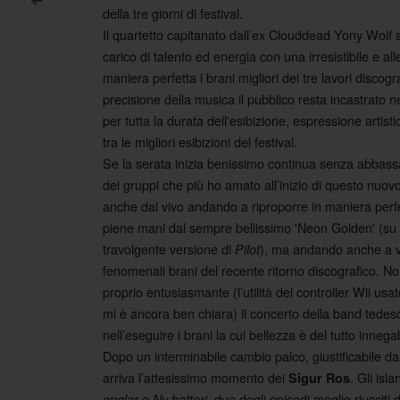
<
della tre giorni di festival.
Post navigation
Il quartetto capitanato dall’ex Clouddead Yony Wolf si 
carico di talento ed energia con una irresistibile e all
maniera perfetta i brani migliori dei tre lavori discograf
precisione della musica il pubblico resta incastrato n
per tutta la durata dell'esibizione, espressione artist
tra le migliori esibizioni del festival.
Se la serata inizia benissimo continua senza abbassa
dei gruppi che più ho amato all’inizio di questo nuo
anche dal vivo andando a riproporre in maniera perf
piene mani dal sempre bellissimo 'Neon Golden' (su 
travolgente versione di
), ma andando anche a va
Pilot
fenomenali brani del recente ritorno discografico. N
proprio entusiasmante (l’utilità del controller Wii usa
mi è ancora ben chiara) il concerto della band tedes
nell’eseguire i brani la cui bellezza è del tutto inneg
Dopo un interminabile cambio palco, giustificabile dal
arriva l’attesissimo momento dei
. Gli is
Sigur Ros
e
, due degli episodi meglio riusciti 
englar
Ny batteri