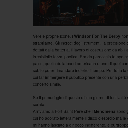
Vere e proprie icone, i
non 
Windsor For The Derby
strabiliante. Gli incroci degli strumenti, la precision
dettati dalla batteria, il lavoro di costruzione da abil
irresistibile forza ipnotica. Era da parecchio tempo
palco, quello della band americana è uno di quei concer
subito poter rimandare indietro il tempo. Per tutta la 
cui far immergere il pubblico presente con una perizia
concerto simile.
Se il pomeriggio di questo ultimo giorno di festival 
serata.
Arriviamo a Fort Saint Pere che i
sono g
Menomena
cui ho adorato letteralmente il disco d’esordio ma le 
mi hanno lasciato a dir poco indifferente, e purtrop