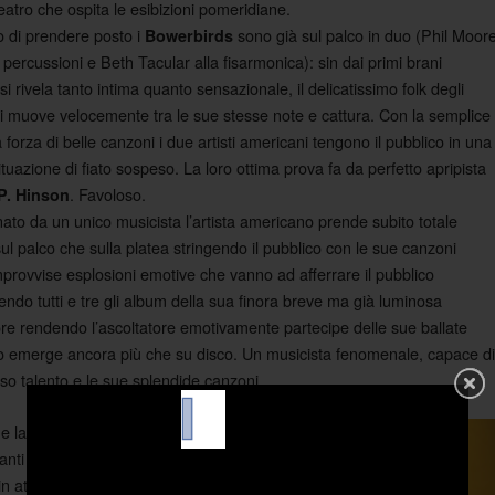
teatro che ospita le esibizioni pomeridiane.
 di prendere posto i
sono già sul palco in duo (Phil Moor
Bowerbirds
 percussioni e Beth Tacular alla fisarmonica): sin dai primi brani
 si rivela tanto intima quanto sensazionale, il delicatissimo folk degli
i muove velocemente tra le sue stesse note e cattura. Con la semplice
 forza di belle canzoni i due artisti americani tengono il pubblico in una
ituazione di fiato sospeso. La loro ottima prova fa da perfetto apripista
. Favoloso.
P. Hinson
o da un unico musicista l’artista americano prende subito totale
sul palco che sulla platea stringendo il pubblico con le sue canzoni
mprovvise esplosioni emotive che vanno ad afferrare il pubblico
endo tutti e tre gli album della sua finora breve ma già luminosa
ore rendendo l’ascoltatore emotivamente partecipe delle sue ballate
o emerge ancora più che su disco. Un musicista fenomenale, capace di
nso talento e le sue splendide canzoni.
 la serata di concerti nel
vanti al palco giusto in tempo
in atto una delle migliori prove