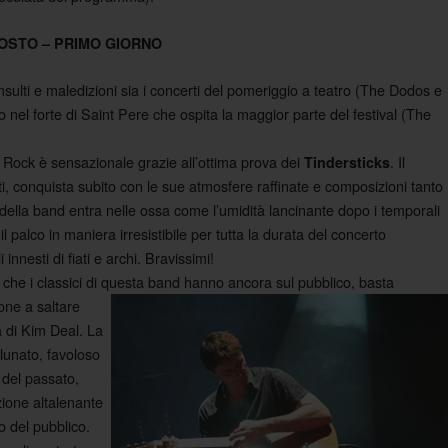
OSTO – PRIMO GIORNO
nsulti e maledizioni sia i concerti del pomeriggio a teatro (The Dodos e
o nel forte di Saint Pere che ospita la maggior parte del festival (The
Rock è sensazionale grazie all’ottima prova dei
. Il
Tindersticks
ti, conquista subito con le sue atmosfere raffinate e composizioni tanto
 della band entra nelle ossa come l’umidità lancinante dopo i temporali
l palco in maniera irresistibile per tutta la durata del concerto
nnesti di fiati e archi. Bravissimi!
 che i classici di questa band hanno ancora sul pubblico, basta
sone a saltare
a di Kim Deal. La
lunato, favoloso
 del passato,
zione altalenante
to del pubblico.