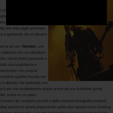
cimenta infatti in un live
egra vitalità, riproponendo in
ici. Tra gli incroci vocali e la
ella rete tesa dagli americani
ica e spettacolo che si elevano
re le ali con i
, uno
Notwist
vo millennio che non deludono
etta i vecchi brani pescando a
tutte una lunghissima e
lorizzare i non proprio
onostante qualche trovata non
to e abusato dal tastierista non
ca è più che soddisfacente grazie anche ad una invidiabile grinta
abile, anche su un palco.
 numero dei musicisti coinvolti e dalle notevoli coreografie presenti,
landesi partono in quarta proponendo subito due canzoni come
Svefn-g-
della loro discografia, e questo basterebbe a tessere le lodi della loro