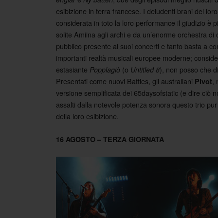
esibizione in terra francese. I deludenti brani del lo
considerata in toto la loro performance il giudizio 
solite Amiina agli archi e da un’enorme orchestra di 
pubblico presente ai suoi concerti e tanto basta a co
importanti realtà musicali europee moderne; consider
estasiante
(o
), non posso che d
Popplagiò
Untitled 8
Presentati come nuovi Battles, gli australiani
,
Pivot
versione semplificata dei 65daysofstatic (e dire ciò
assalti dalla notevole potenza sonora questo trio pur
della loro esibizione.
16 AGOSTO – TERZA GIORNATA