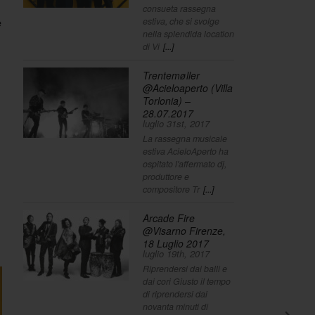
consueta rassegna
estiva, che si svolge
e
nella splendida location
di Vi
[...]
Trentemøller
@Acieloaperto (Villa
Torlonia) –
28.07.2017
luglio 31st, 2017
La rassegna musicale
estiva AcieloAperto ha
ospitato l'affermato dj,
produttore e
compositore Tr
[...]
Arcade Fire
@Visarno Firenze,
18 Luglio 2017
luglio 19th, 2017
Riprendersi dai balli e
dai cori Giusto il tempo
di riprendersi dai
novanta minuti di