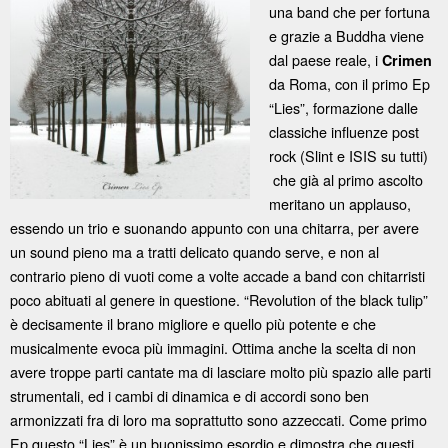
una band che per fortuna
e grazie a Buddha viene
dal paese reale, i
Crimen
da Roma, con il primo Ep
“Lies”, formazione dalle
classiche influenze post
rock (Slint e ISIS su tutti)
che già al primo ascolto
meritano un applauso,
essendo un trio e suonando appunto con una chitarra, per avere
un sound pieno ma a tratti delicato quando serve, e non al
contrario pieno di vuoti come a volte accade a band con chitarristi
poco abituati al genere in questione. “Revolution of the black tulip”
è decisamente il brano migliore e quello più potente e che
musicalmente evoca più immagini. Ottima anche la scelta di non
avere troppe parti cantate ma di lasciare molto più spazio alle parti
strumentali, ed i cambi di dinamica e di accordi sono ben
armonizzati fra di loro ma soprattutto sono azzeccati. Come primo
Ep questo “Lies” è un buonissimo esordio e dimostra che questi