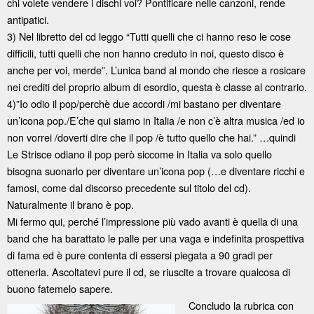
chi volete vendere i dischi voi? Pontificare nelle canzoni, rende
antipatici.
3) Nel libretto del cd leggo “Tutti quelli che ci hanno reso le cose
difficili, tutti quelli che non hanno creduto in noi, questo disco è
anche per voi, merde”. L’unica band al mondo che riesce a rosicare
nei crediti del proprio album di esordio, questa è classe al contrario.
4)”Io odio il pop/perchè due accordi /mi bastano per diventare
un’icona pop./E’che qui siamo in Italia /e non c’è altra musica /ed io
non vorrei /doverti dire che il pop /è tutto quello che hai.” …quindi
Le Strisce odiano il pop però siccome in Italia va solo quello
bisogna suonarlo per diventare un’icona pop (…e diventare ricchi e
famosi, come dal discorso precedente sul titolo del cd).
Naturalmente il brano è pop.
Mi fermo qui, perché l’impressione più vado avanti è quella di una
band che ha barattato le palle per una vaga e indefinita prospettiva
di fama ed è pure contenta di essersi piegata a 90 gradi per
ottenerla. Ascoltatevi pure il cd, se riuscite a trovare qualcosa di
buono fatemelo sapere.
Concludo la rubrica con