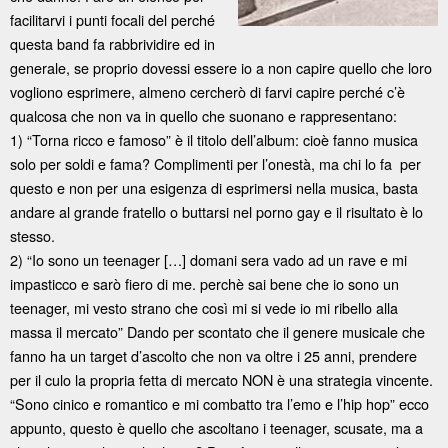
facilitarvi i punti focali del perché
questa band fa rabbrividire ed in
generale, se proprio dovessi essere io a non capire quello che loro
vogliono esprimere, almeno cercherò di farvi capire perché c’è
qualcosa che non va in quello che suonano e rappresentano:
1) “Torna ricco e famoso” è il titolo dell’album: cioè fanno musica
solo per soldi e fama? Complimenti per l’onestà, ma chi lo fa per
questo e non per una esigenza di esprimersi nella musica, basta
andare al grande fratello o buttarsi nel porno gay e il risultato è lo
stesso.
2) “Io sono un teenager […] domani sera vado ad un rave e mi
impasticco e sarò fiero di me. perchè sai bene che io sono un
teenager, mi vesto strano che così mi si vede io mi ribello alla
massa il mercato” Dando per scontato che il genere musicale che
fanno ha un target d’ascolto che non va oltre i 25 anni, prendere
per il culo la propria fetta di mercato NON è una strategia vincente.
“Sono cinico e romantico e mi combatto tra l’emo e l’hip hop” ecco
appunto, questo è quello che ascoltano i teenager, scusate, ma a