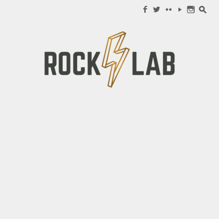
Search for:
f
w
c
y
n
s