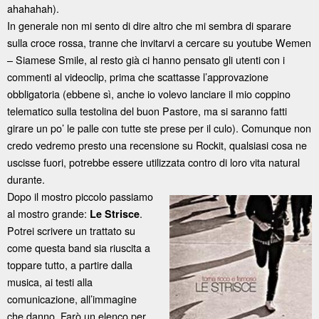
ahahahah).
In generale non mi sento di dire altro che mi sembra di sparare
sulla croce rossa, tranne che invitarvi a cercare su youtube Wemen
– Siamese Smile, al resto già ci hanno pensato gli utenti con i
commenti al videoclip, prima che scattasse l’approvazione
obbligatoria (ebbene sì, anche io volevo lanciare il mio coppino
telematico sulla testolina del buon Pastore, ma si saranno fatti
girare un po’ le palle con tutte ste prese per il culo). Comunque non
credo vedremo presto una recensione su Rockit, qualsiasi cosa ne
uscisse fuori, potrebbe essere utilizzata contro di loro vita natural
durante.
Dopo il mostro piccolo passiamo
al mostro grande:
.
Le Strisce
Potrei scrivere un trattato su
come questa band sia riuscita a
toppare tutto, a partire dalla
musica, ai testi alla
comunicazione, all’immagine
che danno. Farò un elenco per