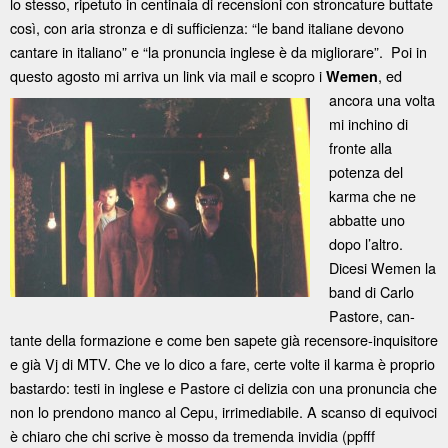
lo stesso, ripetuto in centinaia di recensioni con stroncature buttate
così, con aria stronza e di sufficienza: “le band italiane devono
cantare in italiano” e “la pronuncia inglese è da migliorare”. Poi in
questo agosto mi arriva un link via mail e scopro i
, ed
Wemen
ancora una volta
mi inchino di
fronte alla
potenza del
karma che ne
abbatte uno
dopo l’altro.
Dicesi Wemen la
band di Carlo
Pastore, can-
tante della formazione e come ben sapete già recensore-inquisitore
e già Vj di MTV. Che ve lo dico a fare, certe volte il karma è proprio
bastardo: testi in inglese e Pastore ci delizia con una pronuncia che
non lo prendono manco al Cepu, irrimediabile. A scanso di equivoci
è chiaro che chi scrive è mosso da tremenda invidia (ppfff