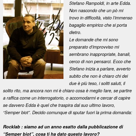
Stefano Rampoldi, in arte Edda.
Non nascondo che un pò mi
trovo in difficoltà, visto l’immenso
bagaglio empirico che si porta
dietro.
Le domande che mi sono
preparato d’improvviso mi
sembrano inappropriate, banali,
cerco di non pensarci. Ecco che
Stefano inizia a parlare, avverto
subito che non è chiaro chi dei
due è più teso, i soliti saluti, il
solito rito, ma ancora non mi è chiaro cosa è meglio fare, se partire
a raffica come un interrogatorio, o accomodarmi e cercar di capire
se davvero Edda è quel che traspira dal suo ultimo lavoro,
“Semper biot”. Decido comunque di sputar fuori la prima domanda:
Rocklab : siamo ad un anno esatto dalla pubblicazione di
“Semper biot”, cosa ti ha dato questo lavoro?