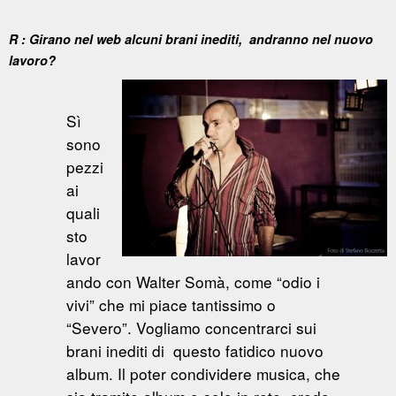
R : Girano nel web alcuni brani inediti, andranno nel nuovo
lavoro?
Sì
sono
pezzi
ai
quali
sto
lavor
ando con Walter Somà, come “odio i
vivi” che mi piace tantissimo o
“Severo”. Vogliamo concentrarci sui
brani inediti di questo fatidico nuovo
album. Il poter condividere musica, che