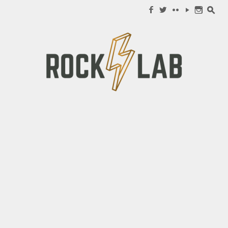
Search for:
f
w
c
y
n
s