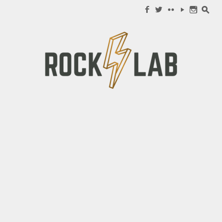
Search for:
f
w
c
y
n
s