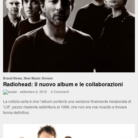
Brand News
,
New Music Stream
Radiohead: il nuovo album e le collaborazioni
·
settembre 6, 2015
·
0 Commenti
·
La notizia certa è che l’album conterrà una versione finalmente rielaborata di
“Lift”, pezzo risalente addirittura al 1996, che non era mai riuscito a trovare
forma definitiva.