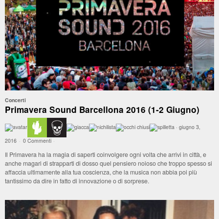
Concerti
Primavera Sound Barcellona 2016 (1-2 Giugno)
·
giugno 3,
2016
·
0 Commenti
·
Il Primavera ha la magia di saperti coinvolgere ogni volta che arrivi in città, e
anche magari di strapparti di dosso quel pensiero noioso che troppo spesso si
affaccia ultimamente alla tua coscienza, che la musica non abbia poi più
tantissimo da dire in fatto di innovazione o di sorprese.