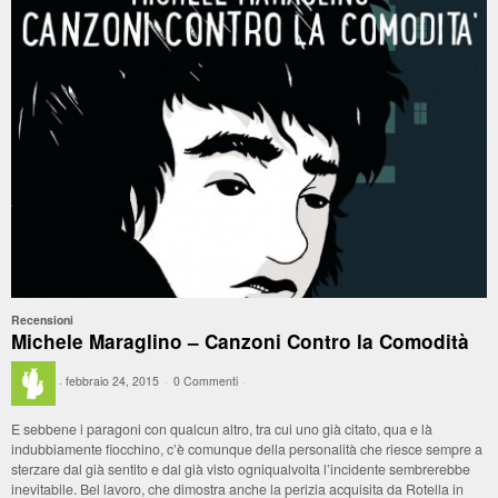
Recensioni
Michele Maraglino – Canzoni Contro la Comodità
·
febbraio 24, 2015
·
0 Commenti
·
E sebbene i paragoni con qualcun altro, tra cui uno già citato, qua e là
indubbiamente fiocchino, c’è comunque della personalità che riesce sempre a
sterzare dal già sentito e dal già visto ogniqualvolta l’incidente sembrerebbe
inevitabile. Bel lavoro, che dimostra anche la perizia acquisita da Rotella in