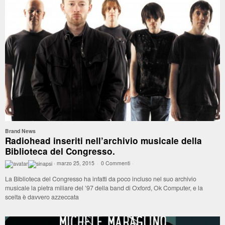
Brand News
Radiohead inseriti nell’archivio musicale della
Biblioteca del Congresso.
·
marzo 25, 2015
·
0 Commenti
·
La Biblioteca del Congresso ha infatti da poco incluso nel suo archivio
musicale la pietra miliare del ’97 della band di Oxford, Ok Computer, e la
scelta è davvero azzeccata