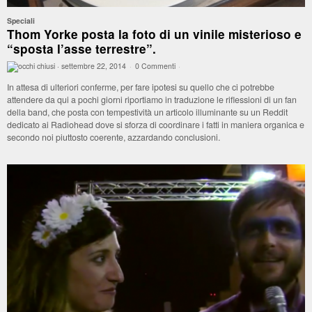
Speciali
Thom Yorke posta la foto di un vinile misterioso e
“sposta l’asse terrestre”.
·
settembre 22, 2014
·
0 Commenti
·
In attesa di ulteriori conferme, per fare ipotesi su quello che ci potrebbe
attendere da qui a pochi giorni riportiamo in traduzione le riflessioni di un fan
della band, che posta con tempestività un articolo illuminante su un Reddit
dedicato ai Radiohead dove si sforza di coordinare i fatti in maniera organica e
secondo noi piuttosto coerente, azzardando conclusioni.