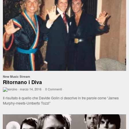
New Music Stream
Ritornano i Diva
·
marzo 14, 2016
·
0 Commenti
·
Il risultato è quello che Davide Golin ci descrive in tre parole come “James
Murphy-meets-Umberto Tozzi”