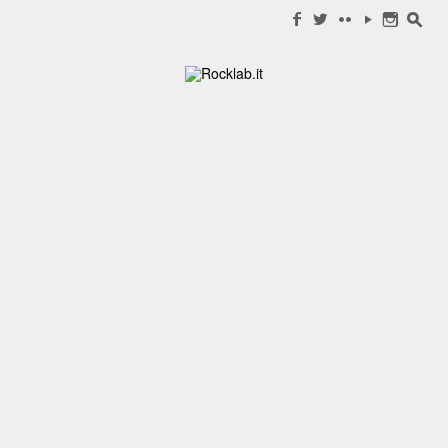
Search for:
f
w
c
y
n
s