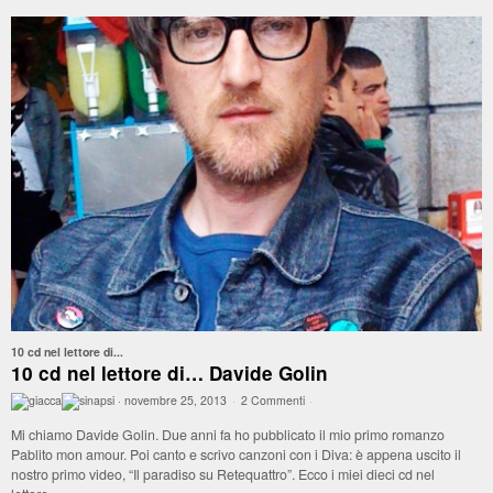
10 cd nel lettore di...
10 cd nel lettore di… Davide Golin
·
novembre 25, 2013
·
2 Commenti
·
Mi chiamo Davide Golin. Due anni fa ho pubblicato il mio primo romanzo
Pablito mon amour. Poi canto e scrivo canzoni con i Diva: è appena uscito il
nostro primo video, “Il paradiso su Retequattro”. Ecco i miei dieci cd nel