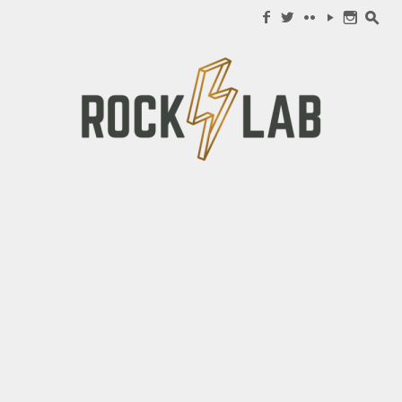
Search for:
f
w
c
y
n
s