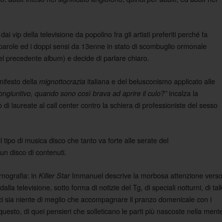
 dai vip della televisione da popolino fra gli artisti preferiti perché fa
 parole ed i doppi sensi da 13enne in stato di scombuglio ormonale
l precedente album) e decide di parlare chiaro.
nifesto della
italiana e del belusconismo applicato alle
mignottocrazia
incalza la
ongiuntivo, quando sono così brava ad aprire il culo?”
 di laureate al call center contro la schiera di professioniste del sesso
 tipo di musica disco che tanto va forte alle serate del
 un disco di contenuti.
rnografia: in
Immanuel descrive la morbosa attenzione vers
Killer Star
alla televisione, sotto forma di notizie del Tg, di speciali notturni, di tal
ci sia niente di meglio che accompagnare il pranzo domenicale con i
questo, di quei pensieri che solleticano le parti più nascoste nella ment