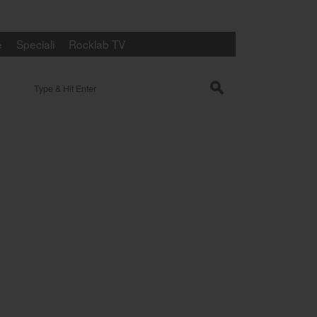
e
Speciali
Rocklab TV
Search for:
s