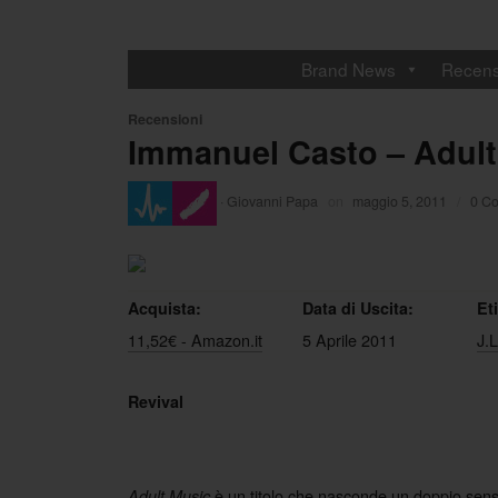
Brand News
Recens
Recensioni
Immanuel Casto – Adult
·
Giovanni Papa
on
maggio 5, 2011
/
0 C
Acquista:
Data di Uscita:
Et
11,52€ - Amazon.it
5 Aprile 2011
J.
Revival
è un titolo che nasconde un doppio sen
Adult Music