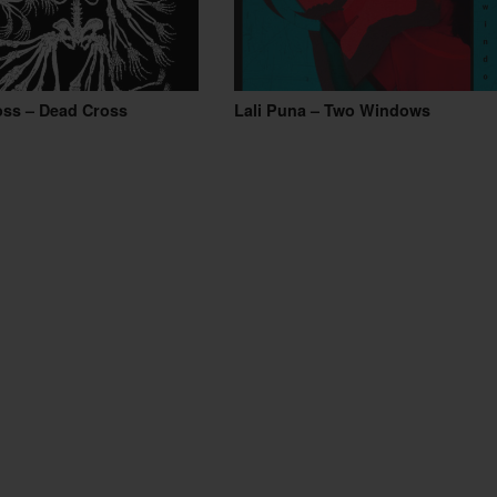
oss – Dead Cross
Lali Puna – Two Windows