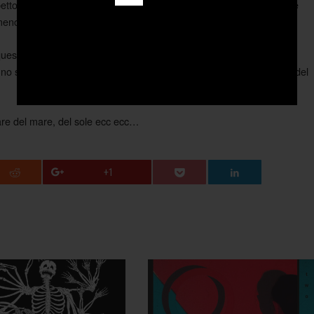
spetto al resto vengono giocoforza messi un pò da parte: ormai come
 meno metafore stile
Zelig.
questo album è il fatto di essere ben inquadrato nel contesto
i uno spaccato sociale con parole crude ed efficaci che da un autore del
ntare del mare, del sole ecc ecc…
+1