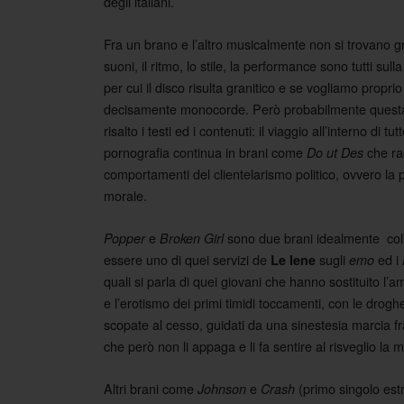
degli italiani.
Fra un brano e l’altro musicalmente non si trovano g
suoni, il ritmo, lo stile, la performance sono tutti sul
per cui il disco risulta granitico e se vogliamo proprio 
decisamente monocorde. Però probabilmente questa 
risalto i testi ed i contenuti: il viaggio all’interno di tu
pornografia continua in brani come
che rac
Do ut Des
comportamenti del clientelarismo politico, ovvero la 
morale.
e
sono due brani idealmente col
Popper
Broken Girl
essere uno di quei servizi de
sugli
ed i
Le Iene
emo
quali si parla di quei giovani che hanno sostituito l’
e l’erotismo dei primi timidi toccamenti, con le droghe
scopate al cesso, guidati da una sinestesia marcia 
che però non li appaga e li fa sentire al risveglio la
Altri brani come
e
(primo singolo estr
Johnson
Crash