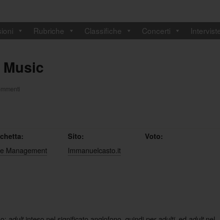
ioni
Rubriche
Classifiche
Concerti
Intervist
 Music
ommenti
ichetta:
Sito:
Voto:
Le Management
Immanuelcasto.it
so:
inteso nel significato anglofono, quindi
, ed
nel
adult
per adulti
adult