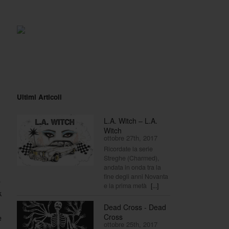
Ultimi Articoli
L.A. Witch – L.A.
Witch
ottobre 27th, 2017
Ricordate la serie
Streghe (Charmed),
andata in onda tra la
fine degli anni Novanta
o
e la prima metà
[...]
k
Dead Cross - Dead
Cross
e
ottobre 25th, 2017