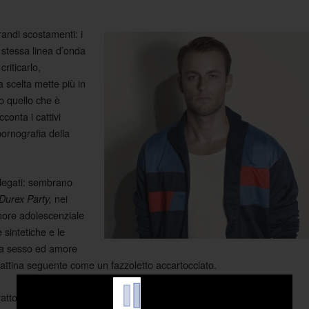
randi scostamenti: i
la stessa linea d’onda
criticarlo,
scelta mette più in
tto quello che è
conta i cattivi
pornografia della
legati: sembrano
nei
Durex Party,
amore adolescenziale
 sintetiche e le
fra sesso ed amore
 mattina seguente come un fazzoletto accartocciato.
atto) risentono però del vecchio stile di Immanuel, quello zeppo di