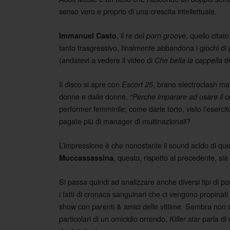
senso vero e proprio di una crescita intellettuale.
, il re del
, quello citato
Immanuel Casto
porn groove
tanto trasgressivo, finalmente abbandona i giochi di
(andatevi a vedere il video di
de
Che bella la cappella
Il disco si apre con
, brano electroclash ma
Escort 25
donne e dalle donne.
“Perche imparare ad usare il c
performer femminile; come darle torto, visto l’esercito
pagate più di manager di multinazionali?
L’impressione è che nonostante il sound acido di quel
, questo, rispetto al precedente, sia
Muccassassina
Si passa quindi ad analizzare anche diversi tipi di po
i fatti di cronaca sanguinari che ci vengono propinati d
show con parenti & amici delle vittime. Sembra non 
particolari di un omicidio orrendo,
parla di 
Killer star