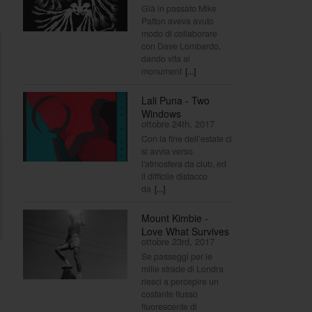
Già in passato Mike
Patton aveva avuto
modo di collaborare
con Dave Lombardo,
dando vita ai
monument
[...]
Lali Puna - Two
Windows
ottobre 24th, 2017
Con la fine dell’estate ci
si avvia verso
l'atmosfera da club, ed
il difficile distacco
da
[...]
Mount Kimbie -
Love What Survives
ottobre 23rd, 2017
Se passeggi per le
mille strade di Londra
riesci a percepire un
costante flusso
fluorescente di