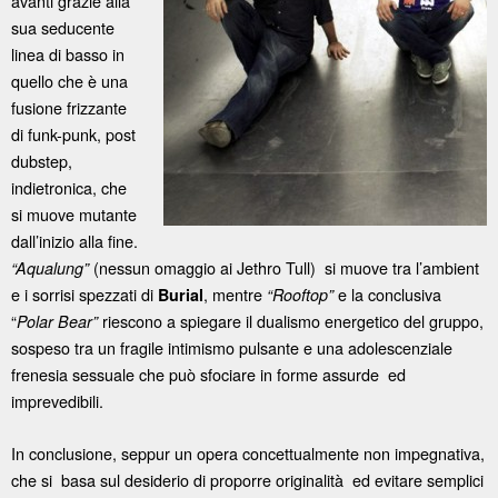
avanti grazie alla
sua seducente
linea di basso in
quello che è una
fusione frizzante
di funk-punk, post
dubstep,
indietronica, che
si muove mutante
dall’inizio alla fine.
(nessun omaggio ai Jethro Tull) si muove tra l’ambient
“Aqualung”
e i sorrisi spezzati di
, mentre
e la conclusiva
Burial
“Rooftop”
“
riescono a spiegare il dualismo energetico del gruppo,
Polar Bear”
sospeso tra un fragile intimismo pulsante e una adolescenziale
frenesia sessuale che può sfociare in forme assurde ed
imprevedibili.
In conclusione, seppur un opera concettualmente non impegnativa,
che si basa sul desiderio di proporre originalità ed evitare semplici