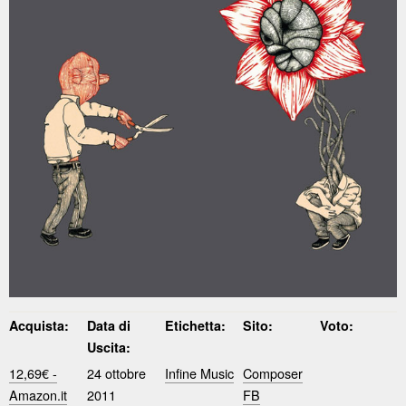
Acquista:
Data di
Etichetta:
Sito:
Voto:
Uscita:
12,69€ -
24 ottobre
Infine Music
Composer
Amazon.it
2011
FB