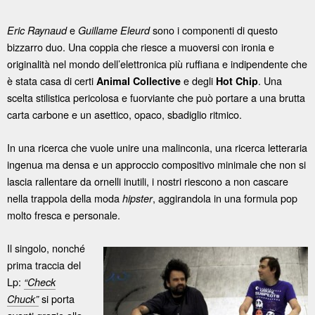
e
sono i componenti di questo
Eric Raynaud
Guillame Eleurd
bizzarro duo. Una coppia che riesce a muoversi con ironia e
originalità nel mondo dell’elettronica più ruffiana e indipendente che
è stata casa di certi
e degli
. Una
Animal Collective
Hot Chip
scelta stilistica pericolosa e fuorviante che può portare a una brutta
carta carbone e un asettico, opaco, sbadiglio ritmico.
In una ricerca che vuole unire una malinconia, una ricerca letteraria
ingenua ma densa e un approccio compositivo minimale che non si
lascia rallentare da ornelli inutili, i nostri riescono a non cascare
nella trappola della moda
, aggirandola in una formula pop
hipster
molto fresca e personale.
Il singolo, nonché
prima traccia del
Lp:
“Check
si porta
Chuck”