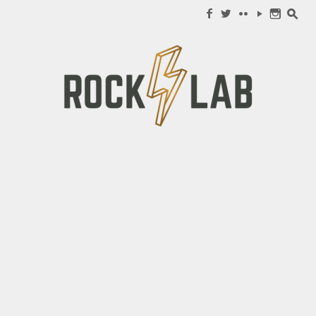
Search for:
f
w
c
y
n
s