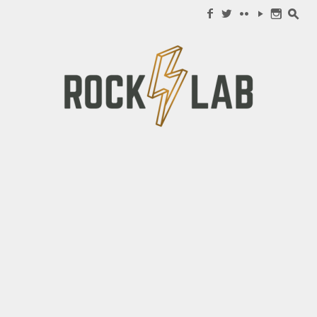
Search for:
f
w
c
y
n
s