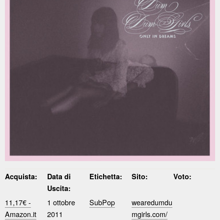
Acquista:
Data di
Etichetta:
Sito:
Voto:
Uscita:
11,17€ -
1 ottobre
SubPop
wearedumdu
Amazon.it
2011
mgirls.com/