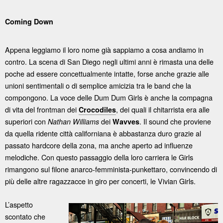
Coming Down
Appena leggiamo il loro nome già sappiamo a cosa andiamo in
contro. La scena di San Diego negli ultimi anni è rimasta una delle
poche ad essere concettualmente intatte, forse anche grazie alle
unioni sentimentali o di semplice amicizia tra le band che la
compongono. La voce delle Dum Dum Girls è anche la compagna
di vita del frontman dei
, dei quali il chitarrista era alle
Crocodiles
superiori con
dei
. Il sound che proviene
Nathan Williams
Wavves
da quella ridente città californiana è abbastanza duro grazie al
passato hardcore della zona, ma anche aperto ad influenze
melodiche. Con questo passaggio della loro carriera le Girls
rimangono sul filone anarco-femminista-punkettaro, convincendo di
più delle altre ragazzacce in giro per concerti, le Vivian Girls.
L’aspetto
scontato che