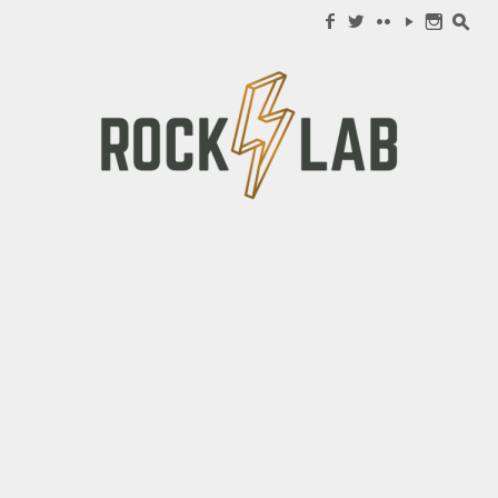
Search for:
f
w
c
y
n
s