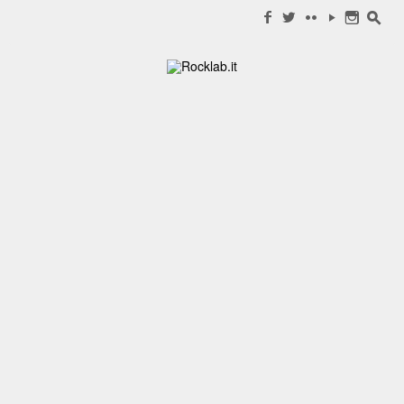
Search for:
f
w
c
y
n
s