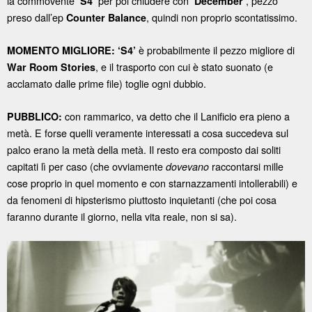
la commovente
per poi chiudere con
, pezzo
‘S4’
‘December’
preso dall’ep
, quindi non proprio scontatissimo.
Counter Balance
è probabilmente il pezzo migliore di
MOMENTO MIGLIORE:
‘S4’
, e il trasporto con cui è stato suonato (e
War Room Stories
acclamato dalle prime file) toglie ogni dubbio.
con rammarico, va detto che il Lanificio era pieno a
PUBBLICO:
metà. E forse quelli veramente interessati a cosa succedeva sul
palco erano la metà della metà. Il resto era composto dai soliti
capitati lì per caso (che ovviamente
raccontarsi mille
dovevano
cose proprio in quel momento e con starnazzamenti intollerabili) e
da fenomeni di hipsterismo piuttosto inquietanti (che poi cosa
faranno durante il giorno, nella vita reale, non si sa).