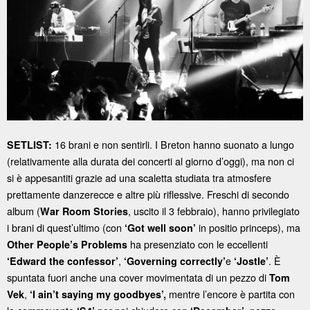
16 brani e non sentirli. I Breton hanno suonato a lungo
SETLIST:
(relativamente alla durata dei concerti al giorno d’oggi), ma non ci
si è appesantiti grazie ad una scaletta studiata tra atmosfere
prettamente danzerecce e altre più riflessive. Freschi di secondo
album (
, uscito il 3 febbraio), hanno privilegiato
War Room Stories
i brani di quest’ultimo (con
in positio princeps), ma
‘Got well soon’
ha presenziato con le eccellenti
Other People’s Problems
,
e
. È
‘Edward the confessor’
‘Governing correctly’
‘Jostle’
spuntata fuori anche una cover movimentata di un pezzo di
Tom
,
mentre l’encore è partita con
Vek
‘I ain’t saying my goodbyes’,