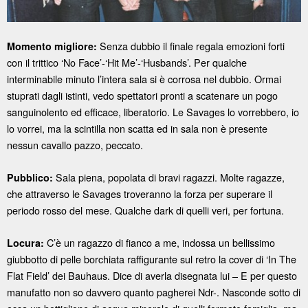
Senza dubbio il finale regala emozioni forti
Momento migliore:
con il trittico ‘No Face’-‘Hit Me’-‘Husbands’. Per qualche
interminabile minuto l’intera sala si è corrosa nel dubbio. Ormai
stuprati dagli istinti, vedo spettatori pronti a scatenare un pogo
sanguinolento ed efficace, liberatorio. Le Savages lo vorrebbero, io
lo vorrei, ma la scintilla non scatta ed in sala non è presente
nessun cavallo pazzo, peccato.
Sala piena, popolata di bravi ragazzi. Molte ragazze,
Pubblico:
che attraverso le Savages troveranno la forza per superare il
periodo rosso del mese. Qualche dark di quelli veri, per fortuna.
C’è un ragazzo di fianco a me, indossa un bellissimo
Locura:
giubbotto di pelle borchiata raffigurante sul retro la cover di ‘In The
Flat Field’ dei Bauhaus. Dice di averla disegnata lui – E per questo
manufatto non so davvero quanto pagherei Ndr-. Nasconde sotto di