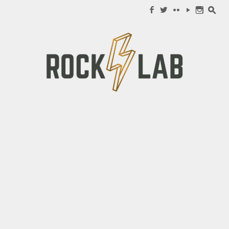
Search for:
f
w
c
y
n
s