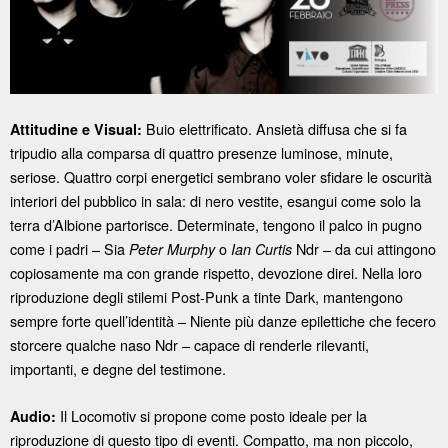
Buio elettrificato. Ansietà diffusa che si fa
Attitudine e Visual:
tripudio alla comparsa di quattro presenze luminose, minute,
seriose. Quattro corpi energetici sembrano voler sfidare le oscurità
interiori del pubblico in sala: di nero vestite, esangui come solo la
terra d’Albione partorisce. Determinate, tengono il palco in pugno
come i padri – Sia
o
Ndr – da cui attingono
Peter Murphy
Ian Curtis
copiosamente ma con grande rispetto, devozione direi. Nella loro
riproduzione degli stilemi Post-Punk a tinte Dark, mantengono
sempre forte quell’identità – Niente più danze epilettiche che fecero
storcere qualche naso Ndr – capace di renderle rilevanti,
importanti, e degne del testimone.
Il Locomotiv si propone come posto ideale per la
Audio:
riproduzione di questo tipo di eventi. Compatto, ma non piccolo,