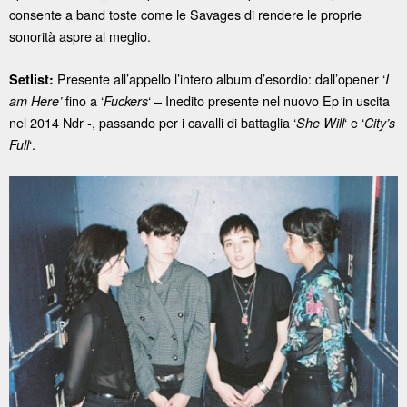
consente a band toste come le Savages di rendere le proprie
sonorità aspre al meglio.
Presente all’appello l’intero album d’esordio: dall’opener ‘
Setlist:
I
fino a ‘
‘ – Inedito presente nel nuovo Ep in uscita
am Here’
Fuckers
nel 2014 Ndr -, passando per i cavalli di battaglia ‘
‘ e ‘
She Will
City’s
‘.
Full