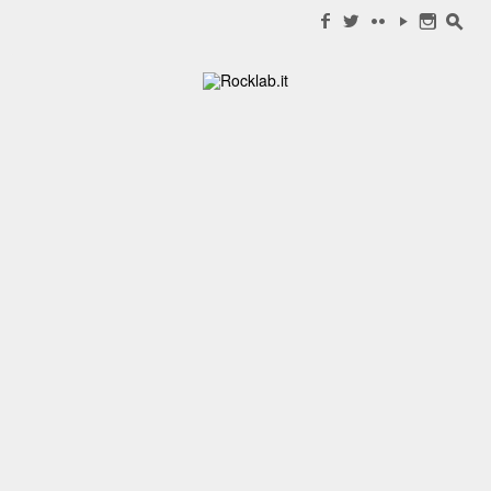
Search for:
f
w
c
y
n
s