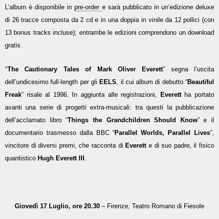
L’album è disponibile in
pre-order
e sarà pubblicato in un’edizione deluxe
di 26 tracce composta da 2 cd e in una doppia in vinile da 12 pollici (con
13 bonus tracks incluse); entrambe le edizioni comprendono un download
gratis.
“
The Cautionary Tales of Mark Oliver Everett
” segna l’uscita
dell’undicesimo full-length per gli
EELS
, il cui album di debutto “
Beautiful
Freak
” risale al 1996. In aggiunta alle registrazioni,
Everett
ha portato
avanti una serie di progetti extra-musicali: tra questi la pubblicazione
dell’acclamato libro “
Things the Grandchildren Should Know
” e il
documentario trasmesso dalla BBC “
Parallel Worlds, Parallel Lives
”,
vincitore di diversi premi, che racconta di
Everett
e di suo padre, il fisico
quantistico
Hugh Everett III
.
Giovedì 17 Luglio, ore 20.30
– Firenze, Teatro Romano di Fiesole