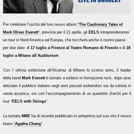
Per celebrare l’uscita del loro nuovo album
“
The Cautionary Tales of
Mark Oliver Everett
”
, prevista per il 21 aprile, gli
EELS
intraprenderanno
un tour in Nord America ed Europa, che toccherà anche il nostro paese
per due date:
il 17 luglio a Firenze al Teatro Romano di Fiesole
e
il 18
luglio a Milano all’Auditorium
.
Con l’ ultima esibizione all’Alcatraz di Milano lo scorso anno, il leader
della band
Mark Everett
è tornato a esibirsi in formazione rock, dopo aver
deliziato il pubblico italiano negli anni passati esibendosi sia da solista in
veste acustica, sia con l’accompagnamento di un quartetto d’archi per il
tour “
EELS with Strings
”.
La testata
NME
ha di recente pubblicato in anteprima sul suo sito il nuovo
brano
“
Agatha Chang
”
.