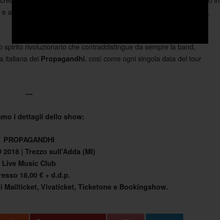
e ancora. Questi sono i Propagandhi e sono tornati per dire la loro,
o spirito rivoluzionario che contraddistingue da sempre la band,
 italiana dei
, così come ogni singola data del tour
Propagandhi
—
amo i dettagli dello show:
PROPAGANDHI
2018 | Trezzo sull’Adda (MI)
Live Music Club
resso 18,00 € + d.d.p.
ti Mailticket, Vivaticket, Ticketone e Bookingshow.