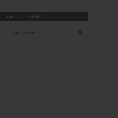
e
Speciali
Rocklab TV
Search for:
s