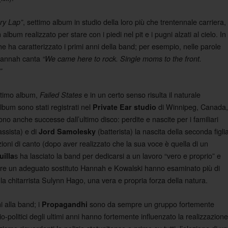
, settimo album in studio della loro più che trentennale carriera,
ory Lap”
 album realizzato per stare con i piedi nel pit e i pugni alzati al cielo. In
e ha caratterizzato i primi anni della band; per esempio, nelle parole
 Hannah canta
“We came here to rock. Single moms to the front.
”
ultimo album,
e in un certo senso risulta il naturale
Failed States
bum sono stati registrati nel
di Winnipeg, Canada,
Private Ear studio
no anche successe dall’ultimo disco: perdite e nascite per i familiari
ssista) e di
(batterista) la nascita della seconda figli
Jord Samolesky
zioni di canto (dopo aver realizzato che la sua voce è quella di un
s ha lasciato la band per dedicarsi a un lavoro “vero e proprio” e
illa
liere un adeguato sostituto Hannah e Kowalski hanno esaminato più di
i la chitarrista Sulynn Hago, una vera e propria forza della natura.
 alla band; i
sono da sempre un gruppo fortemente
Propagandhi
o-politici degli ultimi anni hanno fortemente influenzato la realizzazione