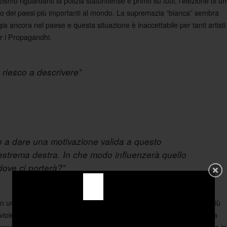
azzismo riguardanti la polizia statunitense e primo su tutti, l’elezione di un
no dei paesi più importanti al mondo. La supremazia “bianca” sembra
ia ancora nel paese e questa situazione è inaccettabile per tanti artisti
r i Propagandhi.
 riesco a descrivere”
o a dare una motivazione valida a questo
’estrema destra. In che modo influenzerà quello
dove ci porterà?”
n un’epoca in cui il dialogo politico sembra fratturato e disgregato più
violenza, di non riuscire a salvare il mondo… viene contrastata dalla
si crede. Combattere, in questo caso, attraverso la musica, prendendo in