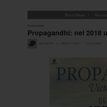
Brand News
Recens
Comunicati
Propagandhi: nel 2018 u
·
Ida Stamile
on
ottobre 9, 2017
/
0 Commenti