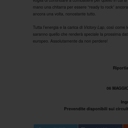
Post navigation
mano una chitarra per essere “ready to rock” ancora 
ancora una volta, nonostante tutto.
Tutta l’energia e la carica di
, così come l
Victory Lap
saranno quello che renderà speciale la prossima data
europeo. Assolutamente da non perdere!
Riporti
06 MAGGIO 
Ing
Prevendite disponibili sui circui