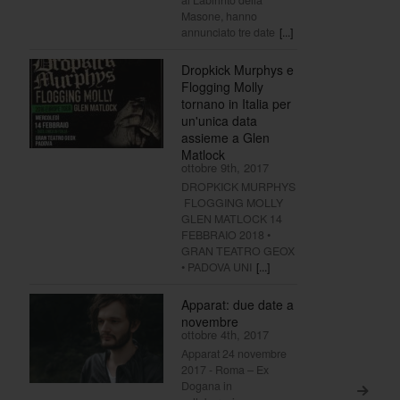
Masone, hanno
annunciato tre date
[...]
Dropkick Murphys e
Flogging Molly
tornano in Italia per
un'unica data
assieme a Glen
Matlock
ottobre 9th, 2017
DROPKICK MURPHYS
FLOGGING MOLLY
GLEN MATLOCK 14
FEBBRAIO 2018 •
GRAN TEATRO GEOX
• PADOVA UNI
[...]
Apparat: due date a
novembre
ottobre 4th, 2017
Apparat 24 novembre
2017 - Roma – Ex
Dogana in
>