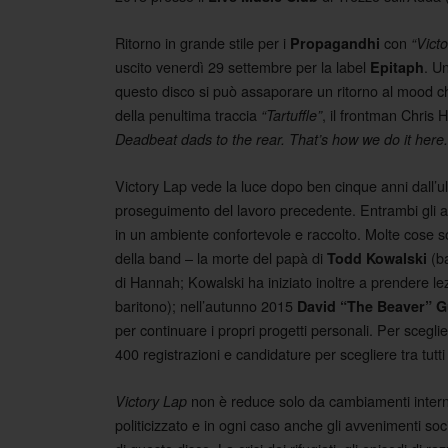
Ritorno in grande stile per i
con
Propagandhi
“Vict
uscito venerdì 29 settembre per la label
. Un
Epitaph
questo disco si può assaporare un ritorno al mood ch
della penultima traccia
, il frontman Chris
“Tartuffle”
Deadbeat dads to the rear. That’s how we do it here.
Victory Lap vede la luce dopo ben cinque anni dall’
proseguimento del lavoro precedente. Entrambi gli al
in un ambiente confortevole e raccolto. Molte cose so
della band – la morte del papà di
(ba
Todd Kowalski
di Hannah; Kowalski ha iniziato inoltre a prendere le
baritono); nell’autunno 2015
David “The Beaver” Gu
per continuare i propri progetti personali. Per sceg
400 registrazioni e candidature per scegliere tra tutt
non è reduce solo da cambiamenti interni
Victory Lap
politicizzato e in ogni caso anche gli avvenimenti soci