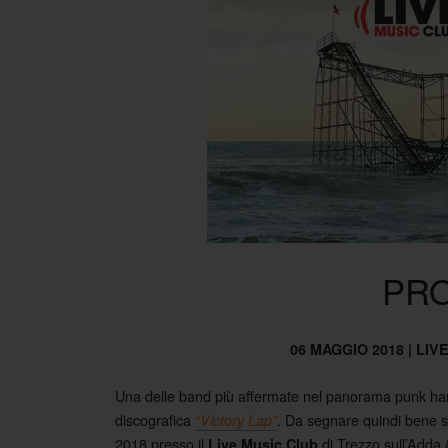
PR
06 MAGGIO 2018 | LIV
Una delle band più affermate nel panorama punk hardc
discografica
. Da segnare quindi bene s
“Victory Lap”
2018 presso il
di Trezzo sull’Adda 
Live Music Club