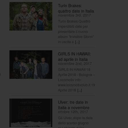
Turin Brakes:
quattro date in Italia
novembre 3rd, 2017
Turin Brakes Quattro
imperdibili date per
presentare il nuovo
album "Invisible Storm"
in uscita a
[...]
GIRLS IN HAWAII:
ad aprile in Italia
novembre 2nd, 2017
GIRLS IN HAWAII 18
a
Aprile 2018 - Bologna –
Locomotiv info:
www.locomotivclub.it 19
Aprile 2018
[...]
Ulver: tre date in
Italia a novembre
ottobre 12th, 2017
Gli Ulver, dopo la data
dello scorso giugno
al Labirinto della