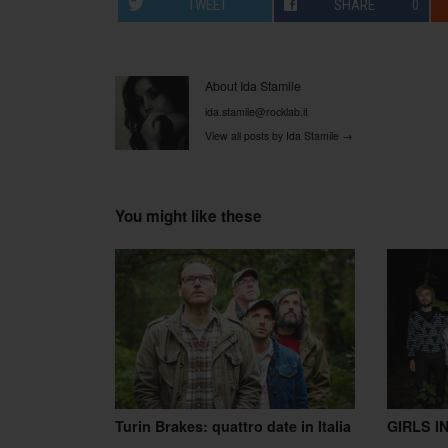
TWEET
SHARE
0
About Ida Stamile
ida.stamile@rocklab.it
View all posts by Ida Stamile
→
You might like these
Turin Brakes: quattro date in Italia
GIRLS IN 