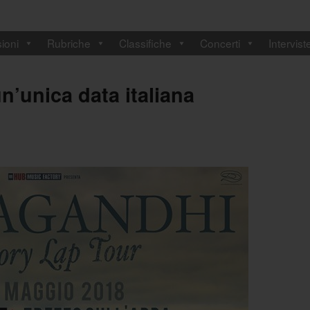
ioni
Rubriche
Classifiche
Concerti
Intervist
n’unica data italiana