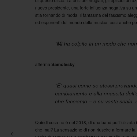
di questo disco. La crisi dei rifugiati, gli episodi di r
nuovo presidente, una forte influenza negativa su u
stia tornando di moda, il fantasma del fascismo alegg
ed esponenti del mondo della musica, così anche pe
“Mi ha colpito in un modo che non
afferma
Samolesky
“E’ quasi come se stessi provand
cambiamento e alla rinascita dell
che facciamo – e su vasta scala, 
Quindi cosa ne è nel 2018, di una band politicizzata i
che mai? La sensazione di non riuscire a fermare la 
<
voglia di continuare a combattere per quello in cui 