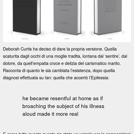
Deborah Curtis ha deciso di dare la propria versione. Quella
scaturita dagli occhi di una moglie tradita, lontana dal ‘sentire’, dal
dolore, da quell’empatia croce e delizia del carismatico marito.
Racconta di quanto le sia cambiata l’esistenza, dopo quella
diagnosi effettuata su Ian: quella che accertò l’Epilessia:
he became resentful at home as if
broaching the subject of his illness
aloud made it more real
E come tutto questo questo sia stato un veicolo per le composizioni