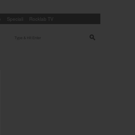
e
Speciali
Rocklab TV
Search for:
s