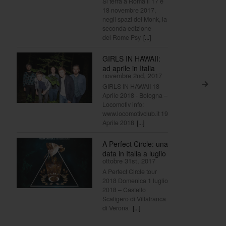
Si terrà a Roma il 17 e
18 novembre 2017,
negli spazi del Monk, la
seconda edizione
del Rome Psy
[...]
GIRLS IN HAWAII:
ad aprile in Italia
novembre 2nd, 2017
>
GIRLS IN HAWAII 18
Aprile 2018 - Bologna –
Locomotiv info:
www.locomotivclub.it 19
Aprile 2018
[...]
A Perfect Circle: una
data in Italia a luglio
ottobre 31st, 2017
A Perfect Circle tour
2018 Domenica 1 luglio
2018 – Castello
Scaligero di Villafranca
di Verona
[...]