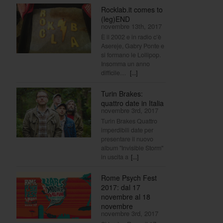
Rocklab.it comes to
(leg)END
novembre 13th, 2017
È il 2002 e in radio c’è
Asereje, Gabry Ponte e
si formano le Lollipop.
Insomma un anno
difficile…
[...]
Turin Brakes:
quattro date in Italia
novembre 3rd, 2017
Turin Brakes Quattro
imperdibili date per
presentare il nuovo
album "Invisible Storm"
in uscita a
[...]
Rome Psych Fest
2017: dal 17
novembre al 18
novembre
novembre 3rd, 2017