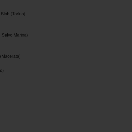
Blah (Torino)
 Salvo Marina)
)
 (Macerata)
o)