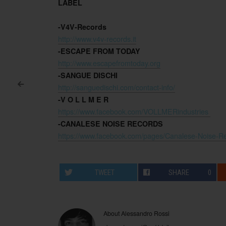
LABEL
-V4V-Records
http://www.v4v-records.it
-ESCAPE FROM TODAY
http://www.escapefromtoday.org
-SANGUE DISCHI
<
http://sanguedischi.com/contact-info/
Post navigation
-V O L L M E R
https://www.facebook.com/VOLLMERindustries
-CANALESE NOISE RECORDS
https://www.facebook.com/pages/Canalese-Noise-
TWEET
SHARE
0
About Alessandro Rossi