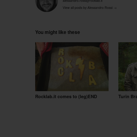
alessandro.rossi@rocklab.it
View all posts by Alessandro Rossi
→
You might like these
Rocklab.it comes to (leg)END
Turin Bra