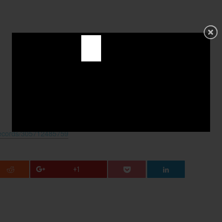
Records/305712485759
+1