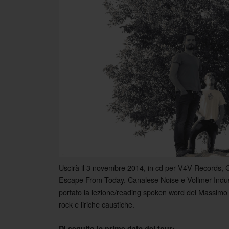
Uscirà il 3 novembre 2014, in cd per V4V-Records, 
Escape From Today, Canalese Noise e Vollmer Industr
portato la lezione/reading spoken word dei Massimo 
rock e liriche caustiche.
Di seguito le prime date del tour: