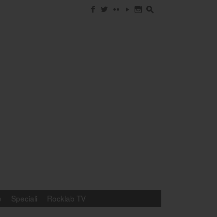
f
w
c
y
n
s
e
Speciali
Rocklab TV