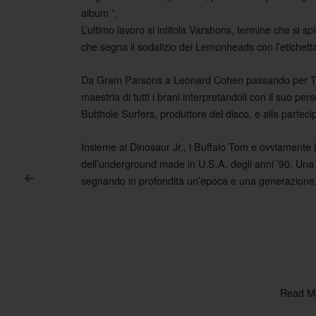
album ”.
L’ultimo lavoro si intitola Varshons, termine che si 
che segna il sodalizio dei Lemonheads con l’etichett
Da Gram Parsons a Leonard Cohen passando per Tow
maestria di tutti i brani interpretandoli con il suo pe
Butthole Surfers, produttore del disco, e alla partec
Insieme ai Dinosaur Jr., i Buffalo Tom e ovviamente i
dell’underground made in U.S.A. degli anni ’90. Una
segnando in profondità un’epoca e una generazione
<
Post navigation
Read M