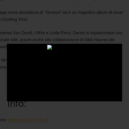
spiega come storpiatura di “Versioni” ed è un magnifico album di cover
a Cooking Vinyl.
nes Van Zandt, i Wire e Linda Perry, Dando si impadronisce con
rsonale stile, grazie anche alla collaborazione di Gibb Haynes dei
ipazione di Liv Tyler e Kate Moss.
 Nirvana, Evan Dando è stato tra i più rappresentativi esponenti
 scena che è riuscita a coniugare melodia pop e rabbia hardcore
.
Info:
ore:
www.evandando.co.uk