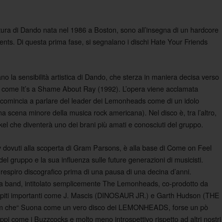
ura di Dando nata nel 1986 a Boston, sono all’insegna di un hardcore
s. Di questa prima fase, si segnalano i dischi Hate Your Friends
o la sensibilità artistica di Dando, che sterza in maniera decisa verso
isco come It’s a Shame About Ray (1992). L’opera viene acclamata
comincia a parlare del leader dei Lemonheads come di un idolo
 scena minore della musica rock americana). Nel disco è, tra l’altro,
el che diventerà uno dei brani più amati e conosciuti del gruppo.
y dovuti alla scoperta di Gram Parsons, è alla base di Come on Feel
del gruppo e la sua influenza sulle future generazioni di musicisti.
 respiro discografico prima di una pausa di una decina d’anni.
lla band, intitolato semplicemente The Lemonheads, co-prodotto da
ospiti importanti come J. Mascis (DINOSAUR JR.) e Garth Hudson (THE
um che“ Suona come un vero disco dei LEMONHEADS, forse un pò
uppi come i Buzzcocks e molto meno introspettivo rispetto ad altri nostri