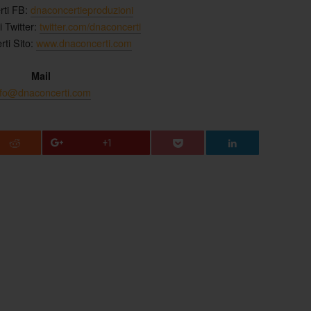
ti FB:
dnaconcertieproduzioni
 Twitter:
twitter.com/dnaconcerti
ti Sito:
www.dnaconcerti.com
Mail
nfo@dnaconcerti.com
+1