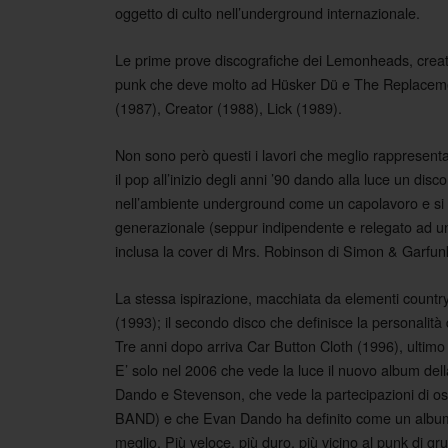
oggetto di culto nell’underground internazionale.
Le prime prove discografiche dei Lemonheads, creat
punk che deve molto ad Hüsker Dü e The Replacement
(1987), Creator (1988), Lick (1989).
Non sono però questi i lavori che meglio rappresentan
il pop all’inizio degli anni ’90 dando alla luce un d
nell’ambiente underground come un capolavoro e si 
generazionale (seppur indipendente e relegato ad una
inclusa la cover di Mrs. Robinson di Simon & Garfunk
La stessa ispirazione, macchiata da elementi countr
(1993); il secondo disco che definisce la personalità 
Tre anni dopo arriva Car Button Cloth (1996), ultimo
E’ solo nel 2006 che vede la luce il nuovo album de
Dando e Stevenson, che vede la partecipazioni di 
BAND) e che Evan Dando ha definito come un alb
meglio. Più veloce, più duro, più vicino al punk di gr