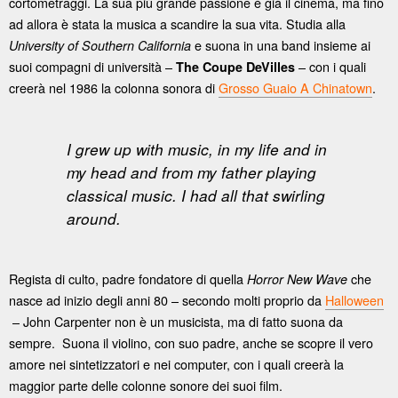
cortometraggi. La sua più grande passione è già il cinema, ma fino
ad allora è stata la musica a scandire la sua vita. Studia alla
e suona in una band insieme ai
University of Southern California
suoi compagni di università –
– con i quali
The Coupe DeVilles
creerà nel 1986 la colonna sonora di
Grosso Guaio A Chinatown
.
I grew up with music, in my life and in
my head and from my father playing
classical music.
I had all that swirling
around.
Regista di culto, padre fondatore di quella
che
Horror New Wave
nasce ad inizio degli anni 80 – secondo molti proprio da
Halloween
– John Carpenter non è un musicista, ma di fatto suona da
sempre. Suona il violino, con suo padre, anche se scopre il vero
amore nei sintetizzatori e nei computer, con i quali creerà la
maggior parte delle colonne sonore dei suoi film.