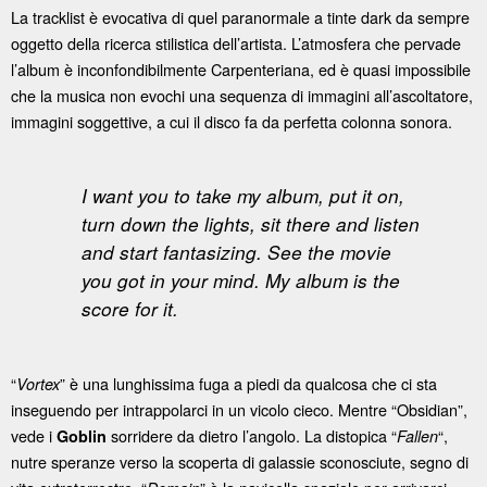
La tracklist è evocativa di quel paranormale a tinte dark da sempre
oggetto della ricerca stilistica dell’artista. L’atmosfera che pervade
l’album è inconfondibilmente Carpenteriana, ed è quasi impossibile
che la musica non evochi una sequenza di immagini all’ascoltatore,
immagini soggettive, a cui il disco fa da perfetta colonna sonora.
I want you to take my album, put it on,
turn down the lights, sit there and listen
and start fantasizing. See the movie
you got in your mind. My album is the
score for it.
“
” è una lunghissima fuga a piedi da qualcosa che ci sta
Vortex
inseguendo per intrappolarci in un vicolo cieco. Mentre “Obsidian”,
vede i
sorridere da dietro l’angolo. La distopica “
“,
Goblin
Fallen
nutre speranze verso la scoperta di galassie sconosciute, segno di