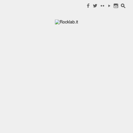
Search for:
f
w
c
y
n
s