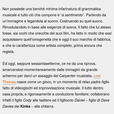
Non possiede una benché minima infarinatura di grammatica
musicale e tutto ciò che compone è “
”. Partendo da
a sentimento
un’immagine e legandola al suono. Costruendo su quel suono.
Rimodulandolo in base alle esigenze di scena. Il fatto che lui stesso
fosse, sia occhi che orecchie dei suoi film, ha fatto in modo che essi
acquisissero quell’omogeneità che è oggi il suo marchio di fabbrica,
e che lo caratterizza come artista completo, prima ancora che
regista.
Ed oggi, seppure sessantasettenne, ce ne da una riprova,
smarcandosi momentaneamente dalle immagini da grande
schermo per darci un assaggio del Carpenter musicista.
Lost
Themes
nasce come un gioco, in un momento di relax padre-figlio
fatto di videogiochi ed improvvisazione musicale. Il tutto dentro
casa propria, e rigorosamente a conduzione familiare; collaborano
infatti il figlio
alle tastiere ed il figlioccio
– figlio di
Cody
Daniel
Dave
dei
– alla chitarra.
Davies
Kinks