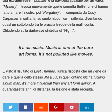
vita extraterrestre, “
” è la navicella spaziale per arrivarci.
Domain
“
“, rievoca nuovamente quelle sonorità thriller che ci hanno
Mystery
fatto amare il nostro, poi “
“, – composta da
Purgatory
Cody
in solitaria, su suolo nipponico – rallenta, diventando
Carpenter
quasi un sottofondo tra le braccia fredde della malinconia.
Chiudendo sulla darkwave sintetica di “Night”.
It’s all music. Music is one of the pure
art forms. It’s not polluted like movies.
E visto il risultato di
, l’unica risposta che mi viene da
Lost Themes
dare è quella dello stesso JM a JC, in quel lontano 68: “a
fucking
A
album man, it’s more influential than any art form going”.
quarantasette anni di distanza, la lezione è stata recepita.