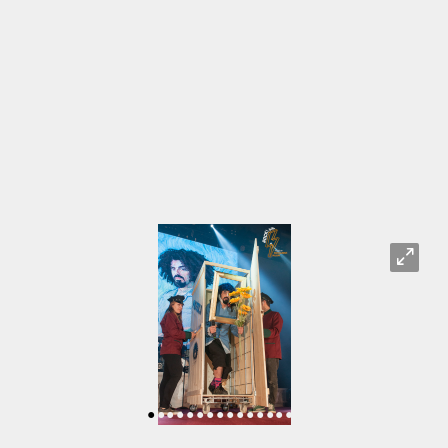
O
•
•
•
•
•
•
•
•
•
•
•
•
•
•
•
•