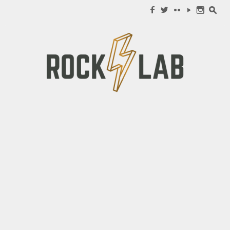
Search for:
f
w
c
y
n
s