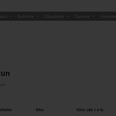
ioni
Rubriche
Classifiche
Concerti
Intervist
Run
nti
ichetta:
Sito:
Voto: (da 1 a 5)