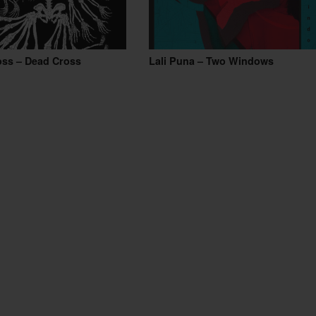
oss – Dead Cross
Lali Puna – Two Windows