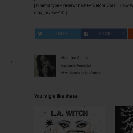
[schema type=”review” name=”Before Cars – How We
max_review=”5″ ]
TWEET
SHARE
0
About Ida Stamile
<
ida.stamile@rocklab.it
Post navigation
View all posts by Ida Stamile
→
You might like these