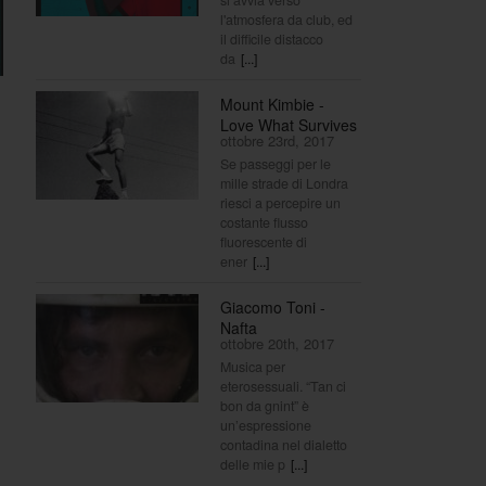
l'atmosfera da club, ed
il difficile distacco
da
[...]
Mount Kimbie -
Love What Survives
ottobre 23rd, 2017
Se passeggi per le
mille strade di Londra
riesci a percepire un
costante flusso
fluorescente di
ener
[...]
Giacomo Toni -
Nafta
ottobre 20th, 2017
Musica per
eterosessuali. “Tan ci
bon da gnint” è
un’espressione
contadina nel dialetto
delle mie p
[...]