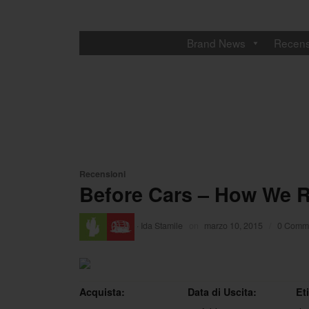
Brand News
Recens
Recensioni
Before Cars – How We 
·
Ida Stamile
on
marzo 10, 2015
/
0 Comme
Acquista:
Data di Uscita:
Et