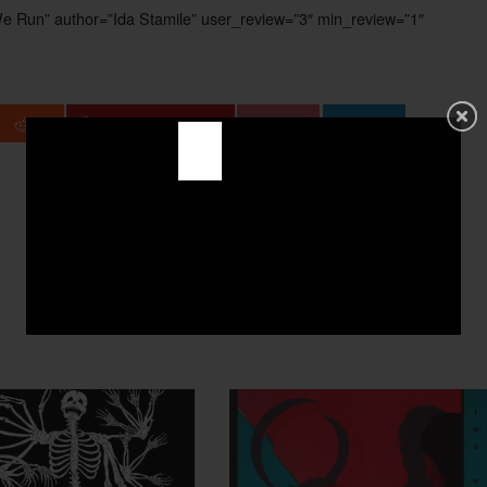
 Run” author=”Ida Stamile” user_review=”3″ min_review=”1″
+1