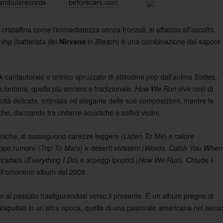
ambularecords
beforecars.com
 cristallina come l’immediatezza senza fronzoli, si affaccia all’ascolto.
(batterista dei
in
) è una combinazione dal sapore
ning
Nirvana
Bleach
 cantautorale e onirico spruzzato di attitudine pop dall’anima Sixties,
 lontana, quella più sincera e tradizionale.
vive così di
How We Run
ità delicata, intimista ed elegante delle sue composizioni, mentre le
he, danzando tra chitarre acustiche e soffici violini.
itmiche, si susseguono carezze leggere (
) e calore
Listen To Me
roppo rumore (
) e deserti vivissimi
Trip To Mars
(Words, Catch You When
diradata (
) e arpeggi ipnotici (
). Chiude il
Everything I Do
How We Run
sull’omonimo album del 2008.
 al passato trasfigurandosi verso il presente. È un album pregno di
 catapultati in un’altra epoca, quella di una pastorale americana nel sens