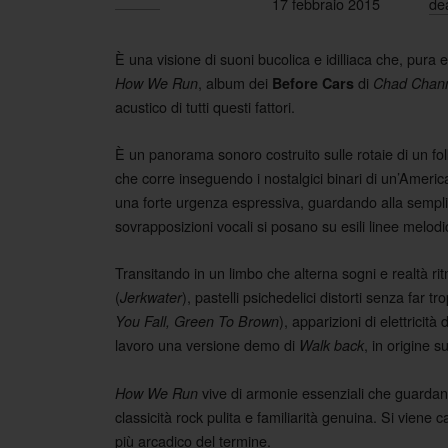
17 febbraio 2015
de
È una visione di suoni bucolica e idilliaca che, pura e
, album dei
di
How We Run
Before Cars
Chad Chan
acustico di tutti questi fattori.
È un panorama sonoro costruito sulle rotaie di un folk
che corre inseguendo i nostalgici binari di un’America
una forte urgenza espressiva, guardando alla semplic
sovrapposizioni vocali si posano su esili linee melodic
Transitando in un limbo che alterna sogni e realtà r
(
), pastelli psichedelici distorti senza far t
Jerkwater
), apparizioni di elettricità 
You Fall, Green To Brown
lavoro una versione demo di
, in origine 
Walk back
vive di armonie essenziali che guardano
How We Run
classicità rock pulita e familiarità genuina. Si viene
più arcadico del termine.