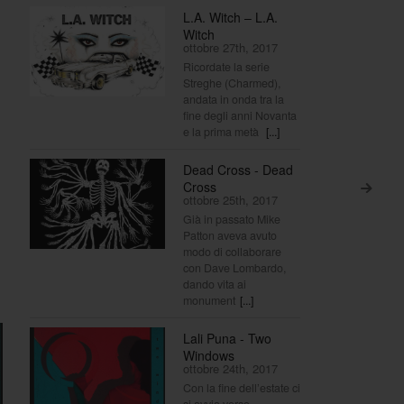
L.A. Witch – L.A.
Witch
ottobre 27th, 2017
Ricordate la serie
Streghe (Charmed),
andata in onda tra la
fine degli anni Novanta
e la prima metà
[...]
Dead Cross - Dead
Cross
>
ottobre 25th, 2017
Già in passato Mike
Patton aveva avuto
modo di collaborare
con Dave Lombardo,
dando vita ai
monument
[...]
Lali Puna - Two
Windows
ottobre 24th, 2017
Con la fine dell’estate ci
si avvia verso