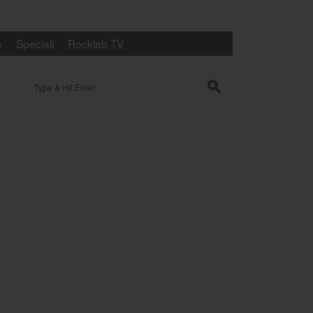
e
Speciali
Rocklab TV
Search for:
s