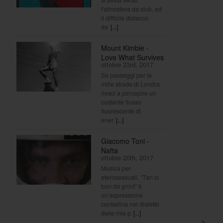
l'atmosfera da club, ed
il difficile distacco
da
[...]
Mount Kimbie -
Love What Survives
ottobre 23rd, 2017
Se passeggi per le
mille strade di Londra
riesci a percepire un
costante flusso
fluorescente di
ener
[...]
Giacomo Toni -
Nafta
ottobre 20th, 2017
Musica per
eterosessuali. “Tan ci
bon da gnint” è
un’espressione
contadina nel dialetto
delle mie p
[...]