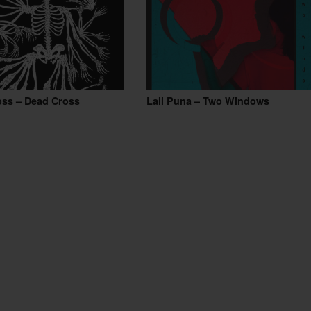
oss – Dead Cross
Lali Puna – Two Windows