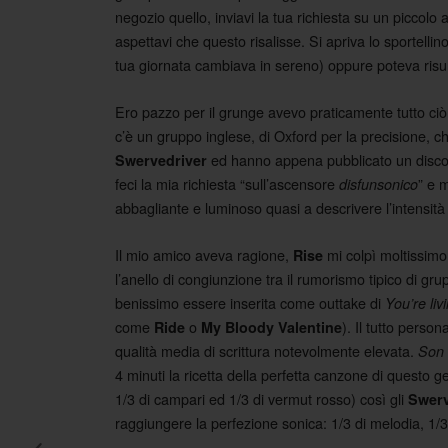
negozio quello, inviavi la tua richiesta su un piccolo 
aspettavi che questo risalisse. Si apriva lo sportellin
tua giornata cambiava in sereno) oppure poteva risul
Ero pazzo per il grunge avevo praticamente tutto ciò
c’è un gruppo inglese, di Oxford per la precisione, ch
ed hanno appena pubblicato un disco
Swervedriver
feci la mia richiesta “sull’ascensore
” e 
disfunsonico
abbagliante e luminoso quasi a descrivere l’intensità 
Il mio amico aveva ragione,
mi colpì moltissimo
Rise
l’anello di congiunzione tra il rumorismo tipico di g
benissimo essere inserita come outtake di
You’re liv
come
o
). Il tutto perso
Ride
My Bloody Valentine
qualità media di scrittura notevolmente elevata.
Son 
4 minuti la ricetta della perfetta canzone di questo
1/3 di campari ed 1/3 di vermut rosso) così gli
Swerv
raggiungere la perfezione sonica: 1/3 di melodia, 1/3 