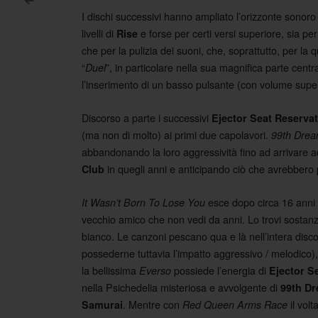
<
I dischi successivi hanno ampliato l’orizzonte sonoro 
Post navigation
livelli di
e forse per certi versi superiore, sia per 
Rise
che per la pulizia dei suoni, che, soprattutto, per la 
“
”, in particolare nella sua magnifica parte centra
Duel
l’inserimento di un basso pulsante (con volume supe
Discorso a parte i successivi
Ejector Seat Reserva
(ma non di molto) ai primi due capolavori.
99th Dre
abbandonando la loro aggressività fino ad arrivare 
in quegli anni e anticipando ciò che avrebbero
Club
esce dopo circa 16 anni 
It Wasn’t Born To Lose You
vecchio amico che non vedi da anni. Lo trovi sostan
bianco. Le canzoni pescano qua e là nell’intera disco
possederne tuttavia l’impatto aggressivo / melodico)
la bellissima
possiede l’energia di
Everso
Ejector S
nella Psichedelia misteriosa e avvolgente di
99th D
. Mentre con
il vol
Samurai
Red Queen Arms Race