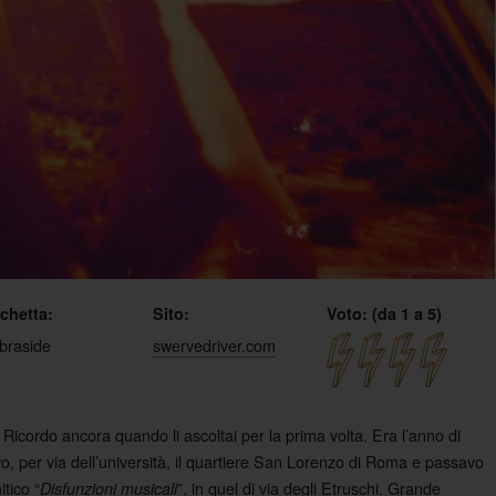
ichetta:
Sito:
Voto: (da 1 a 5)
braside
swervedriver.com
icordo ancora quando li ascoltai per la prima volta. Era l’anno di
, per via dell’università, il quartiere San Lorenzo di Roma e passavo
tico “
”, in quel di via degli Etruschi. Grande
Disfunzioni musicali