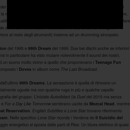
dei nostri, il successivo
del 1993 è un capolavoro, sui
Mezcal Head
la maturità acquisita sul sapiente utilizzo dell’effettistica delle chitarre,
qualità media delle canzoni incredibilmente elevata. Su tutte vorrei citar
le dove alle stratificazioni successive di due chitarre, fa seguito
riore al resto degli strumenti) insieme ad un drumming sincopato.
del 1995 e
del 1999. Due bei dischi anche se inferiori
tion
99th Dream
in particolare ha visto mutare notevolmente il sound dei nostri,
ams
ad un suono molto vicino a quello che proponevano i
Teenage Fun
 proposto i
in album come
.
Doves
The Last Broadcast
dall’ultimo
. La sensazione è quella di ritrovare un
99th Dreams
zialmente uguale ma con qualche ruga in più e qualche capello
grafia del gruppo. L’iniziale
(la
del 2015 ma senza
Autodidact
Duel
, e
sembrano uscite da
, mentre
For a Day Like Tomorrow
Mezcal Head
.
e
trovano riferimento
eat Reservation
English Subtitles
Lone Star
. Nello specifico
ricorda i Verdena de
ream
Lone Star
Il Suicidio del
taggio energetico si sposta dalle parti di Rise. Un blues elettrico di quasi