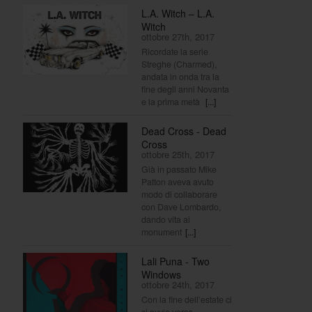
L.A. Witch – L.A.
Witch
ottobre 27th, 2017
Ricordate la serie
Streghe (Charmed),
andata in onda tra la
fine degli anni Novanta
e la prima metà
[...]
Dead Cross - Dead
Cross
ottobre 25th, 2017
Già in passato Mike
Patton aveva avuto
modo di collaborare
con Dave Lombardo,
dando vita ai
monument
[...]
Lali Puna - Two
Windows
ottobre 24th, 2017
Con la fine dell’estate ci
si avvia verso