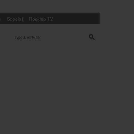
e
Speciali
Rocklab TV
Search for:
s