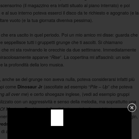
ascensorino (il magazzino era infatti situato al piano interrato) e poi
o e al suo interno poteva esserci il disco da te richiesto e agognato (e la
tare vuoto (e la tua giornata diveniva pessima).
 che era uscito in quel periodo. Poi un mio amico mi disse: guarda che
e seppellisce tutti i gruppetti grunge che ti ascolti. Si chiamano
 che mi sta rovinando le orecchie da due settimane. Immediatamente
miracolosamente apparve “
”. La copertina mi affascinò: un sole
Rise
e la profondità della loro musica.
, anche se del grunge non aveva nulla, poteva considerarsi infatti più
ruppi come
(ascoltate ad esempio “
” che poteva
Dinosaur Jr
Pile – Up
) e certo shoegaze inglese, (vedi ad esempio gruppi
ing all over me
nalizzato con un aggressività e senso della melodia, ma soprattutto una
(una delle più bei pezzi degli anni 90) riassumeva in
Of Mustang Ford
 genere. Esattamente come si deve ottenere un buon negroni (1/3 di gin,
hanno dosato in perfette parti uguali ciò che serve per
edriver
di aggressività ed il tutto affogato in un 1/3 di rumore/feedback.