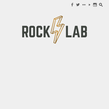
Search for:
f
w
c
y
n
s