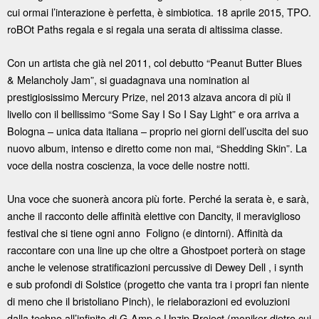
cui ormai l’interazione è perfetta, è simbiotica. 18 aprile 2015, TPO.
roBOt Paths regala e si regala una serata di altissima classe.
Con un artista che già nel 2011, col debutto “Peanut Butter Blues
& Melancholy Jam”, si guadagnava una nomination al
prestigiosissimo Mercury Prize, nel 2013 alzava ancora di più il
livello con il bellissimo “Some Say I So I Say Light” e ora arriva a
Bologna – unica data italiana – proprio nei giorni dell’uscita del suo
nuovo album, intenso e diretto come non mai, “Shedding Skin”. La
voce della nostra coscienza, la voce delle nostre notti.
Una voce che suonerà ancora più forte. Perché la serata è, e sarà,
anche il racconto delle affinità elettive con Dancity, il meraviglioso
festival che si tiene ogni anno Foligno (e dintorni). Affinità da
raccontare con una line up che oltre a Ghostpoet porterà on stage
anche le velenose stratificazioni percussive di Dewey Dell , i synth
e sub profondi di Solstice (progetto che vanta tra i propri fan niente
di meno che il bristoliano Pinch), le rielaborazioni ed evoluzioni
dalla techno all’infinito di G-Amp e Unzip Project (moniker dietro cui