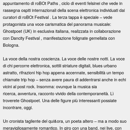
appuntamento di roBOt Paths , ciclo di eventi felsinei che vede in
rassegna ospiti internazionali della scena elettronica individuati dai
curatori di roBOt Festival . La terza tappa è speciale – vede
protagonista una voce carismatica del panorama musicale:
Ghostpoet (UK) in esclusiva italiana, realizzata in collaborazione
con Dancity Festival , manifestazione folignate gemellata con
Bologna.
La voce della nostra coscienza. La voce delle nostre notti. La voce
di chi percorre elettronica, sottili striature digitali, blues urbano
astratto, rifrazioni hip hop appena accennate, sensibilità un tempo
chiamate trip hop – senza avere paura di addentrarsi anche in echi
vicini al post rock. Insomma: ovunque la musica sia
ricerca, avventura, racconto vivido della contemporaneità. Lì
troverete Ghostpoet. Una delle figure più interessanti possiate
incontrare, oggi.
Un cronista tagliente del qui&ora, un poeta altero – ma a modo suo
meravigliosamente romantico. In giro con una band, nei live, con