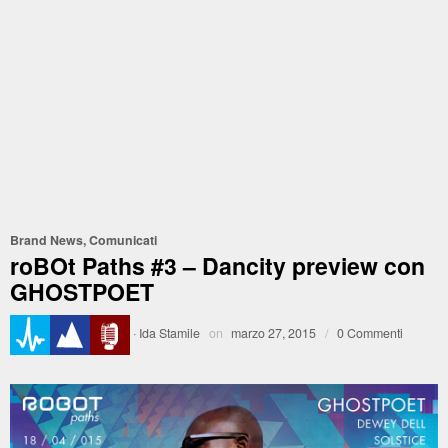
Brand News
,
Comunicati
roBOt Paths #3 – Dancity preview con
GHOSTPOET
·
Ida Stamile
on
marzo 27, 2015
/
0 Commenti