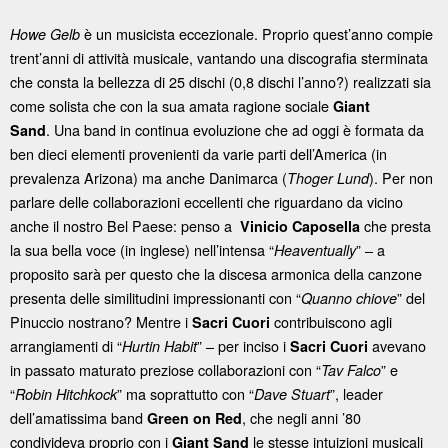
è un musicista eccezionale. Proprio quest’anno compie
Howe Gelb
trent’anni di attività musicale, vantando una discografia sterminata
che consta la bellezza di 25 dischi (0,8 dischi l’anno?) realizzati sia
come solista che con la sua amata ragione sociale
Giant
. Una band in continua evoluzione che ad oggi è formata da
Sand
ben dieci elementi provenienti da varie parti dell’America (in
prevalenza Arizona) ma anche Danimarca (
). Per non
Thoger Lund
parlare delle collaborazioni eccellenti che riguardano da vicino
anche il nostro Bel Paese: penso a
che presta
Vinicio Caposella
la sua bella voce (in inglese) nell’intensa “
” – a
Heaventually
proposito sarà per questo che la discesa armonica della canzone
presenta delle similitudini impressionanti con “
” del
Quanno chiove
Pinuccio nostrano? Mentre i
contribuiscono agli
Sacri Cuori
arrangiamenti di “
” – per inciso i
avevano
Hurtin Habit
Sacri Cuori
in passato maturato preziose collaborazioni con “
” e
Tav Falco
“
” ma soprattutto con “
”, leader
Robin Hitchkock
Dave Stuart
dell’amatissima band
, che negli anni ’80
Green on Red
condivideva proprio con i
le stesse intuizioni musicali
Giant Sand