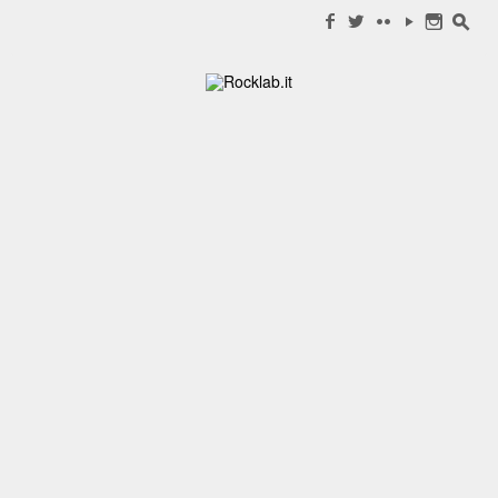
Search for:
f
w
c
y
n
s