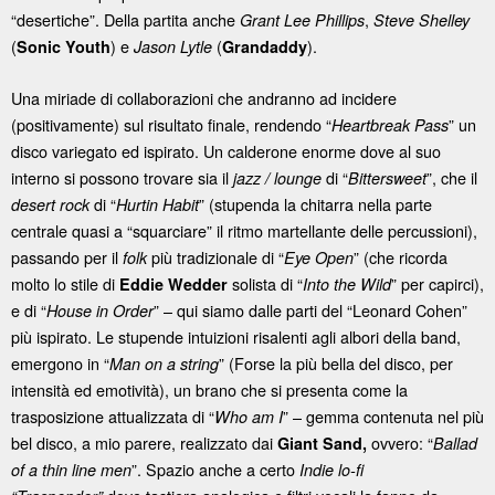
“desertiche”. Della partita anche
,
Grant Lee Phillips
Steve Shelley
(
) e
(
).
Sonic Youth
Jason Lytle
Grandaddy
Una miriade di collaborazioni che andranno ad incidere
(positivamente) sul risultato finale, rendendo “
” un
Heartbreak Pass
disco variegato ed ispirato. Un calderone enorme dove al suo
interno si possono trovare sia il
di “
”, che il
jazz / lounge
Bittersweet
di “
” (stupenda la chitarra nella parte
desert rock
Hurtin Habit
centrale quasi a “squarciare” il ritmo martellante delle percussioni),
passando per il
più tradizionale di “
” (che ricorda
folk
Eye Open
molto lo stile di
solista di “
” per capirci),
Eddie Wedder
Into the Wild
e di “
” – qui siamo dalle parti del “Leonard Cohen”
House in Order
più ispirato. Le stupende intuizioni risalenti agli albori della band,
emergono in “
” (Forse la più bella del disco, per
Man on a string
intensità ed emotività), un brano che si presenta come la
trasposizione attualizzata di “
” – gemma contenuta nel più
Who am I
bel disco, a mio parere, realizzato dai
ovvero: “
Giant Sand,
Ballad
”. Spazio anche a certo
of a thin line men
Indie lo-fi