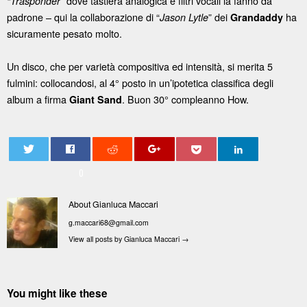
dove tastiera analogica e filtri vocali la fanno da
“Trasponder”
padrone – qui la collaborazione di “
” dei
ha
Jason Lytle
Grandaddy
sicuramente pesato molto.
Un disco, che per varietà compositiva ed intensità, si merita 5
fulmini: collocandosi, al 4° posto in un’ipotetica classifica degli
album a firma
. Buon 30° compleanno How.
Giant Sand
0
About Gianluca Maccari
g.maccari68@gmail.com
View all posts by Gianluca Maccari
→
You might like these