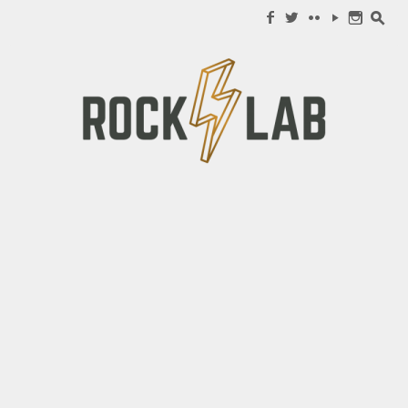
Search for:
f
w
c
y
n
s