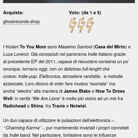
Acquista:
Voto: (da 1 a 5)
ghostrecords-shop
I friulani
sono
(
) e
To You Mom
Massimo Santoni
Casa del Mirto
Già conosciuti nel panorama
italiano grazie
Luca Lorenzi.
Indie
al precedente EP del 2011, capace di riscuotere consensi un po’
ovunque, tornano oggi, con un delizioso
che
full-lenght
unisce:
lettronica, atmosfere rarefatte, e melodie
Indie-pop,
E
azzeccate. Loro dicono di voler fare musica “suonata” ma
anche “
alla maniera di
e
electro”
James Blake
How To Dress
: in verità “
è molto più vicino ad un
fra
Well
We Are Lions”
mix
e
, fra
e
.
Radiohead
Shins
Travis
Notwist
Un duo capace di utilizzare le pulsazioni dell’elettronica –
“
” -, pur mantenendo invariati i propri connotati
Charming Karma
da
Nel particolare, fortissime sono le influenze
Indie band.