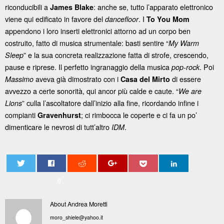
riconducibili a
: anche se, tutto l’apparato elettronico
James Blake
viene qui edificato in favore del
.
I
dancefloor
To You Mom
appendono i loro inserti elettronici attorno ad un corpo ben
costruito, fatto di musica strumentale: basti sentire “
My Warm
” e la sua concreta realizzazione fatta di strofe, crescendo,
Sleep
pause e riprese. Il perfetto ingranaggio della musica
.
Poi
pop-rock
aveva già dimostrato con i
di essere
Massimo
Casa del Mirto
avvezzo a certe sonorità, qui ancor più calde e caute. “
We are
” culla l’ascoltatore dall’inizio alla fine, ricordando infine i
Lions
compianti
; ci rimbocca le coperte e ci fa un po’
Gravenhurst
dimenticare le nevrosi di tutt’altro
.
IDM
0
About Andrea Moretti
moro_shiele@yahoo.it