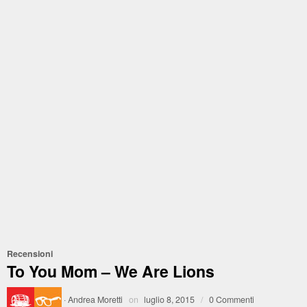
Recensioni
To You Mom – We Are Lions
·
Andrea Moretti
on
luglio 8, 2015
/
0 Commenti