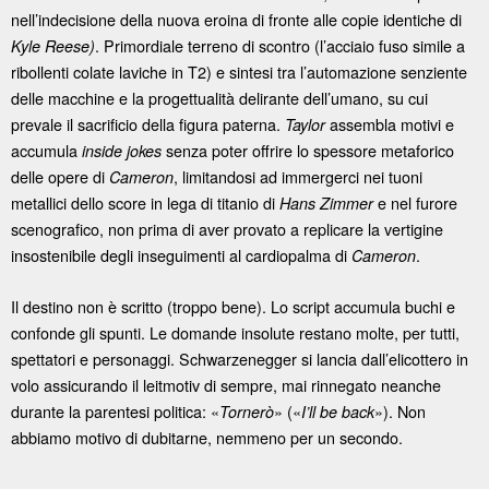
nell’indecisione della nuova eroina di fronte alle copie identiche di
. Primordiale terreno di scontro (l’acciaio fuso simile a
Kyle Reese)
ribollenti colate laviche in T2) e sintesi tra l’automazione senziente
delle macchine e la progettualità delirante dell’umano, su cui
prevale il sacrificio della figura paterna.
assembla motivi e
Taylor
accumula
senza poter offrire lo spessore metaforico
inside jokes
delle opere di
, limitandosi ad immergerci nei tuoni
Cameron
metallici dello score in lega di titanio di
e nel furore
Hans Zimmer
scenografico, non prima di aver provato a replicare la vertigine
insostenibile degli inseguimenti al cardiopalma di
.
Cameron
Il destino non è scritto (troppo bene). Lo script accumula buchi e
confonde gli spunti. Le domande insolute restano molte, per tutti,
spettatori e personaggi. Schwarzenegger si lancia dall’elicottero in
volo assicurando il leitmotiv di sempre, mai rinnegato neanche
durante la parentesi politica: «
» («
»). Non
Tornerò
I’ll be back
abbiamo motivo di dubitarne, nemmeno per un secondo.