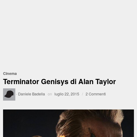
Cinema
Terminator Genisys di Alan Taylor
·
Daniele Badella
on
luglio 22, 2015
/
2 Commenti