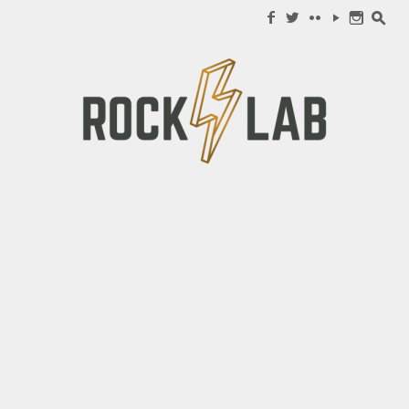
Search for:
f
w
c
y
n
s