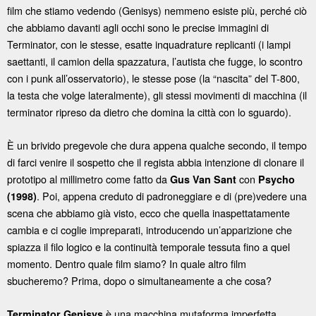
film che stiamo vedendo (Genisys) nemmeno esiste più, perché ciò
che abbiamo davanti agli occhi sono le precise immagini di
Terminator, con le stesse, esatte inquadrature replicanti (i lampi
saettanti, il camion della spazzatura, l’autista che fugge, lo scontro
con i punk all’osservatorio), le stesse pose (la “nascita” del T-800,
la testa che volge lateralmente), gli stessi movimenti di macchina (il
terminator ripreso da dietro che domina la città con lo sguardo).
È un brivido pregevole che dura appena qualche secondo, il tempo
di farci venire il sospetto che il regista abbia intenzione di clonare il
prototipo al millimetro come fatto da
con
Gus Van Sant
Psycho
. Poi, appena creduto di padroneggiare e di (pre)vedere una
(1998)
scena che abbiamo già visto, ecco che quella inaspettatamente
cambia e ci coglie impreparati, introducendo un’apparizione che
spiazza il filo logico e la continuità temporale tessuta fino a quel
momento. Dentro quale film siamo? In quale altro film
sbucheremo? Prima, dopo o simultaneamente a che cosa?
è una macchina mutaforma imperfetta,
Terminator Genisys