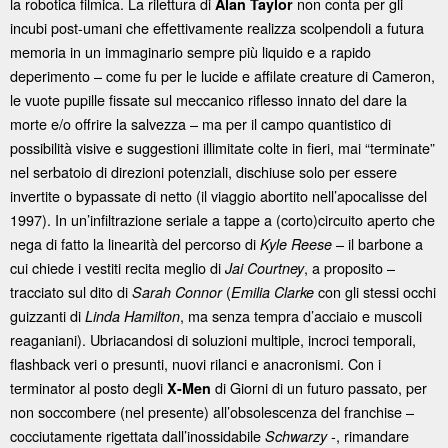
la robotica filmica. La rilettura di
non conta per gli
Alan Taylor
incubi post-umani che effettivamente realizza scolpendoli a futura
memoria in un immaginario sempre più liquido e a rapido
deperimento – come fu per le lucide e affilate creature di Cameron,
le vuote pupille fissate sul meccanico riflesso innato del dare la
morte e/o offrire la salvezza – ma per il campo quantistico di
possibilità visive e suggestioni illimitate colte in fieri, mai “terminate”
nel serbatoio di direzioni potenziali, dischiuse solo per essere
invertite o bypassate di netto (il viaggio abortito nell’apocalisse del
1997). In un’infiltrazione seriale a tappe a (corto)circuito aperto che
nega di fatto la linearità del percorso di
– il barbone a
Kyle Reese
cui chiede i vestiti recita meglio di
, a proposito –
Jai Courtney
tracciato sul dito di
(
con gli stessi occhi
Sarah Connor
Emilia Clarke
guizzanti di
, ma senza tempra d’acciaio e muscoli
Linda Hamilton
reaganiani). Ubriacandosi di soluzioni multiple, incroci temporali,
flashback veri o presunti, nuovi rilanci e anacronismi. Con i
terminator al posto degli
di Giorni di un futuro passato, per
X-Men
non soccombere (nel presente) all’obsolescenza del franchise –
cocciutamente rigettata dall’inossidabile
-, rimandare
Schwarzy