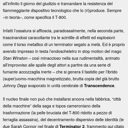
all’infinito il giorno del giudizio e tramandare la resistenza del
fiammeggiante dispositivo tecnologico che lo (ri)produce. Sempre
«in teoria», come specifica il T-800.
Infatti l’ossatura si affloscia, paradossalmente, nella seconda parte,
trascinandosi caracollante tra le scintille di effetti ed esplosioni
come il torso metallico di un terminator segato a metà. Ed è proprio
avendo impresso in testa l’endoscheletro in stop motion del mago
– così minaccioso nella sua rudimentalità, animato
Stan Winston
all’improvviso alle spalle degli attori a partire da una serie di
fumante accozzaglia inerte – che si genera il fastidio per l’ibrido
(super)uomo-macchina magnetizzato, brutta copia del già brutto
svaporato in unità cerebrale di
.
Johnny Depp
Transcendence
Il nucleo finale non può che installarsi ancora nella fabbrica, “città
della macchine” della saga e topos cameroniano della
trasformazione (la pelle bruciata del T-800 ridotto a pezzo di
ferraglia assassina), del decentramento dispersivo delle identità (le
due Sarah Connor nel finale di
, frammento qui citato
Terminator 2