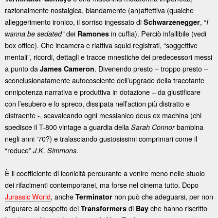
razionalmente nostalgica, blandamente (an)affettiva (qualche
alleggerimento ironico, il sorriso ingessato di
, “
Schwarzenegger
I
dei
in cuffia). Perciò infallibile (vedi
wanna be sedated”
Ramones
box office). Che incamera e riattiva squid registrati, “soggettive
mentali”, ricordi, dettagli e tracce mnestiche dei predecessori messi
a punto da
. Divenendo presto – troppo presto –
James Cameron
sconclusionatamente autocosciente dell’upgrade della tracotante
onnipotenza narrativa e produttiva in dotazione – da giustificare
con l’esubero e lo spreco, dissipata nell’action più distratto e
distraente -, scavalcando ogni messianico deus ex machina (chi
spedisce il T-800 vintage a guardia della
bambina
Sarah Connor
negli anni ‘70?) e tralasciando gustosissimi comprimari come il
“reduce”
.
J.K. Simmons
È il coefficiente di iconicità perdurante a venire meno nelle stuolo
dei rifacimenti contemporanei, ma forse nel cinema tutto. Dopo
Jurassic World
, anche
non può che adeguarsi, per non
Terminator
sfigurare al cospetto dei
di
che hanno riscritto
Transformers
Bay