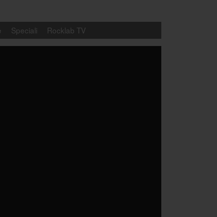
e
Speciali
Rocklab TV