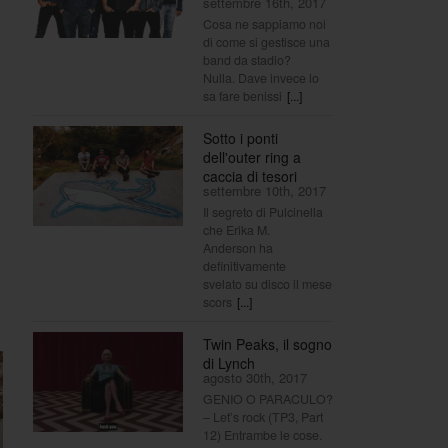
settembre 16th, 2017
Cosa ne sappiamo noi
di come si gestisce una
band da stadio?
Nulla. Dave invece lo
sa fare benissi
[...]
Sotto i ponti
dell'outer ring a
caccia di tesori
settembre 10th, 2017
Il segreto di Pulcinella
che Erika M.
Anderson ha
definitivamente
svelato su disco il mese
scors
[...]
Twin Peaks, il sogno
di Lynch
agosto 30th, 2017
GENIO O PARACULO?
– Let’s rock (TP3, Part
12) Entrambe le cose.