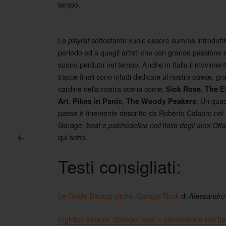
tempo.
La
sottostante vuole essere summa introduttiv
playlist
periodo ed a quegli artisti che con grande passione e
suono perduto nel tempo. Anche in Italia il movimento
tracce finali sono infatti dedicate al nostro paese, g
cardine della nostra scena come:
,
Sick Rose
The El
,
,
. Un quad
Art
Pikes in Panic
The Woody Peakers
paese è finemente descritto da Roberto Calabro nel 
Garage, beat e psichedelica nell’Italia degli anni Ott
qui sotto.
<
Post navigation
Testi consigliati:
Le Guide Discografiche: Garage Rock
di
Alessandro
Eighties colours. Garage, beat e psichedelica nell’Ita