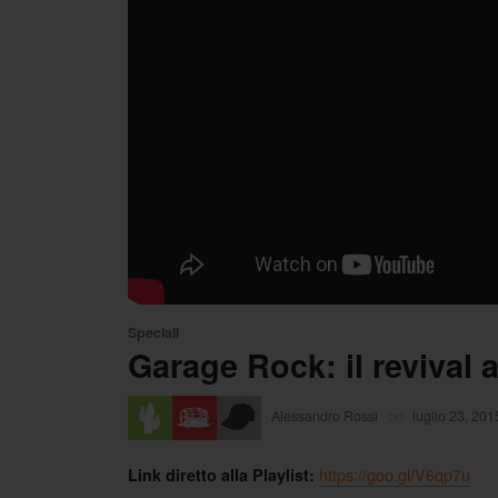
Speciali
Garage Rock: il revival 
·
Alessandro Rossi
on
luglio 23, 201
https://goo.gl/V6qp7u
Link diretto alla Playlist: