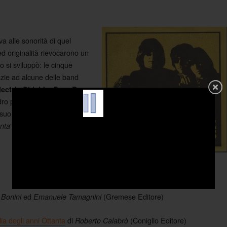
a alle sonorità di quel
d originalità rievocarono un
 si sviluppò: le cinque
razie ad alcune delle band
,
ectric Shields
Four By
ro più esaustivo sul nostro
suo “
Eighties colours.
” di cui vi mettiamo il link
anta
ed
(Gremese Editore)
 Bonini
Emanuele Tamagnini
lia degli anni Ottanta
di
(Coniglio Editore)
Roberto Calabrò