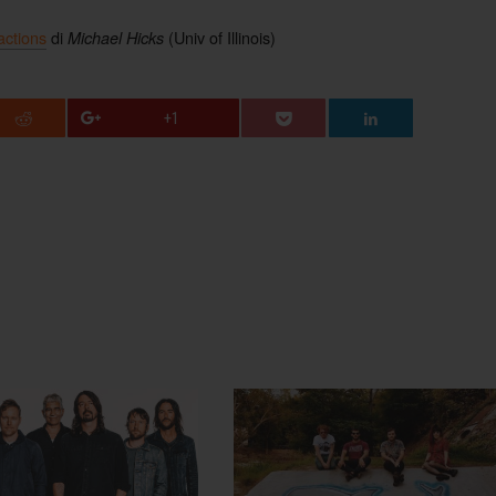
actions
di
(Univ of Illinois)
Michael Hicks
+1