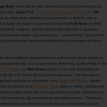
, nel tempo ha visto riconosciuta la propria importanza nel
age Rock
ente come:
,
The Monks
,
The Sonics
,
The Seeds
,
Count Five
13th
ono un colpo deciso all’interno di un panorama in divenire; oltre a
nali di quello che decenni avanti verrà chiamato
. In effetti,
Punk Rock
ivamente, nessuno, vista la furia nichilista dello stile in questione,
a di rinascita
– col senno di poi – sarebbe fiorita. Tutto però è
sixties
e gli artisti stessi sentono inevitabilmente di trasmettere all’interno
gli ottanta edificano improvvisamente quel contesto ideale capace di
 agli appassionati, una nuova versione della storia: quella messa in att
en Of Nuggets
. La
esplose, e con essa la possibilità di
New-Wave
n gli stili, e le vecchie glorie subirono una vasta – mai abbastanza –
ristampa mediante le compilation come:
Nuggets
e
Pebbles
.
M
entre
 l’eco di pellicole come
American Graffiti
ebbe un effetto determinante
operta di quella cultura che ormai apparteneva ai padri. Nacquero così
o di band devote, sia musicalmente che stilisticamente – Pantaloni a
scalmanati pionieri del frastuono: senza però dimenticare il proprio