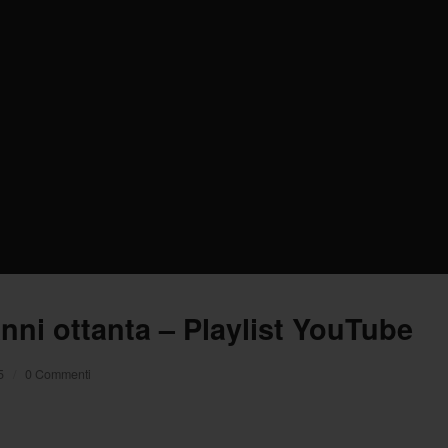
anni ottanta – Playlist YouTube
5
/
0 Commenti