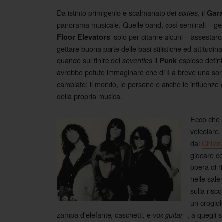
Da istinto primigenio e scalmanato dei
, il
sixties
Gar
panorama musicale. Quelle band, così seminali – g
, solo per citarne alcuni – assestar
Floor Elevators
gettare buona parte delle basi stilistiche ed attitudi
quando sul finire dei
il
esplose definit
seventies
Punk
avrebbe potuto immaginare che di lì a breve una sort
cambiato: il mondo, le persone e anche le influenze ch
della propria musica.
Ecco che 
veicolare,
dai
Childr
giocare co
opera di 
nelle sale
sulla risc
un crogiol
zampa d’elefante, caschetti, e
-, a quegli 
vox guitar